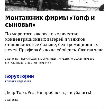
Монтажник фирмы «Топф и
Л
сыновья»
с
о
По мере того как росло количество
концентрационных лагерей и узников
Ст
становилось все больше, без кремационных
на
печей Прюфера было не обойтись. Cжигая тела
ис
прямо в лагере, нацисты не только оставались
во
2 августа
Неразрезанные страницы
Фредиано Сесси. Перевод
верны своему архаичному культу смерти, но и
ху
с итальянского Ксении Тименчик
скрывали от населения соседних городов,
2 а
пе
сколько узников погибало каждый день в этих
с а
по
Борух Горин
жутких местах
ко
колонка редактора
фа
Двар Тора. Реэ: Ни прибавить, ни убавить!
3 августа