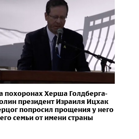
а похоронах Херша Голдберга-
олин президент Израиля Ицхак
ерцог попросил прощения у него
 его семьи от имени страны