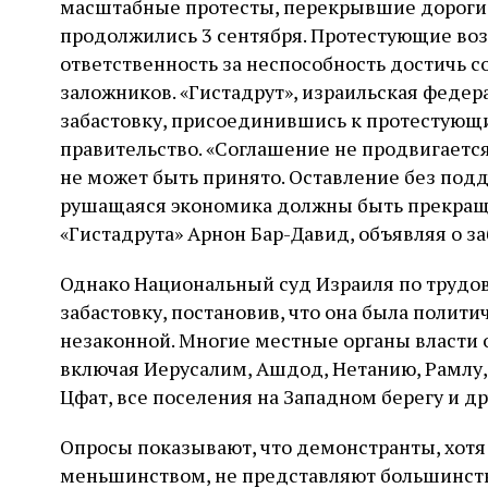
масштабные протесты, перекрывшие дороги 
продолжились 3 сентября. Протестующие воз
ответственность за неспособность достичь
заложников. «Гистадрут», израильская федер
забастовку, присоединившись к протестующ
правительство. «Соглашение не продвигается
не может быть принято. Оставление без по
рушащаяся экономика должны быть прекраще
«Гистадрута» Арнон Бар-Давид, объявляя о за
Однако Национальный суд Израиля по трудо
забастовку, постановив, что она была полит
незаконной. Многие местные органы власти о
включая Иерусалим, Ашдод, Нетанию, Рамлу, 
Цфат, все поселения на Западном берегу и др
Опросы показывают, что демонстранты, хот
меньшинством, не представляют большинство