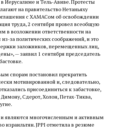
в Иерусалиме и Тель-Авиве. Протесты
лагают на правительство Нетаньяху
 соглашения с ХАМАСом об освобождении
ация труда, 2 сентября провел всеобщую
им в возложении ответственности на
 из-за политических соображений, и это
ддержки заложников, перемещенных лиц,
ны», — заявил 1 сентября председатель
бастовке.
вым спорам постановил прекратить
ически мотивированной и, следовательно,
тказались присоединиться к забастовке,
Димону, Сдерот, Холон, Петах-Тиква,
угие.
я и являются многочисленным и активным
 израильтян. JPPI отметила в резюме