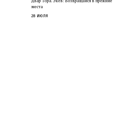
Двар Тора. Экев: Возвращайся в прежние
слово в переводе Библии
места
28 июля