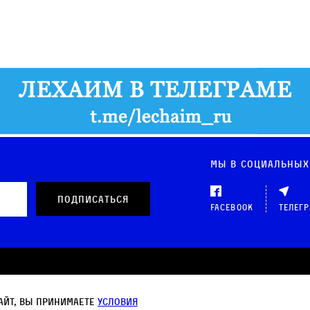
Мы в социальных
Facebook
Телег
 данных
айт, вы принимаете
условия