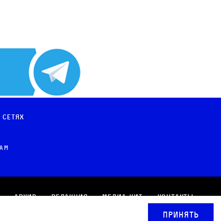
 сетях
рам
Архив
Редакция
Медиа-кит
Контакты
Принять