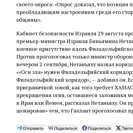
своего опроса: «Опрос доказал, что позиция 
преобладающим настроениям среди его стор
общины».
Кабинет безопасности Израиля 29 августа пр
премьер-министра Израиля Биньямина Нетань
военное присутствие вдоль Филадельфийско
Против проголосовал только министр оборон
вечером 2 сентября, Нетаньяху назвал кори
««Оси зла» нужен Филадельфийский коридор;
Филадельфийский коридор», — добавил он. Ес
приграничной зоной, как того требует ХАМА
прекращении огня, оставшиеся заложники мо
в Иран или Йемен, рассказал Нетаньяху. Он п
шокирован» тем, что Галлант проголосовал 
Отправить
Поделиться
Поделиться
Твитн