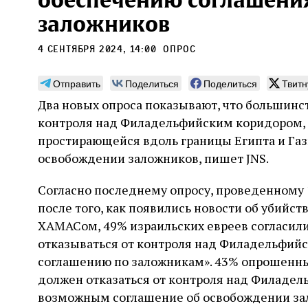
обеспечению соглашени
заложников
4 сентября 2024, 14:00
опрос
Отправить
Поделиться
Поделиться
Твитн
Погромы 1929 года:
Мо
Два новых опроса показывают, что большин
неделя, изменившая
и с
контроля над Филадельфийским коридором, 
судьбу еврейского ишува
По ме
простирающейся вдоль границы Египта и Газ
конце
Примерно за полторы недели до начала
освобождении заложников, пишет JNS.
стано
погромов Ребе совершал поездку по святым
печей
местам Эрец‑Исраэль. Он посетил, в
тела п
Согласно последнему опросу, проведенному 1
частности, Пещеру праотцев и Западную
остав
стену. Он, несомненно, почувствовал
после того, как появились новости об убийс
2 авг
смерти
необычайное напряжение и сознательно
Фреди
ХАМАСом, 49% израильских евреев согласили
5 августа
Проверено временем
Александр
город
Ксени
отказался приходить к Стене в Тиша бе‑Ав,
Ицкович
день 
отказываться от контроля над Филадельфий
чтобы не собирать вокруг себя большое
количество хасидов и жителей города и тем
соглашению по заложникам». 43% опрошенны
самым не усиливать напряжённость
должен отказаться от контроля над Филадел
возможным соглашение об освобождении за