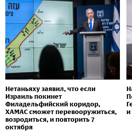
Нетаньяху заявил, что если
Н
Израиль покинет
П
Филадельфийский коридор,
Г
ХАМАС сможет перевооружиться,
и
возродиться, и повторить 7
октября