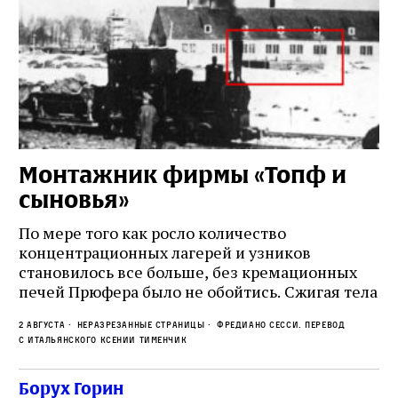
Монтажник фирмы «Топф и
Л
сыновья»
с
о
По мере того как росло количество
концентрационных лагерей и узников
Ст
становилось все больше, без кремационных
на
печей Прюфера было не обойтись. Cжигая тела
ис
прямо в лагере, нацисты не только оставались
во
2 августа
Неразрезанные страницы
Фредиано Сесси. Перевод
верны своему архаичному культу смерти, но и
ху
с итальянского Ксении Тименчик
скрывали от населения соседних городов,
2 а
пе
сколько узников погибало каждый день в этих
с а
по
Борух Горин
жутких местах
ко