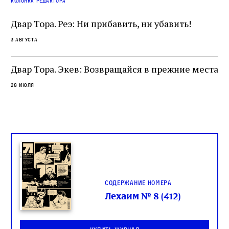
е
колонка редактора
разрушение священного текста. Перед нами
од
и
не просто покровитель переводчиков,
Двар Тора. Реэ: Ни прибавить, ни убавить!
окружённый книгами. Перед нами человек,
3 августа
одно решение которого вызвало возмущение
целой общины и стало частью многовекового
спора о том, кому принадлежит последнее
Двар Тора. Экев: Возвращайся в прежние места
слово в переводе Библии
28 июля
Содержание номера
Лехаим № 8 (412)