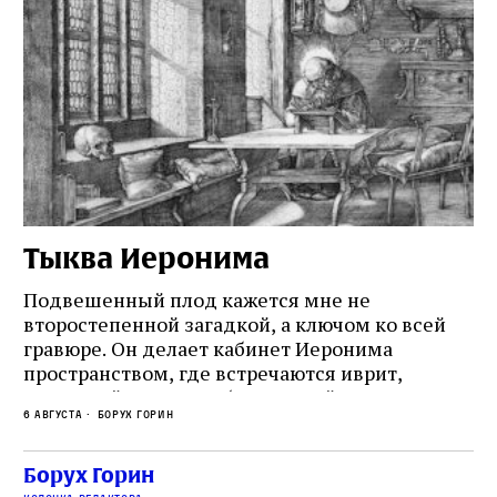
Тыква Иеронима
Н
Подвешенный плод кажется мне не
Ес
второстепенной загадкой, а ключом ко всей
Де
гравюре. Он делает кабинет Иеронима
ма
т
пространством, где встречаются иврит,
Лу
греческий и латынь; буквальный смысл и
чт
6 августа
Борух Горин
6 а
церковная традиция; филологическая
св
точность и понятность; переводчик,
ка
убеждённый в необходимости исправления, и
На
Борух Горин
ти:
читатель, воспринимающий исправление как
вп