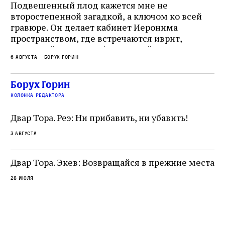
Подвешенный плод кажется мне не
Ес
второстепенной загадкой, а ключом ко всей
Де
гравюре. Он делает кабинет Иеронима
ма
т
пространством, где встречаются иврит,
Лу
греческий и латынь; буквальный смысл и
чт
6 августа
Борух Горин
6 а
церковная традиция; филологическая
св
точность и понятность; переводчик,
ка
убеждённый в необходимости исправления, и
На
Борух Горин
ти:
читатель, воспринимающий исправление как
вп
е
колонка редактора
разрушение священного текста. Перед нами
од
и
не просто покровитель переводчиков,
Двар Тора. Реэ: Ни прибавить, ни убавить!
окружённый книгами. Перед нами человек,
3 августа
одно решение которого вызвало возмущение
целой общины и стало частью многовекового
спора о том, кому принадлежит последнее
Двар Тора. Экев: Возвращайся в прежние места
слово в переводе Библии
28 июля