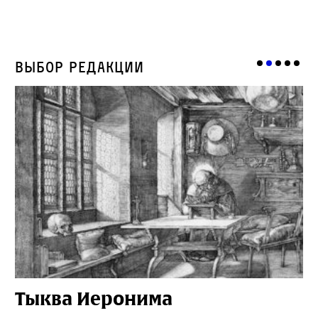
Выбор редакции
Тыква Иеронима
Н