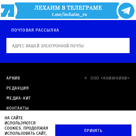
Почтовая рассылка
Архив
© OOO «КНИЖНИКИ»
Редакция
Медиа-кит
Контакты
На сайте
Политика в отношении обработки персональных
используются
данных
cookies. Продолжая
Принять
использовать сайт,
Политика обработки файлов cookie