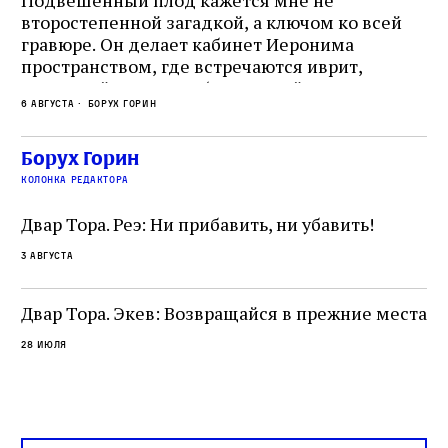
второстепенной загадкой, а ключом ко всей
Де
гравюре. Он делает кабинет Иеронима
ма
т
пространством, где встречаются иврит,
Лу
греческий и латынь; буквальный смысл и
чт
6 августа
Борух Горин
6 а
церковная традиция; филологическая
св
точность и понятность; переводчик,
ка
убеждённый в необходимости исправления, и
На
Борух Горин
ти:
читатель, воспринимающий исправление как
вп
е
колонка редактора
разрушение священного текста. Перед нами
од
и
не просто покровитель переводчиков,
Двар Тора. Реэ: Ни прибавить, ни убавить!
окружённый книгами. Перед нами человек,
3 августа
одно решение которого вызвало возмущение
целой общины и стало частью многовекового
спора о том, кому принадлежит последнее
Двар Тора. Экев: Возвращайся в прежние места
слово в переводе Библии
28 июля