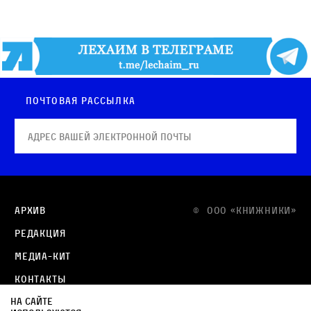
Почтовая рассылка
Архив
© OOO «КНИЖНИКИ»
Редакция
Медиа-кит
Контакты
На сайте
Политика в отношении обработки персональных