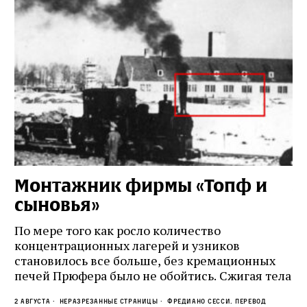
Монтажник фирмы «Топф и
Л
сыновья»
с
о
По мере того как росло количество
концентрационных лагерей и узников
Ст
становилось все больше, без кремационных
на
печей Прюфера было не обойтись. Cжигая тела
ис
прямо в лагере, нацисты не только оставались
во
2 августа
Неразрезанные страницы
Фредиано Сесси. Перевод
верны своему архаичному культу смерти, но и