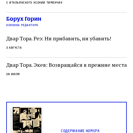
ху
с итальянского Ксении Тименчик
скрывали от населения соседних городов,
2 а
пе
сколько узников погибало каждый день в этих
с а
по
Борух Горин
жутких местах
ко
колонка редактора
фа
Двар Тора. Реэ: Ни прибавить, ни убавить!
3 августа
Двар Тора. Экев: Возвращайся в прежние места
28 июля
Содержание номера