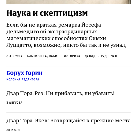
Наука и скептицизм
П
и
Если бы не краткая ремарка Йосефа
е
Дельмедиго об экстраординарных
математических способностях Симхи
Пр
Луццатто, возможно, никто бы так и не узнал,
по
что этот эрудированный и несколько
ме
6 августа
Библиотека, кабинет историка
Давид Б. Рудерман
сварливый венецианский талмудист имел
ча
какое‑то отношение к научной деятельности.
ст
 и
На протяжении почти шестидесяти лет,
Борух Горин
5 а
не
к
вплоть до своей кончины, Луццатто был
колонка редактора
от
и
одним из раввинов Венеции
чт
Двар Тора. Реэ: Ни прибавить, ни убавить!
ко
са
3 августа
ие
о
Двар Тора. Экев: Возвращайся в прежние места
28 июля