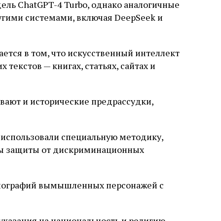
ль ChatGPT-4 Turbo, однако аналогичные
ругими системами, включая DeepSeek и
ется в том, что искусственный интеллект
 текстов — книгах, статьях, сайтах и
вают и исторические предрассудки,
 использовали специальную методику,
ы защиты от дискриминационных
биографий вымышленных персонажей с
указания на национальность и религию.