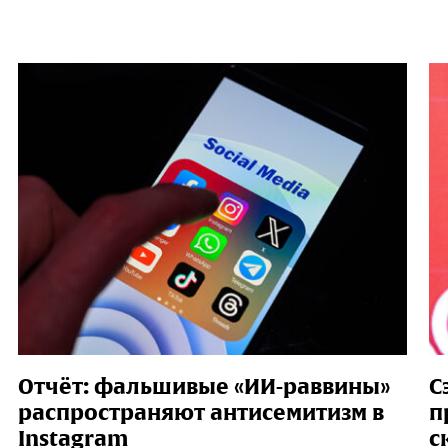
Отчёт: фальшивые «ИИ-раввины»
С
распространяют антисемитизм в
п
Instagram
с