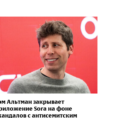
эм Альтман закрывает
риложение Sora на фоне
кандалов с антисемитским