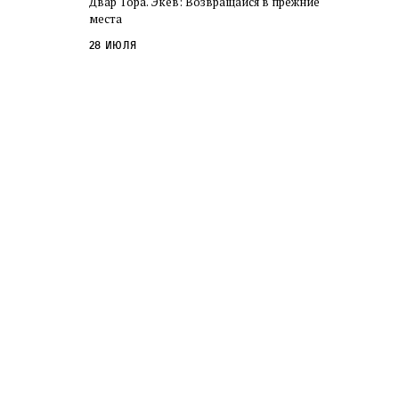
Двар Тора. Экев: Возвращайся в прежние
слово в переводе Библии
места
28 июля