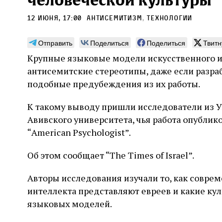
человеческой культуры
12 июня, 17:00
антисемитизм
,
Технологии
Отправить
Поделиться
Поделиться
Твитн
Крупные языковые модели искусственного 
Погромы 1929 года:
Мо
антисемитские стереотипы, даже если разр
неделя, изменившая
и с
подобные предубеждения из их работы.
судьбу еврейского ишува
По ме
К такому выводу пришли исследователи из У
конце
Примерно за полторы недели до начала
стано
Авивского университета, чья работа опубли
погромов Ребе совершал поездку по святым
печей
местам Эрец‑Исраэль. Он посетил, в
“American Psychologist”.
тела п
частности, Пещеру праотцев и Западную
остав
стену. Он, несомненно, почувствовал
2 авг
смерти
Об этом сообщает “The Times of Israel”.
необычайное напряжение и сознательно
Фреди
5 августа
Проверено временем
Александр
город
Ксени
отказался приходить к Стене в Тиша бе‑Ав,
Ицкович
день 
чтобы не собирать вокруг себя большое
Авторы исследования изучали то, как совре
количество хасидов и жителей города и тем
интеллекта представляют евреев и какие ку
самым не усиливать напряжённость
языковых моделей.