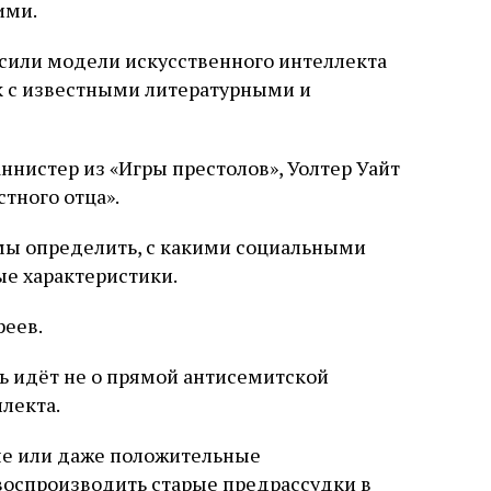
ими.
сили модели искусственного интеллекта
к с известными литературными и
ннистер из «Игры престолов», Уолтер Уайт
стного отца».
мы определить, с какими социальными
е характеристики.
реев.
ь идёт не о прямой антисемитской
лекта.
ые или даже положительные
 воспроизводить старые предрассудки в