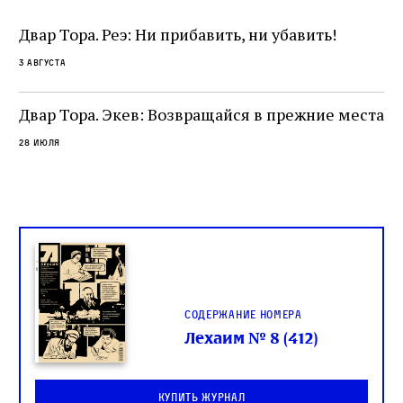
разрушение священного текста. Перед нами
од
и
не просто покровитель переводчиков,
Двар Тора. Реэ: Ни прибавить, ни убавить!
окружённый книгами. Перед нами человек,
3 августа
одно решение которого вызвало возмущение
целой общины и стало частью многовекового
спора о том, кому принадлежит последнее
Двар Тора. Экев: Возвращайся в прежние места
слово в переводе Библии
28 июля
Содержание номера
Лехаим № 8 (412)
Купить журнал