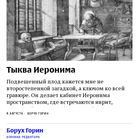
Тыква Иеронима
Н
Подвешенный плод кажется мне не
Ес
второстепенной загадкой, а ключом ко всей
Де
гравюре. Он делает кабинет Иеронима
ма
т
пространством, где встречаются иврит,
Лу
греческий и латынь; буквальный смысл и
чт
6 августа
Борух Горин
6 а
церковная традиция; филологическая
св
точность и понятность; переводчик,
ка
убеждённый в необходимости исправления, и
На
Борух Горин
ти:
читатель, воспринимающий исправление как
вп
е
колонка редактора