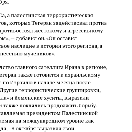
бря.
, а палестинская террористическая
ов, которых Тегеран задействовал против
противостоял жестокому и агрессивному
м», — добавил он. «Он оставил
вое наследие в истории этого региона, а
ознесению мучеников».
тво главного сателлита Ирана в регионе,
егеран также готовится к израильскому
с по Израилю в начале месяца после
 Другие террористические группировки,
ла» и йеменские хуситы, выразили
и также поклялись продолжать борьбу.
лавляемая президентом Палестинской
аемая на международном уровне как
а, 18 октября выразила свои