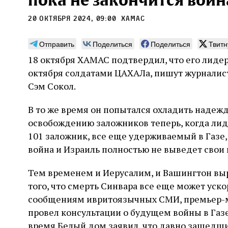
пока не закончится войн
20 октября 2024, 09:00
ХАМАС
Отправить
Поделиться
Поделиться
Твитн
18 октября ХАМАС подтвердил, что его лиде
Может ли человек,
Пла
октября солдатами ЦАХАЛа, пишут журналисты
сведущий в естественных
Сэм Сокол.
Продв
науках, серьезно
усили
относиться к каббале?
ли де
В то же время он попытался охладить надежд
досто
освобождению заложников теперь, когда лид
часть
Повышенный интерес Дельмедиго к каббале,
сформ
101 заложник, все еще удерживаемый в Газе,
наряду с его попытками провести параллели
30 и
еврей
между еврейской мистикой, неоплатонизмом
Хавин
война и Израиль полностью не выведет свои 
благо
и атомизмом, следует воспринимать в
Бунде
контексте его сомнений относительно
Тем временем и Иерусалим, и Вашингтон вы
достоверности схоластической метафизики и
31 июля
Библиотека, кабинет историка
готовности искать и анализировать
того, что смерть Синвара все еще может уск
Давид Б. Рудерман
альтернативные философские точки зрения
сообщениям ивритоязычных СМИ, премьер-м
провел консультации о будущем войны в Газе
время Белый дом заявил, что давно зашедши