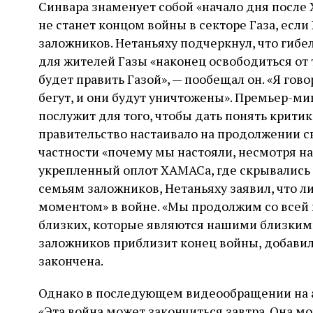
Синвара знаменует собой «начало дня после 
не станет концом войны в секторе Газа, если
заложников. Нетаньяху подчеркнул, что гиб
для жителей Газы «наконец освободиться от
будет править Газой», — пообещал он. «Я г
бегут, и они будут уничтожены». Премьер-ми
послужит для того, чтобы дать понять критик
правительство настаивало на продолжении с
частности «почему мы настояли, несмотря на 
укрепленный оплот ХАМАСа, где скрывались 
семьям заложников, Нетаньяху заявил, что 
моментом» в войне. «Мы продолжим со всей
близких, которые являются нашими близкими
заложников приблизит конец войны, добавил
закончена.
Однако в последующем видеообращении на а
«Эта война может закончиться завтра. Она м