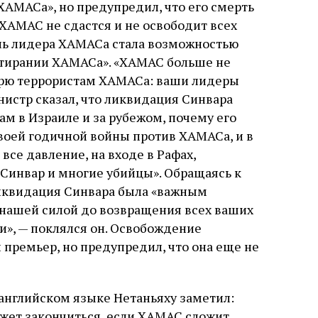
ХАМАСа», но предупредил, что его смерть
 ХАМАС не сдастся и не освободит всех
ель лидера ХАМАСа стала возможностью
 тирании ХАМАСа». «ХАМАС больше не
оворю террористам ХАМАСа: ваши лидеры
нистр сказал, что ликвидация Синвара
ам в Израиле и за рубежом, почему его
воей годичной войны против ХАМАСа, и в
все давление, на входе в Рафах,
Синвар и многие убийцы». Обращаясь к
ликвидация Синвара была «важным
 нашей силой до возвращения всех ваших
», — поклялся он. Освобождение
 премьер, но предупредил, что она еще не
нглийском языке Нетаньяху заметил:
ожет закончиться, если ХАМАС сложит