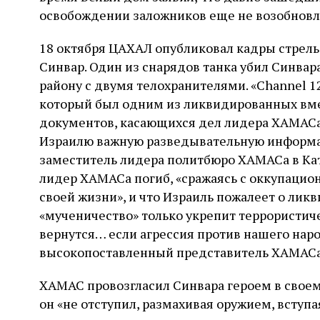
освобождении заложников еще не возобновл
18 октября ЦАХАЛ опубликовал кадры стрель
Синвар. Один из снарядов танка убил Синва
району с двумя телохранителями. «Channel 1
который был одним из ликвидированных вме
документов, касающихся дел лидера ХАМАСа,
Израилю важную разведывательную информаци
заместитель лидера политбюро ХАМАСа в Кат
лидер ХАМАСа погиб, «сражаясь с оккупацио
своей жизни», и что Израиль пожалеет о ликв
«мученичество» только укрепит террористич
вернутся… если агрессия против нашего народ
высокопоставленный представитель ХАМАСа
ХАМАС провозгласил Синвара героем в своем з
он «не отступил, размахивая оружием, вступ