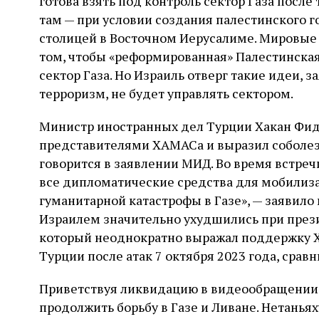
готова взять под контроль сектор Газа после
там — при условии создания палестинского го
столицей в Восточном Иерусалиме. Мировые
том, чтобы «реформированная» Палестинская
сектор Газа. Но Израиль отверг такие идеи, 
терроризм, не будет управлять сектором.
Министр иностранных дел Турции Хакан Фида
представителями ХАМАСа и выразил соболезн
говорится в заявлении МИД. Во время встреч
все дипломатические средства для мобилиз
гуманитарной катастрофы в Газе», — заявил
Израилем значительно ухудшились при през
который неоднократно выражал поддержку Х
Турции после атак 7 октября 2023 года, срав
Приветствуя ликвидацию в видеообращении о
продолжить борьбу в Газе и Ливане. Нетаньях