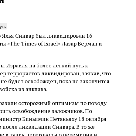
а
уть
р Яхья Синвар был ликвидирован 16
нета обезьян
Погромы 1929 год
 «The Times of Israel» Лазар Берман и
неделя, изменив
ижение книги координированными
судьбу еврейско
ями ведущих мировых СМИ тоже вряд
ло случая или следствие выдающихся
ы Израиля на более легкий путь к
Примерно за полторы недели д
инств книги. Перед нами, видимо,
ер террористов ликвидирован, заявив, что
погромов Ребе совершал поез
 проекта. Задача которого может быть
местам Эрец‑Исраэль. Он посет
улирована так: создание фальшивой
 не будет освобожден, пока не закончится
юля
Книжный разговор
Григорий
частности, Пещеру праотцев 
ской идентичности, имеющей
войска из анклава.
стену. Он, несомненно, почув
родные социалистические корни в
необычайное напряжение и со
, в противовес «сионистам
5 августа
Проверено време
отказался приходить к Стене 
разили осторожный оптимизм по поводу
Ицкович
чтобы не собирать вокруг себ
орить освобождение заложников. По
количество хасидов и жителей
инистр Биньямин Нетаньяху 18 октября
самым не усиливать напряжён
 после ликвидации Синвара. В то же
е в тупик переговоры о перемирии и