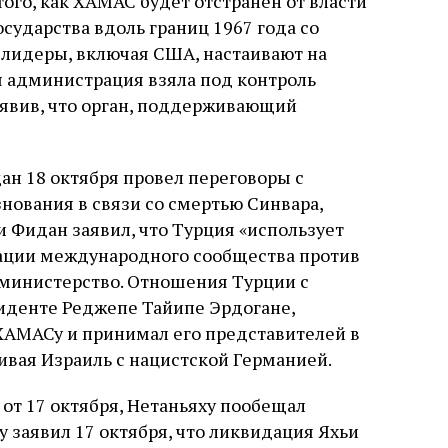
 того, как ХАМАС будет отстранен от власти
сударства вдоль границ 1967 года со
 лидеры, включая США, настаивают на
 администрация взяла под контроль
заявив, что орган, поддерживающий
н 18 октября провел переговоры с
ования в связи со смертью Синвара,
и Фидан заявил, что Турция «использует
ации международного сообщества против
о министерство. Отношения Турции с
иденте Реджепе Тайипе Эрдогане,
АМАСу и принимал его представителей в
нивая Израиль с нацистской Германией.
т 17 октября, Нетаньяху пообещал
у заявил 17 октября, что ликвидация Яхьи