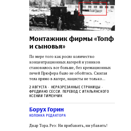
а:
Монтажник фирмы «Топф
Лягу
шая
и сыновья»
сара
го ишува
вши 
По мере того как росло количество
концентрационных лагерей и узников
о начала
Стивен 
становилось все больше, без кремационных
дку по святым
начиная
печей Прюфера было не обойтись. Cжигая
ил, в
истории
тела прямо в лагере, нацисты не только
и Западную
воображ
оставались верны своему архаичному культу
ствовал
художес
2 августа
Неразрезанные страницы
смерти, но и скрывали от населения соседних
знательно
Фредиано Сесси. Перевод с итальянского
переосм
нем
Александр
2 авгус
городов, сколько узников погибало каждый
Ксении Тименчик
в Тиша бе‑Ав,
политиче
Халперн
день в этих жутких местах
я большое
которые
Силако
 города и тем
Борух Горин
фараон
ность
колонка редактора
Двар Тора. Реэ: Ни прибавить, ни убавить!