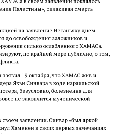
о ХАМАСа в своем заявлении поклялось
ения Палестины», оплакивая смерть
акцией на заявление Нетаньяху днем
ься до освобождения заложников и
ооружения сильно ослабленного ХАМАСа.
зируют, по крайней мере публично, о том,
фликта.
 заявил 19 октября, что ХАМАС жив и
дера Яхьи Синвара в ходе израильской
 потеря, безусловно, болезненна для
 вовсе не закончится мученической
в своем заявлении. Синвар «был яркой
кнул Хаменеи в своих первых замечаниях