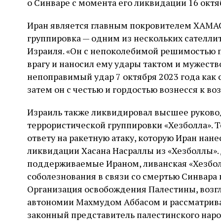
о Синваре с момента его ликвидации 16 октя
Иран является главным покровителем ХАМАСа
группировка — одним из нескольких сателлит
Израиля. «Он с непоколебимой решимостью 
врагу и наносил ему удары тактом и мужество
непоправимый удар 7 октября 2023 года как с
затем он с честью и гордостью вознесся к в
Израиль также ликвидировал высшее руководс
террористической группировки «Хезболла». Т
ответу на ракетную атаку, которую Иран нане
ликвидации Хасана Насраллы из «Хезболлы».
поддерживаемые Ираном, ливанская «Хезбол
соболезнования в связи со смертью Синвара 
Организация освобождения Палестины, возг
автономии Махмудом Аббасом и рассматрив
законный представитель палестинского народ