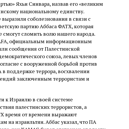
ртью» Яхьи Синвара, назвав его «великим
инскому национальному единству.
 выразили соболезнования в связи с
ветскую партию Аббаса ФАТХ, которая
не смогут сломить волю нашего народа.
WAFA, официальным информационным
ыли сообщения от Палестинской
демократического союза, левых членов
согласие с вооруженной борьбой против
А в поддержке террора, восхвалении
ипендий заключенным террористам и
ти к Израилю в своей системе
ствия палестинских террористов, а
Х время от времени выражают
 на израильтян. Аббас указал, что ПА