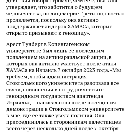
действия говорят громче, чем ее слова. Она
утверждает, что заботится о будущем
человечества, но лицемерие Греты полностью
проявляется, поскольку она активно
поддерживает лидеров ХАМАСа, которые
открыто призывают к геноциду».
Арест Тунберг в Копенгагенском
университете был лишь ее последним
появлением на антиизраильской акции, в
которых она активно участвует после атаки
ХАМАСа на Израиль 7 октября 2023 года. «Мы
требуем, чтобы администрация
Стокгольмского университета разорвала все
связи, соглашения и сотрудничество с
геноцидным государством апартеида
Израиль», — написала она после посещения
демонстрации в Стокгольмском университете
в мае, где ее также увела полиция. Она
присоединилась к сторонникам палестинцев
всего через несколько дней после 7 октября