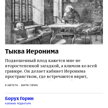
Тыква Иеронима
Н
Подвешенный плод кажется мне не
Ес
второстепенной загадкой, а ключом ко всей
Де
гравюре. Он делает кабинет Иеронима
ма
т
пространством, где встречаются иврит,
Лу
греческий и латынь; буквальный смысл и
чт
6 августа
Борух Горин
6 а
церковная традиция; филологическая
св
точность и понятность; переводчик,
ка
убеждённый в необходимости исправления, и
На
Борух Горин
ти:
читатель, воспринимающий исправление как
вп
е
колонка редактора
разрушение священного текста. Перед нами
од