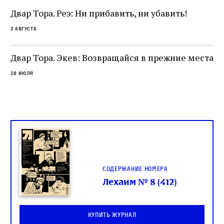
и
не просто покровитель переводчиков,
Двар Тора. Реэ: Ни прибавить, ни убавить!
окружённый книгами. Перед нами человек,
3 августа
одно решение которого вызвало возмущение
целой общины и стало частью многовекового
спора о том, кому принадлежит последнее
Двар Тора. Экев: Возвращайся в прежние места
слово в переводе Библии
28 июля
Содержание номера
Лехаим № 8 (412)
Купить журнал