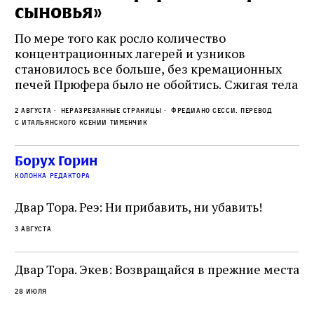
сыновья»
с
о
По мере того как росло количество
концентрационных лагерей и узников
Ст
становилось все больше, без кремационных
на
печей Прюфера было не обойтись. Cжигая тела
ис
прямо в лагере, нацисты не только оставались
во
2 августа
Неразрезанные страницы
Фредиано Сесси. Перевод
верны своему архаичному культу смерти, но и
ху
с итальянского Ксении Тименчик
скрывали от населения соседних городов,
2 а
пе
сколько узников погибало каждый день в этих
с а
по
Борух Горин
жутких местах
ко
колонка редактора
фа
Двар Тора. Реэ: Ни прибавить, ни убавить!
3 августа
Двар Тора. Экев: Возвращайся в прежние места
28 июля