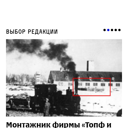
Выбор редакции
Монтажник фирмы «Топф и
Л