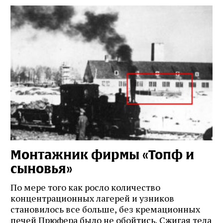
Монтажник фирмы «Топф и
Л
сыновья»
с
о
По мере того как росло количество
концентрационных лагерей и узников
Ст
становилось все больше, без кремационных
на
печей Прюфера было не обойтись. Cжигая тела
ис