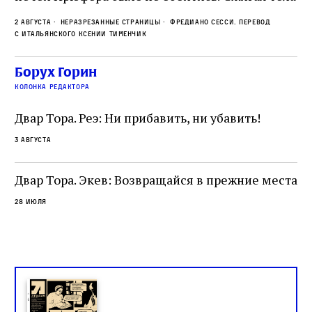
прямо в лагере, нацисты не только оставались
во
2 августа
Неразрезанные страницы
Фредиано Сесси. Перевод
верны своему архаичному культу смерти, но и
ху
с итальянского Ксении Тименчик
скрывали от населения соседних городов,
2 а
пе
сколько узников погибало каждый день в этих
с а
по
Борух Горин
жутких местах
ко
колонка редактора
фа
Двар Тора. Реэ: Ни прибавить, ни убавить!
3 августа
Двар Тора. Экев: Возвращайся в прежние места
28 июля