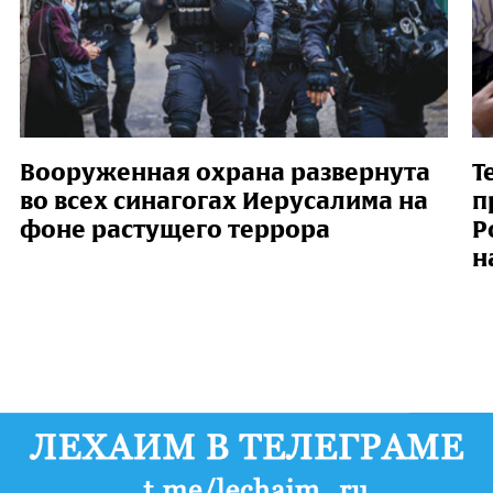
Вооруженная охрана развернута
Т
во всех синагогах Иерусалима на
п
фоне растущего террора
Р
н