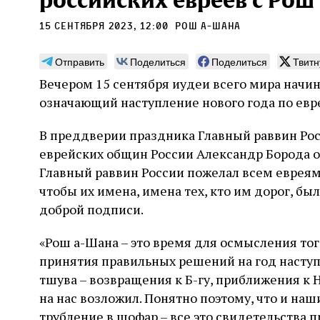
российских евреев с Рош
15 сентября 2023, 12:00
Рош а-Шана
Отправить
Поделиться
Поделиться
Твитн
Вечером 15 сентября иудеи всего мира начин
Монтажник фирмы «Топф
Ляг
означающий наступление нового года по евр
и сыновья»
сар
вши
В преддверии праздника Главный раввин Рос
По мере того как росло количество
еврейских общин России Александр Борода о
концентрационных лагерей и узников
Стиве
становилось все больше, без кремационных
Главный раввин России пожелал всем евреям д
начин
печей Прюфера было не обойтись. Cжигая
истор
чтобы их имена, имена тех, кто им дорог, бы
тела прямо в лагере, нацисты не только
вообр
оставались верны своему архаичному культу
доброй подписи.
худож
2 августа
Неразрезанные страницы
смерти, но и скрывали от населения соседних
Фредиано Сесси. Перевод с итальянского
перео
2 авг
городов, сколько узников погибало каждый
Ксении Тименчик
полити
«Рош а-Шана – это время для осмысления тог
Халпе
день в этих жутких местах
котор
Силак
принятия правильных решений на год наступ
фарао
тшува – возвращения к Б-гу, приближения к 
на нас возложил. Понятно поэтому, что и на
трубление в шофар – все это свидетельства п