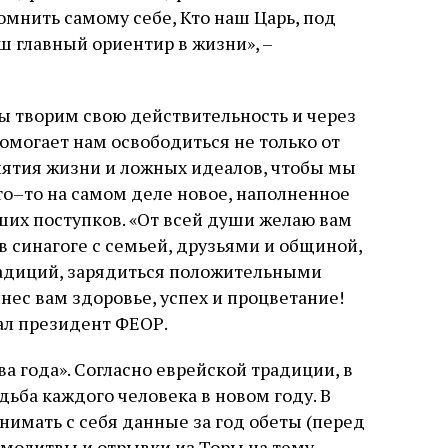
омнить самому себе, Кто наш Царь, под
ш главный ориентир в жизни», –
мы творим свою действительность и через
омогает нам освободиться не только от
иятия жизни и ложных идеалов, чтобы мы
то–то на самом деле новое, наполненное
их поступков. «От всей души желаю вам
в синагоге с семьей, друзьями и общиной,
радиций, зарядиться положительными
нес вам здоровье, успех и процветание!
сал президент ФЕОР.
а года». Согласно еврейской традиции, в
дьба каждого человека в новом году. В
нимать с себя данные за год обеты (перед
 молитвы и отрывки из Торы на тему