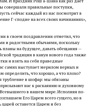
ам. И праздник Рош а-Шана как раз дает
мы совершали правильные поступки,
пусть сейчас каждый из нас посмотрит в
ение Г-сподне на всех своих начинаниях»,
ии в своем поздравлении отметил, что
ыми и радостными обычаями, поскольку
ь планы на будущее, давать обещания —
йской традиции в канун нового года также
атки и взять на себя праведные
 нас самих выступает мерилом верных и
м определить, что хорошо, а что плохо?
я трубление в шофар: мы обязаны
 призывают нас к раскаянию и духовному
Всевышнего в нашем мире. Исполняя по-
зглашаем Его Царем всего сущего, но в
ь царей останется Царем и без