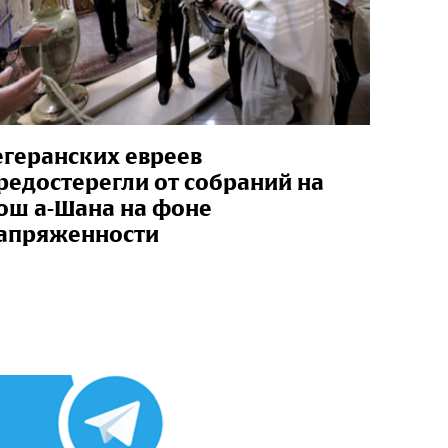
егеранских евреев
редостерегли от собраний на
ош а-Шана на фоне
апряженности