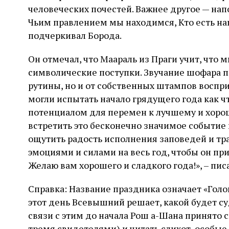
человеческих почестей. Важнее другое — нап
Чьим правлением мы находимся, Кто есть на
подчеркивал Борода.
Он отмечал, что Маараль из Праги учит, что 
символические поступки. Звучание шофара п
рутины, но и от собственных штампов воспр
могли испытать начало грядущего года как ч
потенциалом для перемен к лучшему и хорош
встретить это бесконечно значимое событие 
ощутить радость исполнения заповедей и т
эмоциями и силами на весь год, чтобы он при
Желаю вам хорошего и сладкого года!», – пи
Справка: Название праздника означает «Голов
этот день Всевышний решает, какой будет су
связи с этим до начала Рош а-Шана принято с
тремя свидетелями) и читать слихот, особые