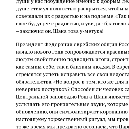
души у нас побуждение именно к добрым дел
душе стимул полностью раскрыться, чтобы 
совершали их с радостью и на подъеме. «Так 
свое будущее с радостью, и увидит благослов
– заключил он. Шана това у-метука!
Президент Федерации еврейских общин Росс
начало нового года сопровождается красив
людям свойственно подводить итоги, строит
как самим себе, так и близким людям. В евре
стремятся успеть исправить все свои недост
обязательства. «Но вопрос в том, кто же для
неверных поступков? Способен ли человек са
Центральной заповедью Рош а-Шана являетс
услышать его пронзительные звуки, которые
обновлению, они символизируют коронацию 
настоящему торжественный ритуал, мы прово
то же время мы прекрасно осознаем, что Цар