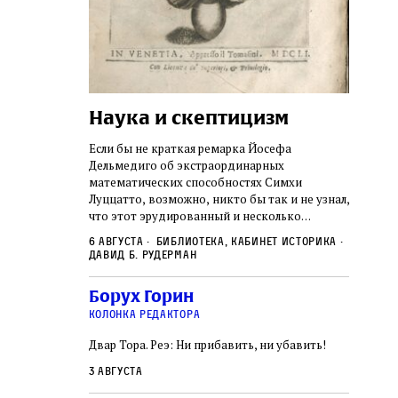
Наука и скептицизм
Погр
неде
не не
Если бы не краткая ремарка Йосефа
судь
ключом ко всей
Дельмедиго об экстраординарных
Иеронима
математических способностях Симхи
Примерн
ся иврит,
Луццатто, возможно, никто бы так и не узнал,
погромо
ый смысл и
что этот эрудированный и несколько
местам Э
ическая
сварливый венецианский талмудист имел
6 августа
Библиотека, кабинет историка
частнос
одчик,
какое‑то отношение к научной деятельности.
Давид Б. Рудерман
стену. 
исправления, и
На протяжении почти шестидесяти лет, вплоть
необыча
правление как
до своей кончины, Луццатто был одним
5 авгус
Борух Горин
отказалс
а. Перед нами
из раввинов Венеции
Ицкови
чтобы н
колонка редактора
одчиков,
количес
ами человек,
Двар Тора. Реэ: Ни прибавить, ни убавить!
самым н
ало возмущение
 многовекового
3 августа
ит последнее