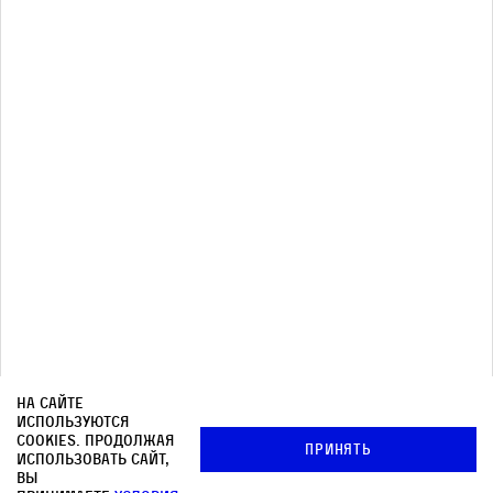
Почтовая рассылка
Архив
© OOO «КНИЖНИКИ»
Редакция
Медиа-кит
На сайте
используются
Контакты
cookies. Продолжая
Принять
использовать сайт,
Политика в отношении обработки персональных
вы
данных