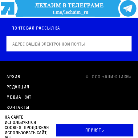
Почтовая рассылка
Архив
© OOO «КНИЖНИКИ»
Редакция
Медиа-кит
Контакты
На сайте
Политика в отношении обработки персональных
используются
данных
cookies. Продолжая
Принять
использовать сайт,
Политика обработки файлов cookie
вы