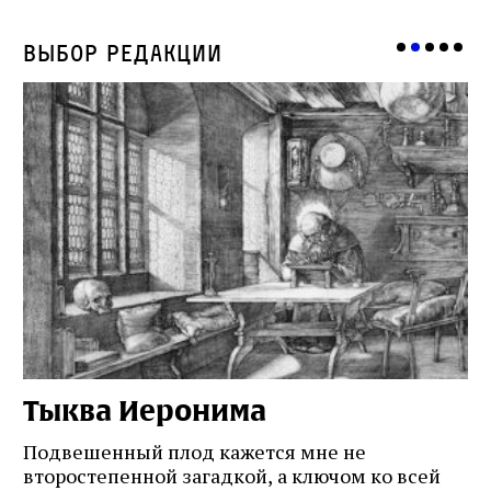
Выбор редакции
Тыква Иеронима
Н
Подвешенный плод кажется мне не
Ес
второстепенной загадкой, а ключом ко всей
Де