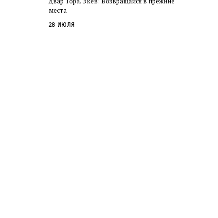
Двар Тора. Экев: Возвращайся в прежние
слово в переводе Библии
места
28 июля