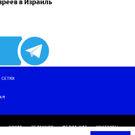
вреев в Израиль
 сетях
рам
Архив
Редакция
Медиа-кит
Контакты