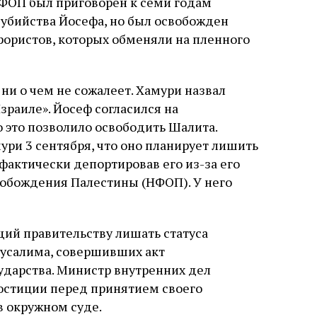
 НФОП был приговорен к семи годам
 убийства Йосефа, но был освобожден
ррористов, которых обменяли на пленного
 ни о чем не сожалеет. Хамури назвал
раиле». Йосеф согласился на
 это позволило освободить Шалита.
ри 3 сентября, что оно планирует лишить
 фактически депортировав его из-за его
обождения Палестины (НФОП). У него
щий правительству лишать статуса
русалима, совершивших акт
ударства. Министр внутренних дел
юстиции перед принятием своего
в окружном суде.