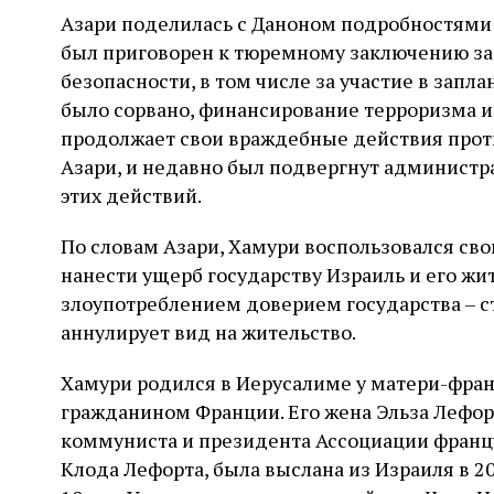
Азари поделилась с Даноном подробностями д
был приговорен к тюремному заключению за
безопасности, в том числе за участие в запл
было сорвано, финансирование терроризма и
продолжает свои враждебные действия проти
Азари, и недавно был подвергнут администр
этих действий.
По словам Азари, Хамури воспользовался сво
нанести ущерб государству Израиль и его жи
злоупотреблением доверием государства – с
аннулирует вид на жительство.
Хамури родился в Иерусалиме у матери-фран
гражданином Франции. Его жена Эльза Лефор
коммуниста и президента Ассоциации франц
Клода Лефорта, была выслана из Израиля в 20