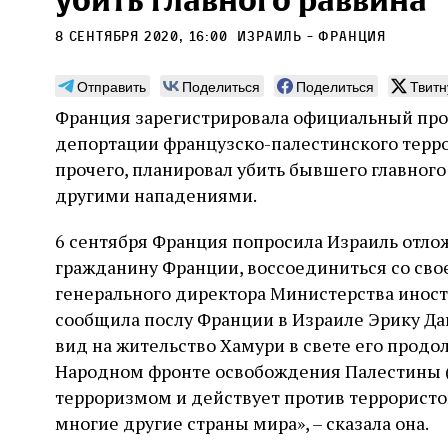
убить главного раввина
8 сентября 2020, 16:00
Израиль - Франция
Отправить
Поделиться
Поделиться
Твитн
Франция зарегистрировала официальный про
Погромы 1929 года:
Мо
депортации французско-палестинского терро
неделя, изменившая
и с
прочего, планировал убить бывшего главног
судьбу еврейского ишува
другими нападениями.
По ме
конце
Примерно за полторы недели до начала
стано
6 сентября Франция попросила Израиль отло
погромов Ребе совершал поездку по святым
печей
местам Эрец‑Исраэль. Он посетил, в
гражданину Франции, воссоединиться со сво
тела п
частности, Пещеру праотцев и Западную
остав
генерального директора Министерства иност
стену. Он, несомненно, почувствовал
2 авг
смерти
необычайное напряжение и сознательно
Фреди
сообщила послу Франции в Израиле Эрику Да
5 августа
Проверено временем
Александр
город
Ксени
отказался приходить к Стене в Тиша бе‑Ав,
Ицкович
вид на жительство Хамури в свете его продо
день 
чтобы не собирать вокруг себя большое
Народном фронте освобождения Палестины (
количество хасидов и жителей города и тем
самым не усиливать напряжённость
терроризмом и действует против террористов
многие другие страны мира», – сказала она.