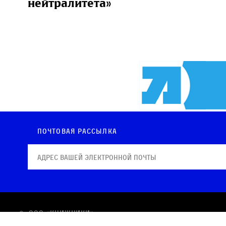
нейтралитета»
Почтовая рассылка
© OOO «КНИЖНИКИ»