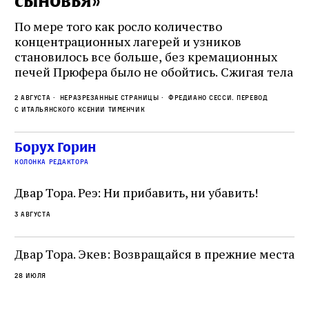
сыновья»
с
о
По мере того как росло количество
концентрационных лагерей и узников
Ст
становилось все больше, без кремационных
на
печей Прюфера было не обойтись. Cжигая тела
ис
прямо в лагере, нацисты не только оставались
во
2 августа
Неразрезанные страницы
Фредиано Сесси. Перевод
верны своему архаичному культу смерти, но и
ху
с итальянского Ксении Тименчик
скрывали от населения соседних городов,
2 а
пе
сколько узников погибало каждый день в этих
с а
по
Борух Горин
жутких местах
ко
колонка редактора
фа
Двар Тора. Реэ: Ни прибавить, ни убавить!
3 августа
Двар Тора. Экев: Возвращайся в прежние места
28 июля