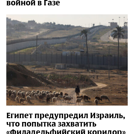
войной в Газе
Египет предупредил Израиль,
что попытка захватить
«Филадельфийский коридор»