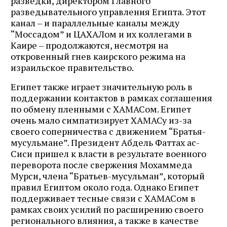
разведки, директором Главного
разведывательного управления Египта. Этот
канал – и параллельные каналы между
“Моссадом” и ЦАХАЛом и их коллегами в
Каире – продолжаются, несмотря на
откровенный гнев каирского режима на
израильское правительство.
Египет также играет значительную роль в
поддержании контактов в рамках соглашения
по обмену пленными с ХАМАСом. Египет
очень мало симпатизирует ХАМАСу из-за
своего соперничества с движением “Братья-
мусульмане”. Президент Абдель Фаттах ас-
Сиси пришел к власти в результате военного
переворота после свержения Мохаммеда
Мурси, члена “Братьев-мусульман”, который
правил Египтом около года. Однако Египет
поддерживает тесные связи с ХАМАСом в
рамках своих усилий по расширению своего
регионального влияния, а также в качестве