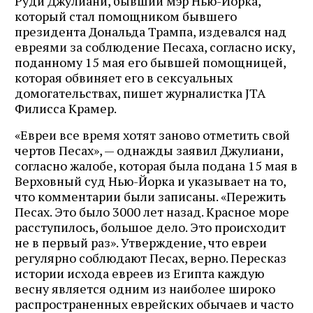
Руди Джулиани, бывший мэр Нью-Йорка,
который стал помощником бывшего
президента Дональда Трампа, издевался над
евреями за соблюдение Песаха, согласно иску,
поданному 15 мая его бывшей помощницей,
которая обвиняет его в сексуальных
домогательствах, пишет журналистка JTA
Филисса Крамер.
«Евреи все время хотят заново отметить свой
чертов Песах», — однажды заявил Джулиани,
согласно жалобе, которая была подана 15 мая в
Верховный суд Нью-Йорка и указывает на то,
что комментарии были записаны. «Пережить
Песах. Это было 3000 лет назад. Красное море
расступилось, большое дело. Это происходит
не в первый раз». Утверждение, что евреи
регулярно соблюдают Песах, верно. Пересказ
истории исхода евреев из Египта каждую
весну является одним из наиболее широко
распространенных еврейских обычаев и часто