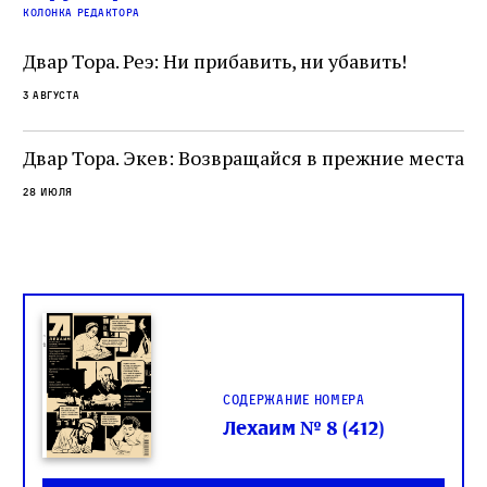
читатель, воспринимающий исправление как
вп
е
колонка редактора
разрушение священного текста. Перед нами
од
и
не просто покровитель переводчиков,
Двар Тора. Реэ: Ни прибавить, ни убавить!
окружённый книгами. Перед нами человек,
3 августа
одно решение которого вызвало возмущение
целой общины и стало частью многовекового
спора о том, кому принадлежит последнее
Двар Тора. Экев: Возвращайся в прежние места
слово в переводе Библии
28 июля
Содержание номера
Лехаим № 8 (412)