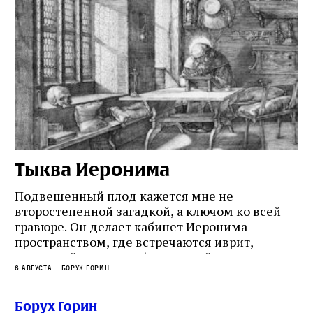
Тыква Иеронима
Н
Подвешенный плод кажется мне не
Ес
второстепенной загадкой, а ключом ко всей
Де
гравюре. Он делает кабинет Иеронима
ма
т
пространством, где встречаются иврит,
Лу
греческий и латынь; буквальный смысл и
чт
6 августа
Борух Горин
6 а
церковная традиция; филологическая
св
точность и понятность; переводчик,
ка
убеждённый в необходимости исправления, и
На
Борух Горин
ти: