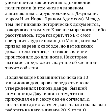
упоминается как источник вдохновения
политиками (в том числе человеком,
занимающим старую должность Джулиани,
мэром Нью-Йорка Эриком Адамсом). Между
тем, нет никаких исторических документов,
говорящих о том, что Красное море когда-либо
расступалось. Тора говорит, что Б-г смог
совершить чудо с помощью Моше, который
привел евреев к свободе, но нет никаких
доказательств того, что такое явление
происходило до или после. Некоторые
пытались предложить научное объяснение
такого события.
Подавляющее большинство иска на 10
миллионов долларов сосредоточено на
утверждениях Николь Данфи, бывшей
помощницы Джулиани, о том, что он
принуждал ее к сексу без ее согласия. И
постоянно домогался ее, как только она начала
работать на него в январе 2019 года. О