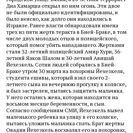
Диа Хамарша открыл по ним огонь. Эти двое
не были официально идентифицированы, и
было неясно, как долго они находились в
Израиле. Ранее власти обнародовали имена
трех из пяти жертв теракта в Бней-Браке, в том
числе двух молодых отцов и полицейского,
который помог убить нападавшего. Жертвами
стали 32-летний полицейский Амир Хури, 36-
летний Яаков Шалом и 30-летний Авишай
Йехезкель. Сотни людей собрались в Бней-
Браке утром 30 марта на похороны Йехезкеля,
студента ешивы, который взял своего 2-
летнего сына на вечернюю прогулку в коляске,
и был застрелен, пытаясь защитить мальчика.
У него остались жена, которая находится на
восьмом месяце беременности, и сын.
Согласно сообщениям СМИ, Йехезкель вывел
маленького ребенка на улицу в его коляске,
пытаясь уложить мальчика спать. Брат жертвы
Овадия Йехезкель восхвалял его на похоронах,