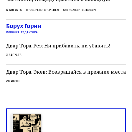
.
2 а
ве
стену. Он, несомненно, почувствовал
с и
ск
5 августа
Проверено временем
Александр Ицкович
необычайное напряжение и сознательно
ск
отказался приходить к Стене в Тиша бе‑Ав,
жу
чтобы не собирать вокруг себя большое
Борух Горин
количество хасидов и жителей города и тем
колонка редактора
самым не усиливать напряжённость
Двар Тора. Реэ: Ни прибавить, ни убавить!
3 августа
Двар Тора. Экев: Возвращайся в прежние места
28 июля