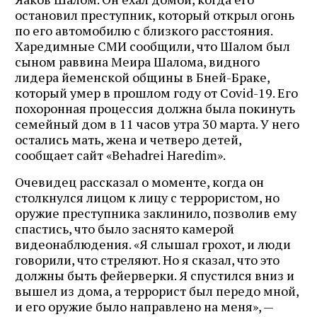
остановил преступник, который открыл огонь
по его автомобилю с близкого расстояния.
Харедимные СМИ сообщили, что Шалом был
сыном раввина Меира Шалома, видного
лидера йеменской общины в Бней-Браке,
который умер в прошлом году от Covid-19. Его
похоронная процессия должна была покинуть
семейный дом в 11 часов утра 30 марта. У него
остались мать, жена и четверо детей,
сообщает сайт «Behadrei Haredim».
Очевидец рассказал о моменте, когда он
столкнулся лицом к лицу с террористом, но
оружие преступника заклинило, позволив ему
спастись, что было заснято камерой
видеонаблюдения. «Я слышал грохот, и люди
говорили, что стреляют. Но я сказал, что это
должны быть фейерверки. Я спустился вниз и
вышел из дома, а террорист был передо мной,
и его оружие было направлено на меня», —