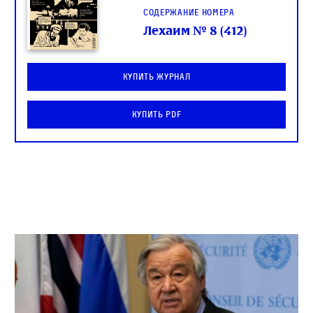
Содержание номера
Лехаим № 8 (412)
Купить журнал
Купить PDF