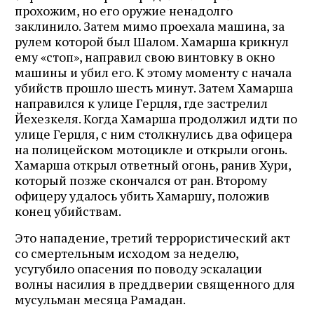
прохожим, но его оружие ненадолго
заклинило. Затем мимо проехала машина, за
рулем которой был Шалом. Хамарша крикнул
ему «стоп», направил свою винтовку в окно
машины и убил его. К этому моменту с начала
убийств прошло шесть минут. Затем Хамарша
направился к улице Герцля, где застрелил
Йехезкеля. Когда Хамарша продолжил идти по
улице Герцля, с ним столкнулись два офицера
на полицейском мотоцикле и открыли огонь.
Хамарша открыл ответный огонь, ранив Хури,
который позже скончался от ран. Второму
офицеру удалось убить Хамаршу, положив
конец убийствам.
Это нападение, третий террористический акт
со смертельным исходом за неделю,
усугубило опасения по поводу эскалации
волны насилия в преддверии священного для
мусульман месяца Рамадан.