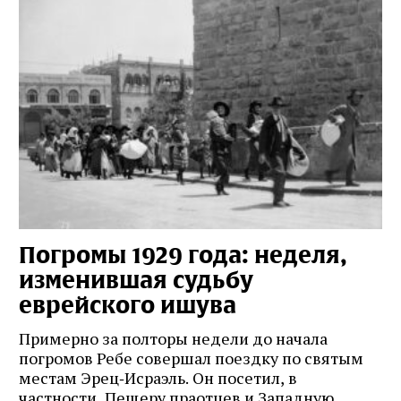
Погромы 1929 года: неделя,
М
изменившая судьбу
с
еврейского ишува
По
ко
Примерно за полторы недели до начала
,
ст
погромов Ребе совершал поездку по святым
пе
местам Эрец‑Исраэль. Он посетил, в
пр
частности, Пещеру праотцев и Западную