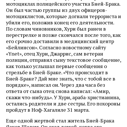
мотоциклах полицейского участка Бней-Брака.
Он был частью группы из двух офицеров-
мотоциклистов, которые догнали террориста и
убили его, положив конец его деятельности.
По словам чиновников, Хури был ранен в
перестрелке и позже скончался после того, как
его срочно доставили в медицинский центр
«Бейлинсон». Согласно новостному сайту
«Ynet», отец Хури, Джаррис, сам ветеран
полиции, отправил сыну текстовое сообщение,
как только услышал первые сообщения о
стрельбе в Бней-Браке. «Что происходит в
Бней-Браке? Дай мне знать, что с тобой все в
порядке», написал он. Через два часа без
ответа от сына отец снова написал: «Амир,
скажи что-нибудь». У Хури, араба-христианина,
остались родители и две сестры. Его похороны
пройдут в Ноф-Хагалиле 31 марта.
Еще одной жертвой стал житель Бней-Брака
Яаков Шалом. Он ехал домой, когда его