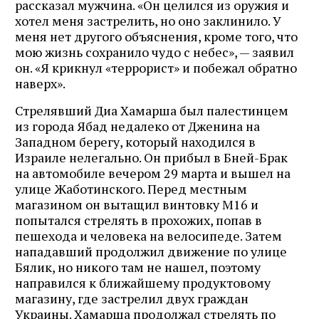
рассказал мужчина. «Он целился из оружия и
хотел меня застрелить, но оно заклинило. У
меня нет другого объяснения, кроме того, что
мою жизнь сохранило чудо с небес», — заявил
он. «Я крикнул «террорист» и побежал обратно
наверх».
Стрелявший Диа Хамарша был палестинцем
из города Ябад недалеко от Дженина на
Западном берегу, который находился в
Израиле нелегально. Он прибыл в Бней-Брак
на автомобиле вечером 29 марта и вышел на
улице Жаботинского. Перед местным
магазином он вытащил винтовку М16 и
попытался стрелять в прохожих, попав в
пешехода и человека на велосипеде. Затем
нападавший продолжил движение по улице
Бялик, но никого там не нашел, поэтому
направился к ближайшему продуктовому
магазину, где застрелил двух граждан
Украины. Хамарша продолжал стрелять по