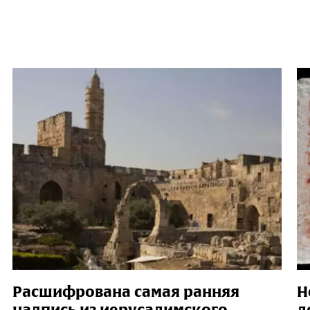
Расшифрована самая ранняя
Н
надпись из иерусалимского
л