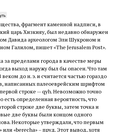
уть
щества, фрагмент каменной надписи, в
ский царь Хизкияу, был недавно обнаружен
нета обезьян
Погромы 1929 год
дом Давида археологом Эли Шукроном и
неделя, изменив
ом Галилом, пишет «The Jerusalem Post».
ижение книги координированными
судьбу еврейско
ями ведущих мировых СМИ тоже вряд
ка за пределами города в качестве меры
ло случая или следствие выдающихся
Примерно за полторы недели д
инств книги. Перед нами, видимо,
огда выход наружу был бы опасен. Что там
погромов Ребе совершал поез
 проекта. Задача которого может быть
веком до н. э. и считается частью гораздо
местам Эрец‑Исраэль. Он посет
улирована так: создание фальшивой
юля
Книжный разговор
Григорий
частности, Пещеру праотцев 
кв, написанных палеоеврейским шрифтом
ской идентичности, имеющей
стену. Он, несомненно, почув
родные социалистические корни в
 первой строке — qyh. Невозможно точно
необычайное напряжение и со
, в противовес «сионистам
5 августа
Проверено време
но есть определенная вероятность, что
отказался приходить к Стене 
Ицкович
чтобы не собирать вокруг себ
торой строке две буквы, затем точка и
количество хасидов и жителей
ервые две буквы были концом одного
самым не усиливать напряжён
слова. Некоторые утверждали, что первым
или «berecha» – пруд. Этот вывод, хотя