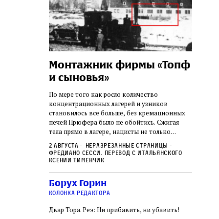
а:
Монтажник фирмы «Топф
Лягу
шая
и сыновья»
сара
го ишува
вши 
По мере того как росло количество
концентрационных лагерей и узников
о начала
Стивен 
становилось все больше, без кремационных
дку по святым
начиная
печей Прюфера было не обойтись. Cжигая
ил, в
истории
тела прямо в лагере, нацисты не только
и Западную
воображ
оставались верны своему архаичному культу
ствовал
художес
2 августа
Неразрезанные страницы
смерти, но и скрывали от населения соседних
знательно
Фредиано Сесси. Перевод с итальянского
переосм
нем
Александр
2 авгус
городов, сколько узников погибало каждый
Ксении Тименчик
в Тиша бе‑Ав,
политиче
Халперн
день в этих жутких местах
я большое
которые
Силако
 города и тем
Борух Горин
фараон
ность
колонка редактора
Двар Тора. Реэ: Ни прибавить, ни убавить!