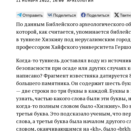
11 ноября 2022, 16:00
Археология
Отправить
Поделиться
Поделиться
Твитн
По данным Библейского археологического об
которой, как считается, упоминается библей
Может ли человек,
Пла
в туннеле Хизкияу под иерусалимским горо
сведущий в естественных
профессором Хайфского университета Гершон
Продв
науках, серьезно
усили
Когда-то туннель доставлял воду из источни
относиться к каббале?
ли де
досто
безопасности при осаде или других случаях к
часть
Повышенный интерес Дельмедиго к каббале,
написано? Фрагмент известняка датируется 8 
сформ
наряду с его попытками провести параллели
30 и
большего памятника. Он содержит шесть бу
еврей
между еврейской мистикой, неоплатонизмом
Хавин
благо
и атомизмом, следует воспринимать в
— две строки по три буквы в каждой. Буквы в
Бунде
контексте его сомнений относительно
узнать, частью какого слова были эти буквы, 
достоверности схоластической метафизики и
31 июля
Библиотека, кабинет историка
когда-то полным словом было «Хизкияу». Во в
готовности искать и анализировать
Давид Б. Рудерман
альтернативные философские точки зрения
третья буква. Это подсказало ученым, что п
слова, а третья буква была началом другого 
словом, оканчивающимся на «kh», было «brkh» 