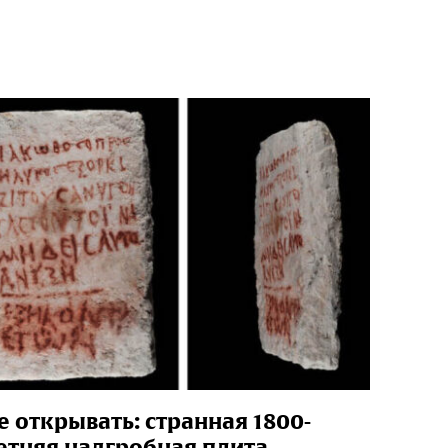
е открывать: странная 1800-
етняя надгробная плита