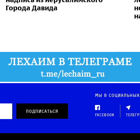
Города Давида
н
н
Мы в социальных
Facebook
Телег