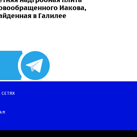
овообращенного Иакова,
айденная в Галилее
 сетях
рам