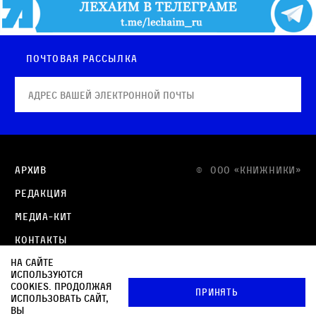
Почтовая рассылка
Архив
© OOO «КНИЖНИКИ»
Редакция
Медиа-кит
Контакты
На сайте
Политика в отношении обработки персональных
используются
данных
cookies. Продолжая
Принять
использовать сайт,
Политика обработки файлов cookie
вы