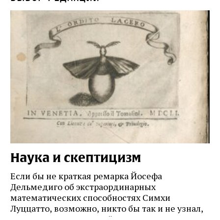
Наука и скептицизм
П
и
Если бы не краткая ремарка Йосефа
е
Дельмедиго об экстраординарных
математических способностях Симхи
Пр
Луццатто, возможно, никто бы так и не узнал,
по
что этот эрудированный и несколько