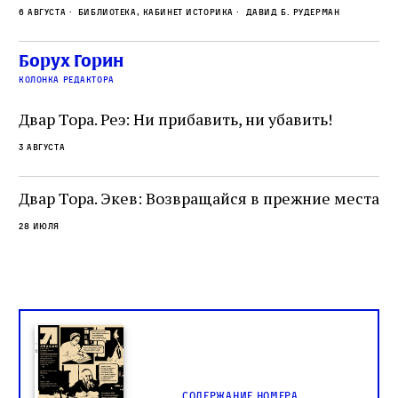
ме
6 августа
Библиотека, кабинет историка
Давид Б. Рудерман
сварливый венецианский талмудист имел
ча
какое‑то отношение к научной деятельности.
ст
 и
На протяжении почти шестидесяти лет,
Борух Горин
5 а
не
к
вплоть до своей кончины, Луццатто был
колонка редактора
от
и
одним из раввинов Венеции
чт
Двар Тора. Реэ: Ни прибавить, ни убавить!
ко
са
3 августа
ие
о
Двар Тора. Экев: Возвращайся в прежние места
28 июля
Содержание номера