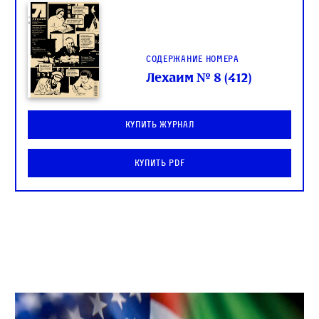
Содержание номера
Лехаим № 8 (412)
Купить журнал
Купить PDF