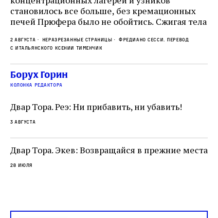
Ст
становилось все больше, без кремационных
на
печей Прюфера было не обойтись. Cжигая тела
ис
прямо в лагере, нацисты не только оставались
во
2 августа
Неразрезанные страницы
Фредиано Сесси. Перевод
верны своему архаичному культу смерти, но и
ху
с итальянского Ксении Тименчик
скрывали от населения соседних городов,
2 а
пе
сколько узников погибало каждый день в этих
с а
по
Борух Горин
жутких местах
ко
колонка редактора
фа
Двар Тора. Реэ: Ни прибавить, ни убавить!
3 августа
Двар Тора. Экев: Возвращайся в прежние места
28 июля