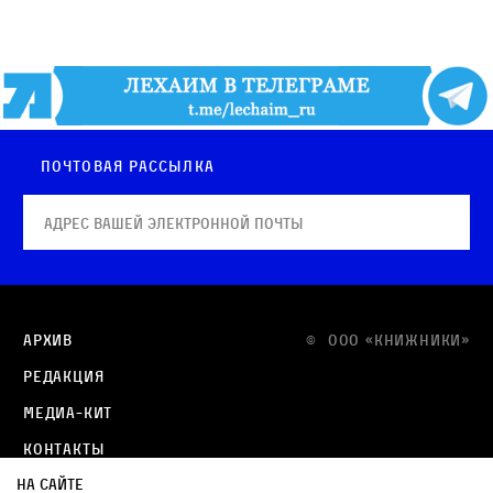
Почтовая рассылка
Архив
© OOO «КНИЖНИКИ»
Редакция
Медиа-кит
Контакты
На сайте
Политика в отношении обработки персональных