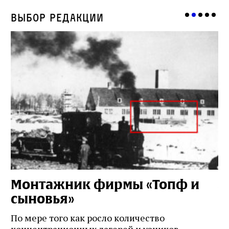
Выбор редакции
Монтажник фирмы «Топф и
Л
сыновья»
с
о
По мере того как росло количество
концентрационных лагерей и узников