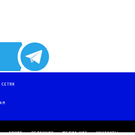
 сетях
рам
Архив
Редакция
Медиа-кит
Контакты