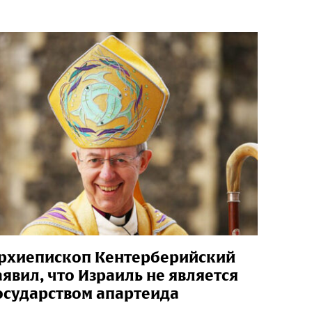
рхиепископ Кентерберийский
аявил, что Израиль не является
осударством апартеида