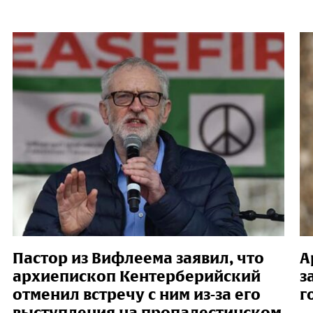
Пастор из Вифлеема заявил, что
А
архиепископ Кентерберийский
з
отменил встречу с ним из-за его
г
выступления на пропалестинском