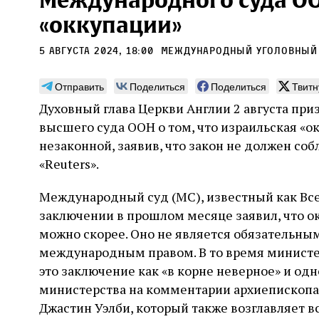
Международного суда ОО
«оккупации»
5 августа 2024, 18:00
Международный уголовный
Отправить
Поделиться
Поделиться
Твитн
Монтажник фирмы «Топф
Ляг
Духовный глава Церкви Англии 2 августа при
и сыновья»
сар
высшего суда ООН о том, что израильская «о
вши
По мере того как росло количество
незаконной, заявив, что закон не должен со
концентрационных лагерей и узников
Стиве
«Reuters».
становилось все больше, без кремационных
начин
печей Прюфера было не обойтись. Cжигая
истор
тела прямо в лагере, нацисты не только
Международный суд (МС), известный как Вс
вообр
оставались верны своему архаичному культу
худож
заключении в прошлом месяце заявил, что о
2 августа
Неразрезанные страницы
смерти, но и скрывали от населения соседних
Фредиано Сесси. Перевод с итальянского
перео
можно скорее. Оно не является обязательным,
2 авг
городов, сколько узников погибало каждый
Ксении Тименчик
полити
Халпе
день в этих жутких местах
международным правом. В то время министе
котор
Силак
фарао
это заключение как «в корне неверное» и о
министерства на комментарии архиепископа
Джастин Уэлби, который также возглавляет 