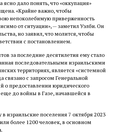
слово в переводе Библии
 ясно дало понять, что «оккупация»
щена. «Крайне важно, чтобы
свою непоколебимую приверженность
симо от ситуации», — заметил Уэлби. Он
ьства, но заявил, что молится, чтобы
ветствии с постановлением.
итов за последние десятилетия ему стало
язанная последовательными израильскими
нских территориях, является «системной
а связано с запросом Генеральной
й о предоставлении юридического
 еще до войны в Газе, начавшейся в
 в израильские поселения 7 октября 2023
или более 1200 человек, в основном
.