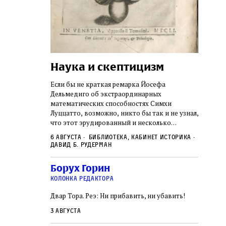
Наука и скептицизм
Погр
неде
не не
Если бы не краткая ремарка Йосефа
судь
ключом ко всей
Дельмедиго об экстраординарных
Иеронима
математических способностях Симхи
Примерн
ся иврит,
Луццатто, возможно, никто бы так и не узнал,
погромо
ый смысл и
что этот эрудированный и несколько
местам Э
ическая
сварливый венецианский талмудист имел
6 августа
Библиотека, кабинет историка
частнос
одчик,
какое‑то отношение к научной деятельности.
Давид Б. Рудерман
стену. 
исправления, и
На протяжении почти шестидесяти лет, вплоть
необыча
правление как
до своей кончины, Луццатто был одним
5 авгус
Борух Горин
отказалс
а. Перед нами
из раввинов Венеции
Ицкови
чтобы н
колонка редактора
одчиков,
количес
ами человек,
Двар Тора. Реэ: Ни прибавить, ни убавить!
самым н
ало возмущение
 многовекового
3 августа
ит последнее