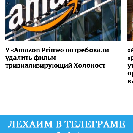
У «Amazon Prime» потребовали
«
удалить фильм
«
тривиализирующий Холокост
у
о
к