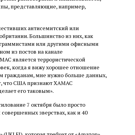
ппы, представляющие, например,
зместивших антисемитский или
обритании. Большинство из них, как
рограммистами или другими офисными
ном из постов на канале
МАС является террористической
овек, когда я вижу хорошее отношение
м гражданам, мне нужно больше данных,
, что США признают ХАМАС
делает его таковым».
силование 7 октября было просто
 совершенных зверствах, как и 40
 (UKLFI), которая требует от «Amazon»