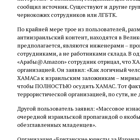
сообщил источник. Существуют и другие гру
чернокожих сотрудников или ЛГБТК.
По крайней мере трое из пользователей, ра
антиизраильский контент, находятся в Велик
предполагается, являются инженерами – п
сотрудниками, а не работниками склада. В од
«Арабы@Amazon» сотрудник отрицал, что ХА
организацией. Он заявил: «Как логичный чел
ХАМАСа к израильским заложникам – мирны
чтобы ПОЛНОСТЬЮ осудить ХАМАС. Тот факт
террористической организацией, по сути, не 
Другой пользователь заявил: «Массовое изна
очередной израильской пропагандой о якобы
обезглавленных младенцев».
Организация «Британские юристы за Израиль»