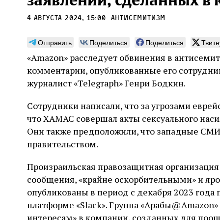
заявлений, сделанных в
4 августа 2024, 15:00
антисемитизм
Отправить
Поделиться
Поделиться
Твитн
«Amazon» расследует обвинения в антисемит
Лягушки, да вдобавок
Мож
комментарии, опубликованные его сотрудни
саранча, да вдобавок
све
журналист «Telegraph» Генри Бодкин.
вши — ой‑ой‑ой!
нау
отн
Сотрудники написали, что за угрозами еврей
Стивен Вейцман рассказывает о том, как
что ХАМАС совершал акты сексуального насил
начиная с древности и вплоть до недавней
Повыш
истории Голливуда люди истолковывали,
Они также предположили, что западные СМИ
наряд
воображали в подробностях, изображали в
между
правительством.
художественных произведениях,
и ато
переосмысляли и подгоняли под свои
конте
2 августа
Книжный разговор
Стюарт
политические цели череду Б‑жьих кар,
Произраильская правозащитная организация з
Халперн. Перевод с английского Светланы
досто
31 ию
которые обрушились на Египет под властью
Силаковой
готов
сообщения, «крайне оскорбительными» и яро
Давид
фараона
альте
опубликованы в период с декабря 2023 года 
платформе «Slack». Группа «Арабы@Amazon» 
интересам» в компании, созданных для поощ