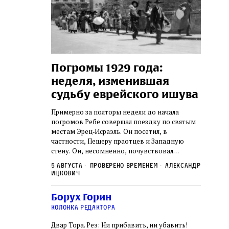
изм
Погромы 1929 года:
Мон
неделя, изменившая
и сы
осефа
судьбу еврейского ишува
рных
По мере 
х Симхи
концент
Примерно за полторы недели до начала
так и не узнал,
станови
погромов Ребе совершал поездку по святым
сколько
печей П
местам Эрец‑Исраэль. Он посетил, в
удист имел
тела пря
нет историка
частности, Пещеру праотцев и Западную
 деятельности.
оставал
стену. Он, несомненно, почувствовал
2 авгус
яти лет, вплоть
смерти, 
необычайное напряжение и сознательно
Фредиан
был одним
5 августа
Проверено временем
Александр
городов
Ксении 
отказался приходить к Стене в Тиша бе‑Ав,
Ицкович
день в э
чтобы не собирать вокруг себя большое
количество хасидов и жителей города и тем
Борух Горин
самым не усиливать напряжённость
колонка редактора
Двар Тора. Реэ: Ни прибавить, ни убавить!