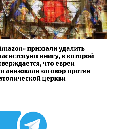
Amazon» призвали удалить
расистскую» книгу, в которой
тверждается, что евреи
рганизовали заговор против
атолической церкви