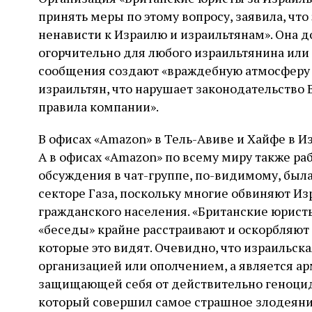
принять меры по этому вопросу, заявила, чт
ненависти к Израилю и израильтянам». Она д
огорчительно для любого израильтянина или 
сообщения создают «враждебную атмосферу 
израильтян, что нарушает законодательство 
правила компании».
В офисах «Amazon» в Тель-Авиве и Хайфе в И
А в офисах «Amazon» по всему миру также ра
обсуждения в чат-группе, по-видимому, был
секторе Газа, поскольку многие обвиняют И
гражданского населения. «Британские юристы
«беседы» крайне расстраивают и оскорбляют 
которые это видят. Очевидно, что израильск
организацией или ополчением, а является ар
защищающей себя от действительно геноцид
который совершил самое страшное злодеяни