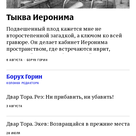
Тыква Иеронима
Н
Подвешенный плод кажется мне не
Ес
второстепенной загадкой, а ключом ко всей
Де
гравюре. Он делает кабинет Иеронима
ма
т
пространством, где встречаются иврит,
Лу
греческий и латынь; буквальный смысл и
чт
6 августа
Борух Горин
6 а
церковная традиция; филологическая
св
точность и понятность; переводчик,
ка
убеждённый в необходимости исправления, и
На
Борух Горин
ти:
читатель, воспринимающий исправление как
вп
е
колонка редактора
разрушение священного текста. Перед нами
од
и
не просто покровитель переводчиков,
Двар Тора. Реэ: Ни прибавить, ни убавить!
окружённый книгами. Перед нами человек,
3 августа
одно решение которого вызвало возмущение
целой общины и стало частью многовекового
спора о том, кому принадлежит последнее
Двар Тора. Экев: Возвращайся в прежние места
слово в переводе Библии
28 июля