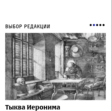
Выбор редакции
Тыква Иеронима
Н