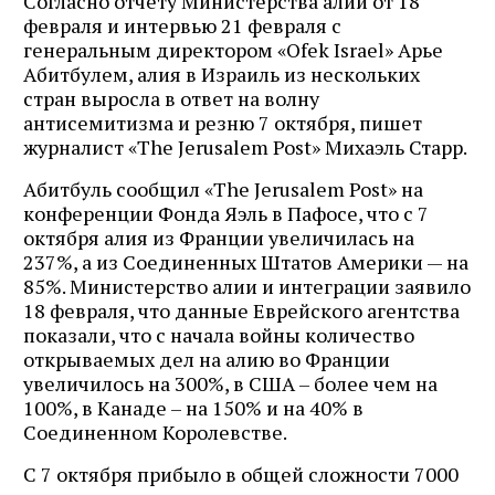
Согласно отчету Министерства алии от 18
февраля и интервью 21 февраля с
генеральным директором «Ofek Israel» Арье
Абитбулем, алия в Израиль из нескольких
стран выросла в ответ на волну
антисемитизма и резню 7 октября, пишет
журналист «The Jerusalem Post» Михаэль Старр.
Абитбуль сообщил «The Jerusalem Post» на
конференции Фонда Яэль в Пафосе, что с 7
октября алия из Франции увеличилась на
237%, а из Соединенных Штатов Америки — на
85%. Министерство алии и интеграции заявило
18 февраля, что данные Еврейского агентства
показали, что с начала войны количество
открываемых дел на алию во Франции
увеличилось на 300%, в США – более чем на
100%, в Канаде – на 150% и на 40% в
Соединенном Королевстве.
С 7 октября прибыло в общей сложности 7000