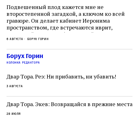
Подвешенный плод кажется мне не
Ес
второстепенной загадкой, а ключом ко всей
Де
гравюре. Он делает кабинет Иеронима
ма
т
пространством, где встречаются иврит,
Лу
греческий и латынь; буквальный смысл и
чт
6 августа
Борух Горин
6 а
церковная традиция; филологическая
св
точность и понятность; переводчик,
ка
убеждённый в необходимости исправления, и
На
Борух Горин
ти:
читатель, воспринимающий исправление как
вп
е
колонка редактора
разрушение священного текста. Перед нами
од
и
не просто покровитель переводчиков,
Двар Тора. Реэ: Ни прибавить, ни убавить!
окружённый книгами. Перед нами человек,
3 августа
одно решение которого вызвало возмущение
целой общины и стало частью многовекового
спора о том, кому принадлежит последнее
Двар Тора. Экев: Возвращайся в прежние места
слово в переводе Библии
28 июля