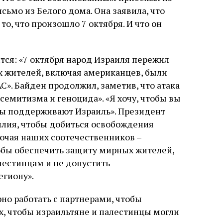
слово в переводе Библии
сьмо из Белого дома. Она заявила, что
то, что произошло 7 октября. И что он
тся: «7 октября народ Израиля пережил
х жителей, включая американцев, были
». Байден продолжил, заметив, что атака
емитизма и геноцида». «Я хочу, чтобы вы
ты поддерживают Израиль». Президент
силия, чтобы добиться освобождения
чая наших соотечественников –
тобы обеспечить защиту мирных жителей,
естинцам и не допустить
егиону».
рно работать с партнерами, чтобы
х, чтобы израильтяне и палестинцы могли