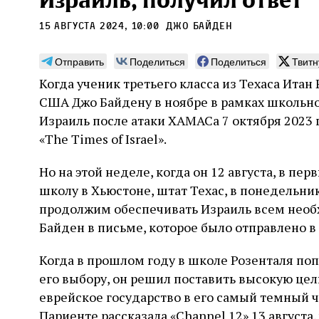
Израиль, получил ответ
15 августа 2024, 10:00
Джо Байден
Отправить
Поделиться
Поделиться
Твитн
Когда ученик третьего класса из Техаса Ита
Монтажник фирмы «Топф
Ляг
США Джо Байдену в ноябре в рамках школьно
и сыновья»
сар
Израиль после атаки ХАМАСа 7 октября 2023 
вши
«The Times of Israel».
По мере того как росло количество
концентрационных лагерей и узников
Стиве
становилось все больше, без кремационных
Но на этой неделе, когда он 12 августа, в пе
начин
печей Прюфера было не обойтись. Cжигая
истор
школу в Хьюстоне, штат Техас, в понедельник
тела прямо в лагере, нацисты не только
вообр
оставались верны своему архаичному культу
продолжим обеспечивать Израиль всем необ
худож
2 августа
Неразрезанные страницы
смерти, но и скрывали от населения соседних
Фредиано Сесси. Перевод с итальянского
перео
Байден в письме, которое было отправлено в
2 авг
городов, сколько узников погибало каждый
Ксении Тименчик
полити
Халпе
день в этих жутких местах
котор
Силак
Когда в прошлом году в школе Розенталя по
фарао
его выбору, он решил поставить высокую це
еврейское государство в его самый темный ча
Париенте рассказала «Channel 12» 13 августа