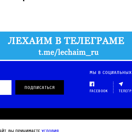
Мы в социальных
Facebook
Телег
 данных
айт, вы принимаете
условия