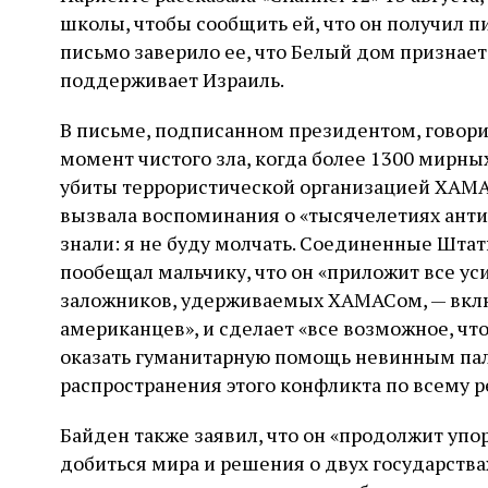
школы, чтобы сообщить ей, что он получил пи
письмо заверило ее, что Белый дом признает 
поддерживает Израиль.
В письме, подписанном президентом, говори
момент чистого зла, когда более 1300 мирны
убиты террористической организацией ХАМАС
вызвала воспоминания о «тысячелетиях антис
знали: я не буду молчать. Соединенные Шта
пообещал мальчику, что он «приложит все у
заложников, удерживаемых ХАМАСом, — вклю
американцев», и сделает «все возможное, ч
оказать гуманитарную помощь невинным пал
распространения этого конфликта по всему р
Байден также заявил, что он «продолжит упо
добиться мира и решения о двух государства