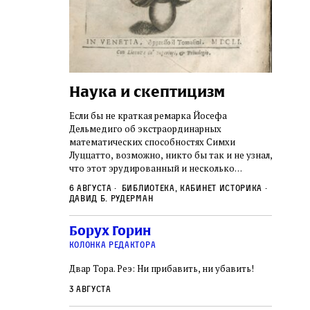
Наука и скептицизм
Погр
неде
не не
Если бы не краткая ремарка Йосефа
судь
ключом ко всей
Дельмедиго об экстраординарных
Иеронима
математических способностях Симхи
Примерн
ся иврит,
Луццатто, возможно, никто бы так и не узнал,
погромо
ый смысл и
что этот эрудированный и несколько
местам Э
ическая
сварливый венецианский талмудист имел
6 августа
Библиотека, кабинет историка
частнос
одчик,
какое‑то отношение к научной деятельности.
Давид Б. Рудерман
стену. 
исправления, и
На протяжении почти шестидесяти лет, вплоть
необыча
правление как
до своей кончины, Луццатто был одним
5 авгус
Борух Горин
отказалс
а. Перед нами
из раввинов Венеции
Ицкови
чтобы н
колонка редактора
одчиков,
количес
ами человек,
Двар Тора. Реэ: Ни прибавить, ни убавить!
самым н
ало возмущение
 многовекового
3 августа
ит последнее