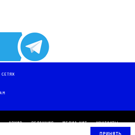
 сетях
рам
Архив
Редакция
Медиа-кит
Контакты
Принять