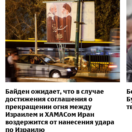
Байден ожидает, что в случае
Б
достижения соглашения о
Б
прекращении огня между
т
Израилем и ХАМАСом Иран
воздержится от нанесения удара
по Израилю