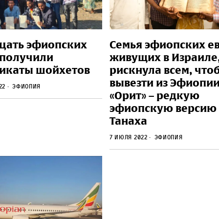
цать эфиопских
Семья эфиопских ев
 получили
живущих в Израиле
икаты шойхетов
рискнула всем, что
вывезти из Эфиопи
022
Эфиопия
«Орит» – редкую
эфиопскую версию
Танаха
7 июля 2022
Эфиопия