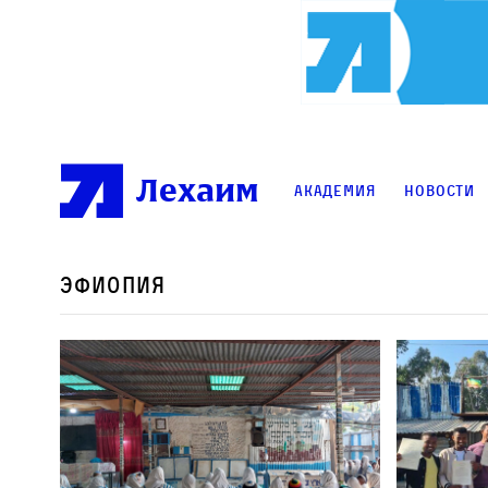
Лехаим
Академия
Новости
Эфиопия