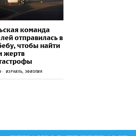
ьская команда
елей отправилась в
бебу, чтобы найти
и жертв
тастрофы
19
Израиль, Эфиопия