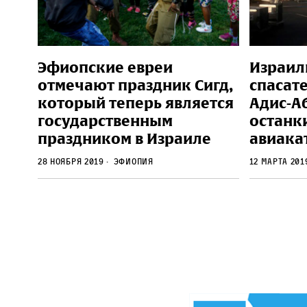
Эфиопские евреи
Израил
отмечают праздник Сигд,
спасат
который теперь является
Адис-А
государственным
останк
праздником в Израиле
авиака
28 ноября 2019
Эфиопия
12 марта 20