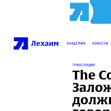
Лехаим
Академия
Новости
Трансляция
The C
Залож
должн