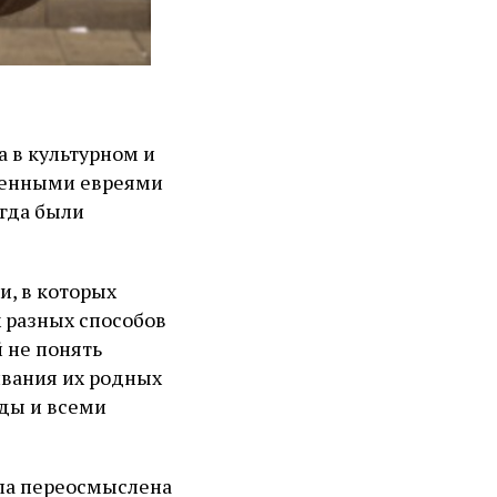
а в культурном и
ененными евреями
егда были
, в которых
х разных способов
й не понять
ивания их родных
еды и всеми
ыла переосмыслена