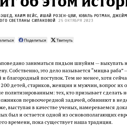
ит об этом истор
-Эшед
,
Хаим Вейс
,
Ишай Розен-Цви
,
Юваль Ротман
,
Джейм
кого
Светланы Силаковой
25 октября 2023
елиться
Поделиться
Твитнуть
аповедано заниматься пидьон швуйим — выкупать 
ну. Собственно, это дело называется “мицва раба”
и благородный поступок. Тем не менее, хотя сейчас
 200 детей, стариков, женщин и мужчин, вопрос их
ле политизированным: тех, кто призывает сделать
ожников первоочередной задачей, обвиняют в нед
е, выступая в качестве ученых, намереваемся дока
ых был и остается одной из основополагающих евр
его времени, пока существует наша традиция.