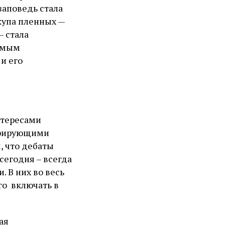
заповедь стала
купа пленных —
— стала
емым
и его
нтересами
курирующими
, что дебаты
 сегодня – всегда
 В них во весь
го включать в
ая