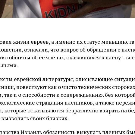
овия жизни евреев, а именно их статус меньшинств
ошении, означали, что вопрос об обращении с пл
тво общины об ее членах, оказавшихся в плену – вс
льными.
ксты еврейской литературы, описывающие ситуации
ники, повествуют как о чисто технических сторона
 так и о способности к сопереживанию, без которо
хологические страдания пленников, а также переж
н, которые отказываются безразлично взирать на б
 вызволить своих близких.
дарства Израиль обязанность выкупать пленных б