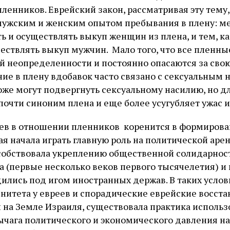
ленников. Еврейский закон, рассматривая эту тему
ужским и женским опытом пребывания в плену: ме
 и осуществлять выкуп женщин из плена, и тем, к
ествлять выкуп мужчин. Мало того, что все пленны
й неопределенности и постоянно опасаются за свою
е в плену вдобавок часто связано с сексуальным н
оже могут подвергнуть сексуальному насилию, но д
почти синоним плена и еще более усугубляет ужас 
ев в отношении пленников коренится в формирова
ая начала играть главную роль на политической аре
собствовала укреплению общественной солидарност
 (первые несколько веков первого тысячелетия) и
ились под игом иностранных держав. В таких услови
енитета у евреев и спорадические еврейские восста
на Земле Израиля, существовала практика использ
ычага политического и экономического давления на 