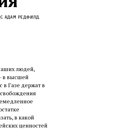
ия
с Адам Редфилд
.
наших людей,
 — в высшей
 в Газе держат в
 освобождения
 немедленное
остатке
зать, в какой
ейских ценностей