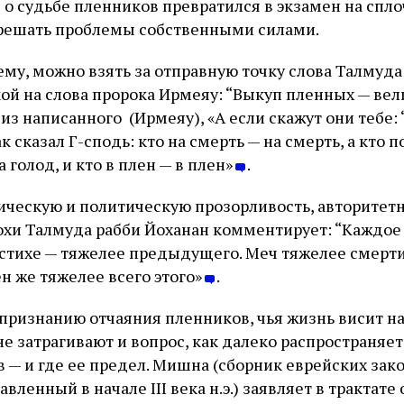
с о судьбе пленников превратился в экзамен на сп
ь решать проблемы собственными силами.
му, можно взять за отправную точку слова Талмуда 
лкой на слова пророка Ирмеяу: “Выкуп пленных — ве
 из написанного (Ирмеяу), «А если скажут они тебе: 
к сказал Г-сподь: кто на смерть — на смерть, а кто 
а голод, и кто в плен — в плен»
.
ическую и политическую прозорливость, авторитет
охи Талмуда рабби Йоханан комментирует: “Каждо
м стихе — тяжелее предыдущего. Меч тяжелее смерт
н же тяжелее всего этого»
.
 признанию отчаяния пленников, чья жизнь висит на
е затрагивают и вопрос, как далеко распространяет
 — и где ее предел. Мишна (сборник еврейских зак
авленный в начале III века н.э.) заявляет в трактат