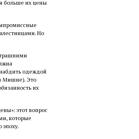
ая больше их цены
компромиссные
алестинцами. Но
втрашними
олжна
снабдить одеждой
в Мишне). Это
обязанность их
ены»: этот вопрос
ми, которые
ю эпоху.