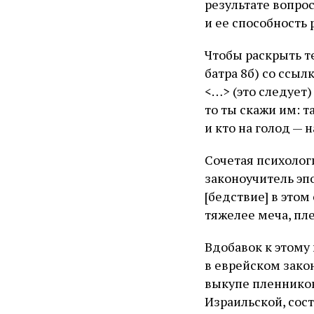
результате вопро
и ее способност
Чтобы раскрыть те
батра 8б) со ссы
<…> (это следует)
то ты скажи им: та
и кто на голод — н
Сочетая психолог
законоучитель эп
[бедствие] в это
тяжелее меча, пле
Вдобавок к этому
в еврейском закон
выкупе пленников
Израильской, сост