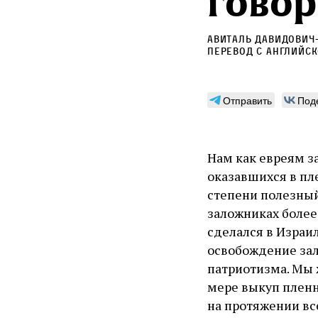
говор
Авиталь Давидович
Перевод с английс
Отправить
Под
Нам как евреям з
оказавшихся в пле
степени полезный 
заложниках более
сделался в Израи
освобождение зал
патриотизма. Мы ж
мере выкуп пленн
на протяжении вс