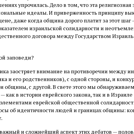
ениях упрочилась. Дело в том, что эта религиозная 
иональные идеалы. И приверженность принципу вы
ене, даже когда община дорого платит за этот шаг 
казателем израильской солидарности и неотъемл
ственного договора между Государством Израиль 
той заповеди?
ика заостряет внимание на противоречии между и
ка и его родственников), с одной стороны, и кон
и общины, с другой. В свете этого мы обнаруживаем
— как в истории еврейского закона, так и в Израиле
лементами еврейской общественной солидарности.
росы об идентичности людей и границах общины: ко
т.
важный и сложнейший аспект этих дебатов — полов