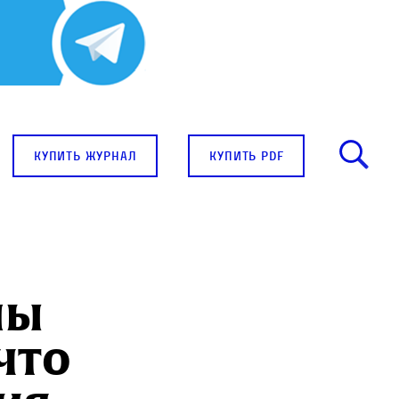
купить журнал
купить pdf
мы
что