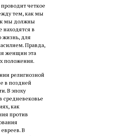
, проводит четкое
жду тем, как мы
ак мы должны
е находятся в
 жизнь, для
асилием. Правда,
ля женщин эта
их положения.
нии религиозной
не в поздней
и. В эпоху
 в средневековье
ях, как
ния против
ования
евреев. В