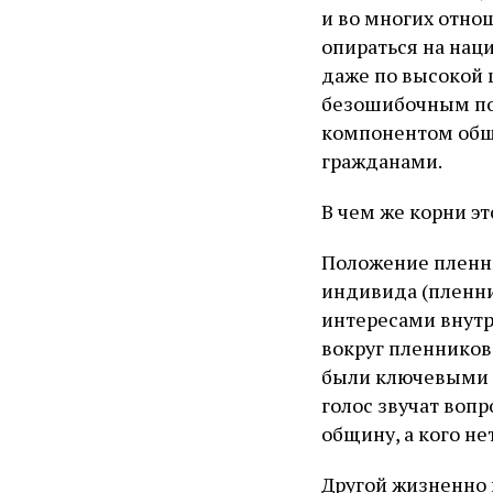
и во многих отнош
опираться на нац
даже по высокой ц
безошибочным по
компонентом обще
гражданами.
В чем же корни э
Положение пленн
индивида (пленни
интересами внутр
вокруг пленников 
были ключевыми э
голос звучат воп
общину, а кого не
Другой жизненно 