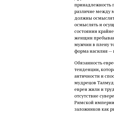
принадлежность п
различие между м
должны осмыслять
осмыслять и осущ
состоянии крайне
женщин пребывани
мужчин в плену т
форма насилия — 
Обязанность евре
тенденции, котор
античности и спо
мудрецов Талмуда
евреи жили и труд
отсутствие сувер
Римской империи 
заложников как р