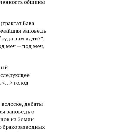
лоченность общины
(трактат Бава
личайшая заповедь
“куда нам идти?”,
под меч — под меч,
ный
е следующее
и <…> голод
 волоске, дебаты
ся заповедь о
онов из Земли
е о бракоразводных