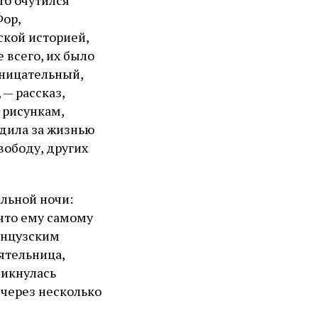
Фор,
кой историей,
 всего, их было
оницательный,
 — рассказ,
 рисункам,
дила за жизнью
вободу, других
льной ночи:
 что ему самому
анцузским
ятельница,
ликнулась
 через несколько