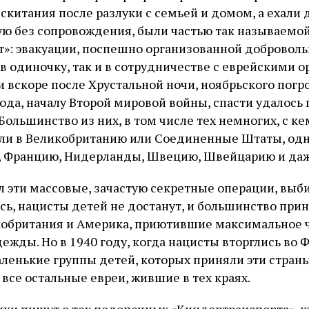
скитания после разлуки с семьей и домом, а ехали д
ую без сопровождения, были частью так называемо
»: эвакуации, поспешно организованной доброволь
в одиночку, так и в сотрудничестве с еврейскими 
 вскоре после Хрустальной ночи, ноябрьского погро
ода, началу Второй мировой войны, спасти удалось 
Большинство из них, в том числе тех немногих, с к
зли в Великобританию или Соединенные Штаты, од
, Францию, Нидерланды, Швецию, Швейцарию и даж
л эти массовые, зачастую секретные операции, выби
ось, нацисты детей не достанут, и большинство при
кобритания и Америка, приютившие максимальное ч
дежды. Но в 1940 году, когда нацисты вторглись во
ленькие группы детей, которых приняли эти страны
и все остальные евреи, жившие в тех краях.
ики пишут о тех подопечных «Киндертранспорта», к