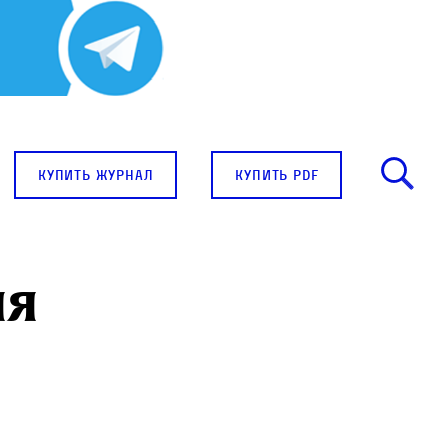
купить журнал
купить pdf
ия