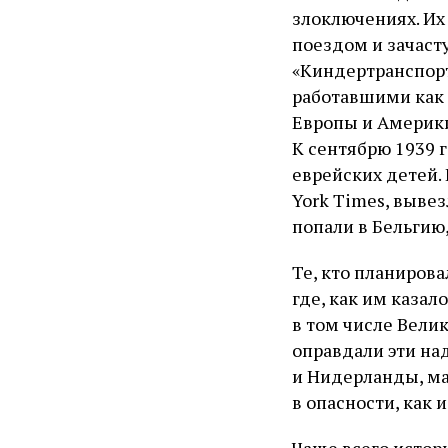
злоключениях. Их 
поездом и зачаст
«Киндертранспорт
работавшими как 
Европы и Америки
К сентябрю 1939 г
еврейских детей. 
York Times, выве
попали в Бельгию
Те, кто планирова
где, как им казал
в том числе Вели
оправдали эти на
и Нидерланды, ма
в опасности, как 
Чаще всего истор