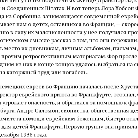
 и Соединенных Штатах. И вот теперь Лора Хобсон 
а из Сорбонны, занимающаяся современной еврейс
вает нам о детях, оставшихся во Франции, — скорее
енно в силу их малочисленности у нее получился пр
огическом смысле рассказ о том, что они пережили,
ь место их дневникам, личным альбомам, письмам,
 прочим ретроспективным материалам. Фор просле
дним из них в конце концов удалось выбраться на с
на каторжный труд или погибель.
немецких евреев во Францию началась после Хруста
ректор еврейского приюта во Франкфурте, осознал,
 угрожает опасность, и обратился за помощью к фр
сбурга. Андре Саломон, сионистка, общественная де
комитета помощи еврейским беженцам, быстро отк
 для детей Франкфурта. Первую группу она приняла
декабря 1938 года.