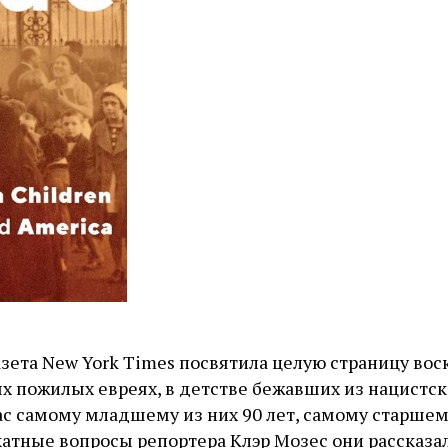
азета New York Times посвятила целую страницу вос
ых пожилых евреях, в детстве бежавших из нацистс
ас самому младшему из них 90 лет, самому старшему
катные вопросы репортера Клэр Мозес они рассказал