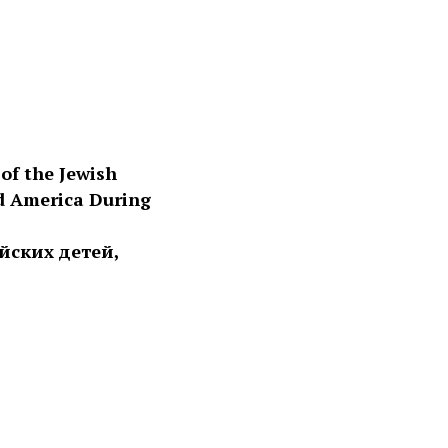
of the Jewish
d America During
ейских детей,