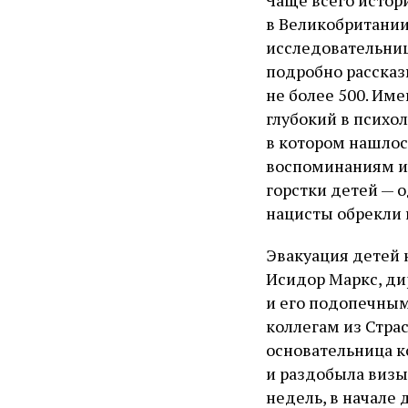
в Великобритании
исследовательниц
подробно рассказы
не более 500. Им
глубокий в психол
в котором нашлос
воспоминаниям и
горстки детей — о
нацисты обрекли 
Эвакуация детей 
Исидор Маркс, ди
и его подопечным
коллегам из Стра
основательница 
и раздобыла визы
недель, в начале 