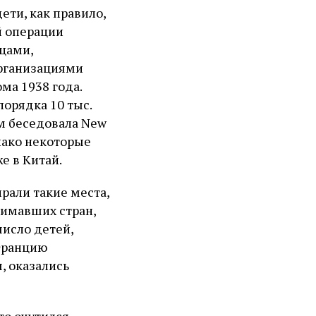
ети, как правило,
й операции
цами,
организациями
ма 1938 года.
порядка 10 тыс.
ем беседовала New
нако некоторые
е в Китай.
рали такие места,
нимавших стран,
исло детей,
 Францию
, оказались
то очутился