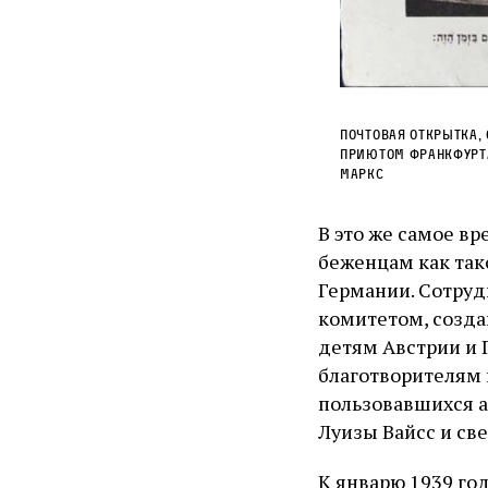
Почтовая открытка,
приютом Франкфурта
Маркс
В это же самое в
беженцам как так
Германии. Сотруд
комитетом, созд
детям Австрии и 
благотворителям 
пользовавшихся а
Луизы Вайсс и св
К январю 1939 го