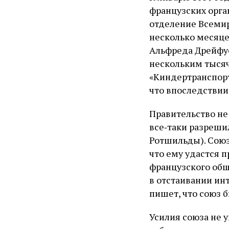
французских орга
отделение Всемир
несколько месяце
Альфреда Дрейфус
нескольким тысяч
«Киндертранспорт
что впоследствии
Правительство не 
все‑таки разреши
Ротшильды). Союз
что ему удастся 
французского общ
в отстаивании инт
пишет, что союз 
Усилия союза не 