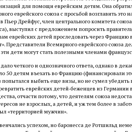
низаций для помощи еврейским детям. Она обратил
ного еврейского союза с просьбой возглавить это н
в Пьер Дрейфус, член центрального комитета союза
а), выступил с предложением попросить правитель
ам еврейских детей проследовать через Францию 
». Представители Всемирного еврейского союза дел
 эти дети могут стать полезными членами французс
дало четкого и однозначного ответа, однако в дека
ло 50 детям въехать во Францию (финансировали эт
 попытался выбить еще визы, но не сумел убедить 
превратить еврейских детей‑беженцев из Германии 
ества, отчасти потому, что деятелям союза недост
ересов не взрослых, а детей, и уж тем более в забот
был «территорией мужчин».
увенчались успехом, но баронесса де Ротшильд нем