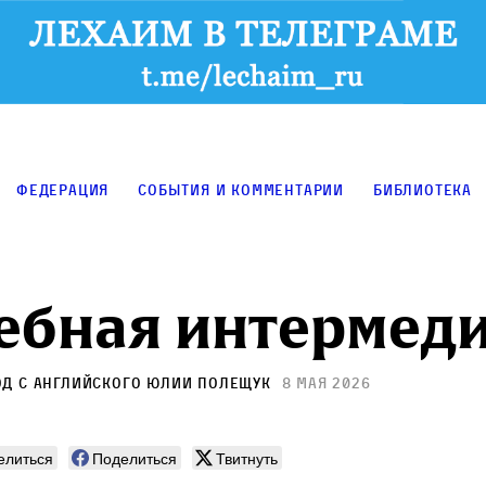
Федерация
События и комментарии
Библиотека
ебная интермед
од с английского
Юлии Полещук
8 мая 2026
елиться
Поделиться
Твитнуть