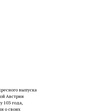
кресного выпуска
кой Австрии
 103 года,
и о своих