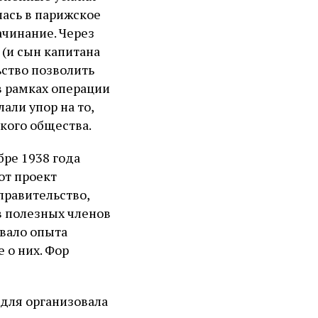
ась в парижское
ачинание. Через
 (и сын капитана
ство позволить
в рамках операции
али упор на то,
кого общества.
бре 1938 года
от проект
правительство,
в полезных членов
авало опыта
е о них. Фор
едля организовала