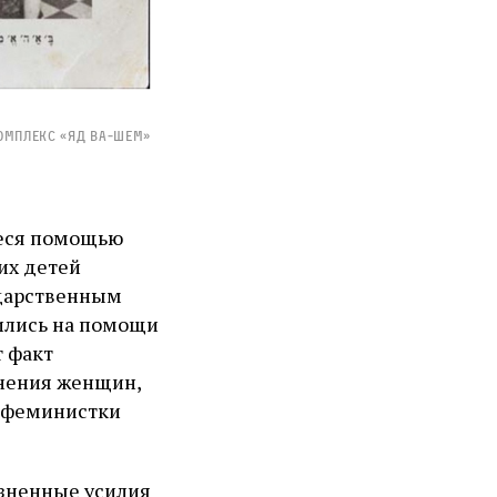
омплекс «Яд ва‑Шем»
иеся помощью
их детей
ударственным
ились на помощи
т факт
снения женщин,
и феминистки
озненные усилия