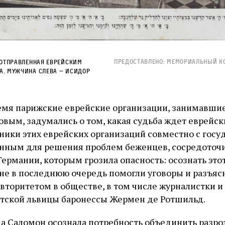
Предоставлено: Мемориальный к
 отправленная еврейским
. Мужчина слева — Исидор
ремя парижские еврейские организации, занимавш
овым, задумались о том, какая судьба ждет еврейск
ники этих еврейских организаций совместно с гос
анным для решения проблем беженцев, сосредоточ
Германии, которым грозила опасность: осознать это
не в последнюю очередь помогли уговоры и разъя
вторитетом в обществе, в том числе журналистки 
етской львицы баронессы Жермен де Ротшильд.
да Саломон осознала потребность объединить разр