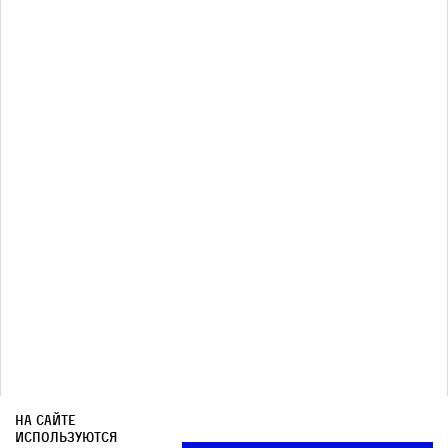
английских историков и, возможно,
лучшим теоретиком права. У Англии не
было своего Маймонида, у нее не было
Раши; зато у нее был Селден.
Почтовая рассылка
На сайте
используются