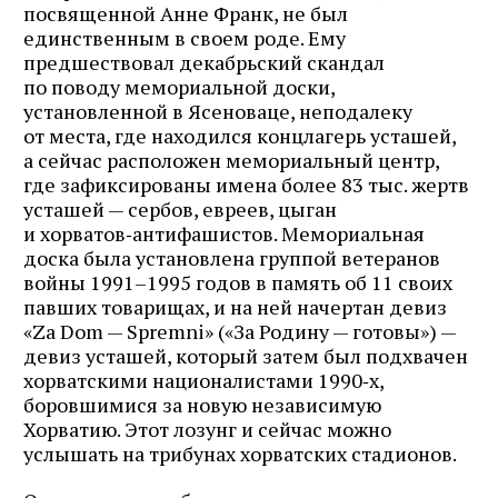
посвященной Анне Франк, не был
единственным в своем роде. Ему
предшествовал декабрьский скандал
по поводу мемориальной доски,
установленной в Ясеноваце, неподалеку
от места, где находился концлагерь усташей,
а сейчас расположен мемориальный центр,
где зафиксированы имена более 83 тыс. жертв
усташей — сербов, евреев, цыган
и хорватов‑антифашистов. Мемориальная
доска была установлена группой ветеранов
войны 1991–1995 годов в память об 11 своих
павших товарищах, и на ней начертан девиз
«Za Dom — Spremni» («За Родину — готовы») —
девиз усташей, который затем был подхвачен
хорватскими националистами 1990‑х,
боровшимися за новую независимую
Хорватию. Этот лозунг и сейчас можно
услышать на трибунах хорватских стадионов.