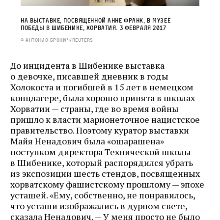
На выставке, посвященной Анне Франк, в Музее
победы в Шибенике, Хорватия. 3 февраля 2017
© Антонио Бронич/REUTERS
До инцидента в Шибенике выставка
о девочке, писавшей дневник в годы
Холокоста и погибшей в 15 лет в немецком
концлагере, была хорошо принята в школах
Хорватии — страны, где во время войны
пришло к власти марионеточное нацистское
правительство. Поэтому куратор выставки
Майя Ненадович была «ошарашена»
поступком директора Технической школы
в Шибенике, который распорядился убрать
из экспозиции шесть стендов, посвященных
хорватскому фашистскому прошлому — эпохе
усташей. «Ему, собственно, не понравилось,
что усташи изображались в дурном свете, —
сказала Ненадович. — У меня просто не было