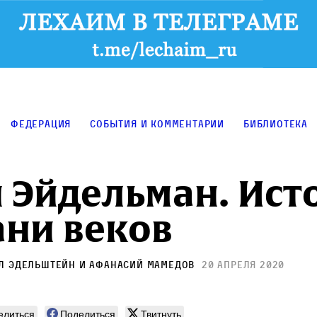
Федерация
События и комментарии
Библиотека
 Эйдельман. Ист
ани веков
л Эдельштейн
и
Афанасий Мамедов
20 апреля 2020
елиться
Поделиться
Твитнуть