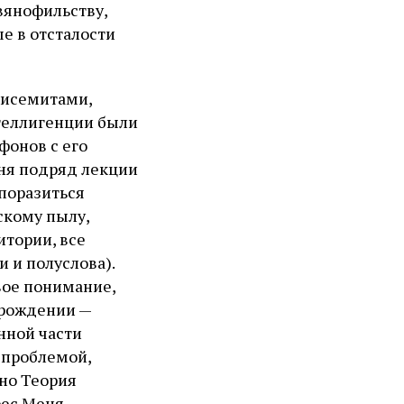
вянофильству,
ые в отсталости
тисемитами,
теллигенции были
фонов с его
дня подряд лекции
 поразиться
скому пылу,
итории, все
 и полуслова).
звое понимание,
ерождении —
нной части
й проблемой,
но Теория
рес Меня