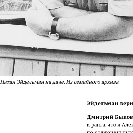
Натан Эйдельман на даче. Из семейного архива
Эйдельман вери
Дмитрий Быко
и ранга, что и Ал
по‑солженицынски