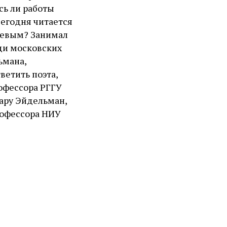
сь ли работы
сегодня читается
ьевым? Занимал
ди московских
ьмана,
ветить поэта,
офессора РГГУ
мару Эйдельман,
рофессора НИУ