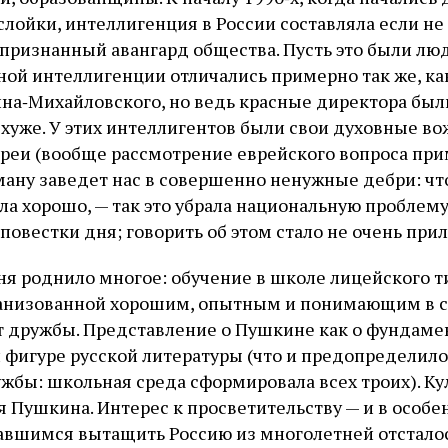
слойки, интеллигенция в России составляла если н
 признанный авангард общества. Пусть это были лю
ой интеллигенции отличались примерно так же, ка
ина‑Михайловского, но ведь красные директора был
 хуже. У этих интеллигентов были свои духовные во
вреи (вообще рассмотрение еврейского вопроса пр
ану заведет нас в совершенно ненужные дебри: что
ла хорошо, — так это убрала национальную проблему
овестки дня; говорить об этом стало не очень прил
я роднило многое: обучение в школе лицейского ти
рганизованной хорошим, опытным и понимающим в 
т дружбы. Представление о Пушкине как о фундаме
 фигуре русской литературы (что и предопределило 
жбы: школьная среда сформировала всех троих). Ку
я Пушкина. Интерес к просветительству — и в особе
авшимся вытащить Россию из многолетней отсталост