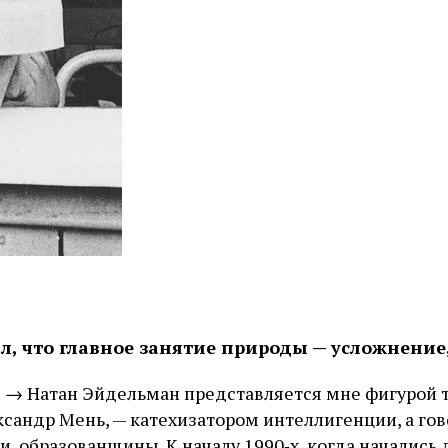
л, что главное занятие природы — усложнение
в
→ Натан Эйдельман представляется мне фигурой т
ександр Мень, — катехизатором интеллигенции, а го
, образованщины. К началу 1990‑х, когда начались