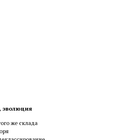
, эволюция
ого же склада
воря
 деклассирование