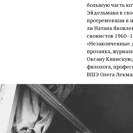
большую часть ко
Эйдельмана в сво
прогремевшая в н
ли Натана Яковле
сионистов 1960–1
«Незаконченные д
прозаика, журнал
Оксану Киянскую,
филолога, профес
ВШЭ Олега Лекма