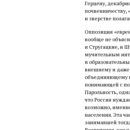
Герцену, декабри
почвенничеству, «
и зверстве полаг
Оппозиция «евреи
вообще не объясн
и Стругацкие, и Ш
мучительным инте
и образовательны
внешнему и даже 
объединяющему их
понимающей с пол
Парольность, одна
что Россия нужда
возможно, именно
населения. Эта ча
занимавшей тогда
Воспитания, как 