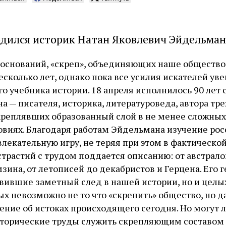
родился историк Натан Яковлевич Эйдельман
оснований, «скреп», объединяющих наше общество
есколько лет, однако пока все усилия искателей ув
о учебника истории. 18 апреля исполнилось 90 лет
 — писателя, историка, литературоведа, автора тре
реплявших образованный слой в не менее сложных
овиях. Благодаря работам Эйдельмана изучение ро
влекательную игру, не теряя при этом в фактическо
страстий с трудом поддается описанию: от австрал
зина, от летописей до декабристов и Герцена. Его 
авившие заметный след в нашей истории, но и целых
х невозможно не то что «скрепить» общество, но д
ение об истоках происходящего сегодня. Но могут л
торические труды служить скрепляющим составом 