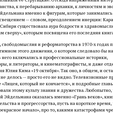
анства, к перебарыванию архаики, к личностям и э
йдельмана именно к фигурам, которые занимались
свещением — словом, преодолением инерции: Кара
в Сибири существовала аура бодрости и здравомысли
м сверху», которым посвящена его последняя книга
, свободомыслия и реформаторства в 1970‑х годах 
гимном этого движения, о котором следовало бы н
 в него включались и профессиональные историки,
оры, и литераторы, и кинематографисты, и даже от
ня Юлия Кима «19 октября». Так оно, в общем, и оста
не делось — просто его не видно. Телевизионные п
 «Лицея, который не кончается», и подробные главы
овали этому культу знания и дружества. Любопытно,
й Эйдельмана оказалась именно «Грань веков», книг
льства и прогрессорства, пусть на короткое время,
екрасное начало», про то, какими катастрофами чр