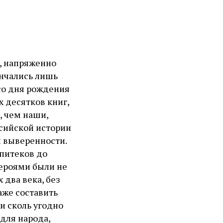
, напряженно
енчались лишь
 со дня рождения
х десятков книг,
, чем наши,
ссийской истории
й выверенности.
опитеков до
героями были не
 два века, без
аже составить
и сколь угодно
для народа,