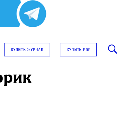
купить журнал
купить pdf
орик