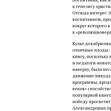
к генезису христи
Отсюда интерес Э
воспитанием, про
вокруг которого 
к «революционера
Культ декабризма
отличные плоды: 
книгу, поскольку
и педагоги‑новат
наверху, была пес
движение никуда 
программы, вроде
веков» способств
популярной книго
победу просветите
Александровых пр