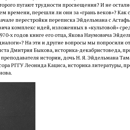
торого пугают трудности просвещения? И не остали
ем времени, перешли ли они за «грань веков»? Как 
ачале перестройки переписка Эйдельмана с Астаф
вича комплекс идей, изложенных в «культовой» сре
970‑х годов книге его отца, Якова Наумовича Эйдел
иалоги»? На эти и другие вопросы мы попросили от
иста Дмитрия Быкова, историка‑декабристоведа, пр
 преподавателя истории, дочь Н. Я. Эйдельмана Та
сора РГГУ Леонида Кациса, историка литературы, п
нова.