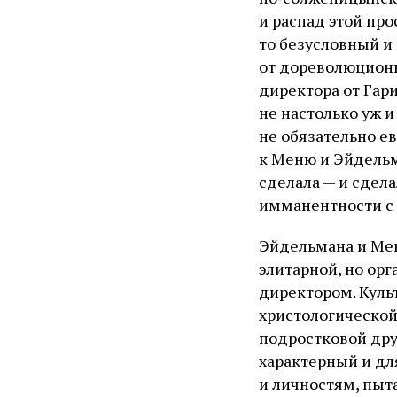
и распад этой про
то безусловный и
от дореволюционн
директора от Гар
не настолько уж и
не обязательно е
к Меню и Эйдельм
сделала — и сдела
имманентности с п
Эйдельмана и Мен
элитарной, но о
директором. Куль
христологической
подростковой дру
характерный и дл
и личностям, пыт