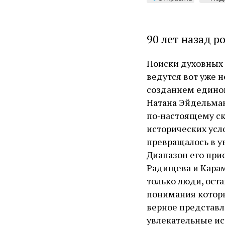
90 лет назад 
Поиски духовных 
ведутся вот уже н
созданием единог
Натана Эйдельмана
по‑настоящему ск
исторических усл
превращалось в у
Диапазон его при
Радищева и Карам
только люди, ост
понимания которы
верное представл
увлекательные ис