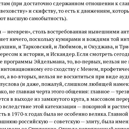
стам (при достаточно сдержанном отношении к сла
веховству» и скифству, то есть к движениям, котор
ают высшую самобытность).
 — неевреи», столь востребованная нынешними ан
яет ничего, поскольку кумирами и вождями той ин
укшин, и Тарковский, и Любимов, и Окуджава, и Три
ресом к истории, и Искандер. Если смотреть сего
е программы Эйдельмана, то, во‑первых, нельзя не
интонационному его сходству с Менем, профетиче
, а во‑вторых, нельзя не восхититься при виде ауд
услова (и даже, пожалуй, слишком любящей намеки
ко, не главная черта этого общения: главное — тре
ется в выходе из замкнутого круга, в массовом пер
 вследствие этой катехизации — покорной и растле
сть в 1970‑х годах была не особенно велика. Главно
шнюю российскую — советскую — элиту, была имен
называли ее Стругацкие. Отсюда напряженный инте