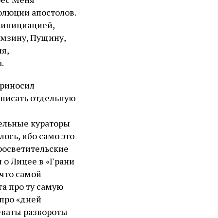
волюции апостолов.
 инициацией,
мзину, Пущину,
я,
.
приносил
аписать отдельную
дельные кураторы
лось, ибо само это
росветительские
 о Лицее в «Грани
 что самой
а про ту самую
 про «дней
еваты развороты