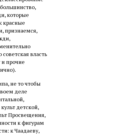
е большинство,
ди, которые
к красные
и, признаемся,
жди,
именительно
 советская власть
 и прочие
ично).
па, не то чтобы
своем деле
нтальной,
культ детской,
льт Просвещения,
нности к фигурам
и: к Чаадаеву,