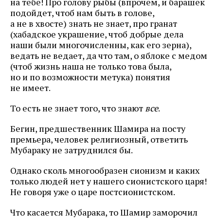
на тебе! Про голову рыбы (впрочем, и барашек
подойдет, чтоб нам быть в голове,
а не в хвосте) знать не знает, про гранат
(хабадское украшение, чтоб добрые дела
наши были многочисленны, как его зерна),
ведать не ведает, да что там, о яблоке с медом
(чтоб жизнь наша не только това была,
но и по возможности метука) понятия
не имеет.
То есть не знает того, что знают
все
.
Бегин, предшественник Шамира на посту
премьера, человек религиозный, ответить
Мубараку не затруднился бы.
Однако сколь многообразен сионизм и каких
только людей нет у нашего сионистского царя!
Не говоря уже о царе постсионистском.
Что касается Мубарака, то Шамир заморочил