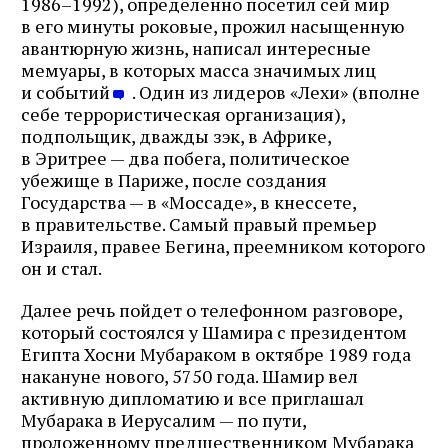
1986–1992), определенно посетил сей мир
в его минуты роковые, прожил насыщенную
авантюрную жизнь, написал интересные
мемуары, в которых масса значимых лиц
и событий
. Один из лидеров «Лехи» (вполне
себе террористическая организация),
подпольщик, дважды зэк, в Африке,
в Эритрее — два побега, политическое
убежище в Париже, после создания
Государства — в «Моссаде», в кнессете,
в правительстве. Самый правый премьер
Израиля, правее Бегина, преемником которого
он и стал.
Далее речь пойдет о телефонном разговоре,
который состоялся у Шамира с президентом
Египта Хосни Мубараком в октябре 1989 года
накануне нового, 5750 года. Шамир вел
активную дипломатию и все приглашал
Мубарака в Иерусалим — по пути,
проложенному предшественником Мубарака