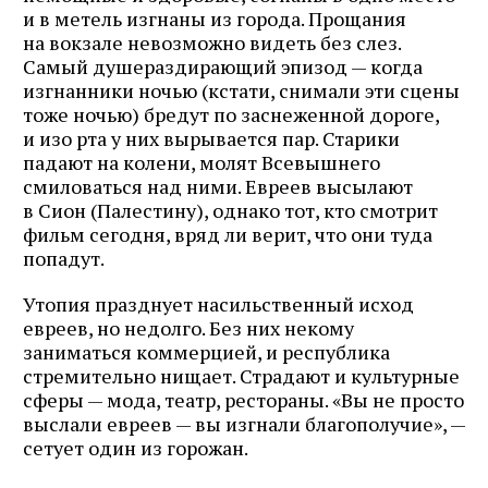
и в метель изгнаны из города. Прощания
на вокзале невозможно видеть без слез.
Самый душераздирающий эпизод — когда
изгнанники ночью (кстати, снимали эти сцены
тоже ночью) бредут по заснеженной дороге,
и изо рта у них вырывается пар. Старики
падают на колени, молят Всевышнего
смиловаться над ними. Евреев высылают
в Сион (Палестину), однако тот, кто смотрит
фильм сегодня, вряд ли верит, что они туда
попадут.
Утопия празднует насильственный исход
евреев, но недолго. Без них некому
заниматься коммерцией, и республика
стремительно нищает. Страдают и культурные
сферы — мода, театр, рестораны. «Вы не просто
выслали евреев — вы изгнали благополучие», —
сетует один из горожан.