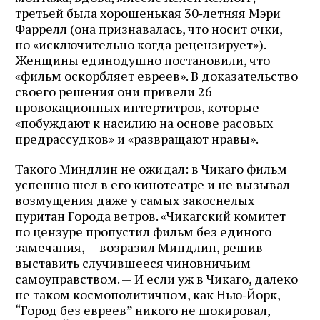
третьей была хорошенькая 30‑летняя Мэри
Фаррелл (она признавалась, что носит очки,
но «исключительно когда рецензирует»).
Женщины единодушно постановили, что
«фильм оскорбляет евреев». В доказательство
своего решения они привели 26
провокационных интертитров, которые
«побуждают к насилию на основе расовых
предрассудков» и «развращают нравы».
Такого Миндлин не ожидал: в Чикаго фильм
успешно шел в его кинотеатре и не вызывал
возмущения даже у самых закоснелых
пуритан Города ветров. «Чикагский комитет
по цензуре пропустил фильм без единого
замечания, — возразил Миндлин, решив
выставить случившееся чиновничьим
самоуправством. — И если уж в Чикаго, далеко
не таком космополитичном, как Нью‑Йорк,
“Город без евреев” никого не шокировал,