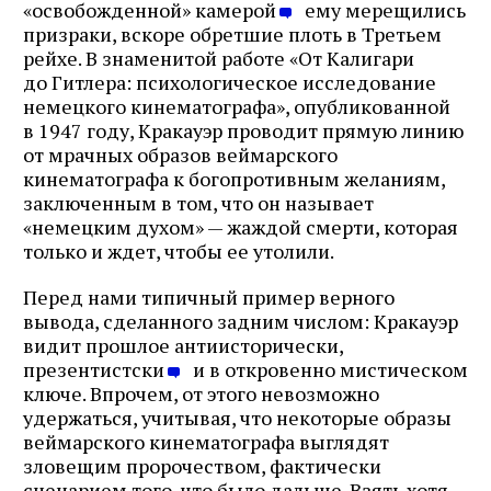
«освобожденной» камерой
ему мерещились
призраки, вскоре обретшие плоть в Третьем
рейхе. В знаменитой работе «От Калигари
до Гитлера: психологическое исследование
немецкого кинематографа», опубликованной
в 1947 году, Кракауэр проводит прямую линию
от мрачных образов веймарского
кинематографа к богопротивным желаниям,
заключенным в том, что он называет
«немецким духом» — жаждой смерти, которая
только и ждет, чтобы ее утолили.
Перед нами типичный пример верного
вывода, сделанного задним числом: Кракауэр
видит прошлое антиисторически,
презентистски
и в откровенно мистическом
ключе. Впрочем, от этого невозможно
удержаться, учитывая, что некоторые образы
веймарского кинематографа выглядят
зловещим пророчеством, фактически
сценарием того, что было дальше. Взять хотя