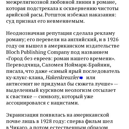
межрелигиозной любовной линии в романе,
которая подстрекала к осквернению чистоты
арийской расы. Ротшток избежал наказания:
суд признал его невменяемым.
Неоднозначная репутация сделала рекламу
роману; его перевели на английский, и в 1926
году он вышел в американском издательстве
Bloch Publishing Company под названием
«Город без евреев: роман нашего времени».
Переводчица, Саломея Ноймарк‑Брайнин,
писала, что даже «самый ярый последователь
ку‑клукс‑клана,
Hakenkreuzler
или
антисемит не придумал бы сюжета лучше» —
выделенный курсивом неологизм отсылает
к свастике — символу, который уже
ассоциировался с нацистами.
Экранизация появилась на американской
почве лишь в 1928 году: сперва фильм шел
в Чикаго, а потом естественным образом