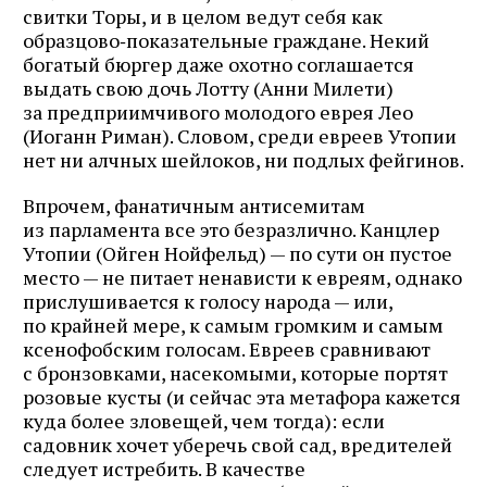
свитки Торы, и в целом ведут себя как
образцово‑показательные граждане. Некий
богатый бюргер даже охотно соглашается
выдать свою дочь Лотту (Анни Милети)
за предприимчивого молодого еврея Лео
(Иоганн Риман). Словом, среди евреев Утопии
нет ни алчных шейлоков, ни подлых фейгинов.
Впрочем, фанатичным антисемитам
из парламента все это безразлично. Канцлер
Утопии (Ойген Нойфельд) — по сути он пустое
место — не питает ненависти к евреям, однако
прислушивается к голосу народа — или,
по крайней мере, к самым громким и самым
ксенофобским голосам. Евреев сравнивают
с бронзовками, насекомыми, которые портят
розовые кусты (и сейчас эта метафора кажется
куда более зловещей, чем тогда): если
садовник хочет уберечь свой сад, вредителей
следует истребить. В качестве