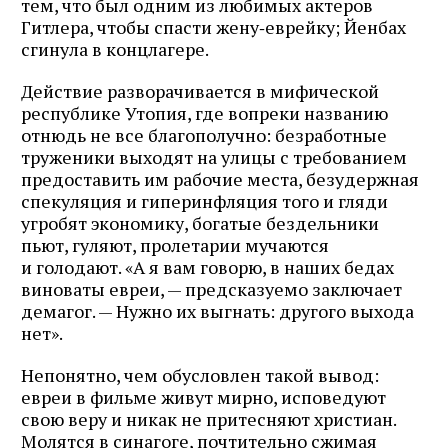
тем, что был одним из любимых актеров
Гитлера, чтобы спасти жену‑еврейку; Йенбах
сгинула в концлагере.
Действие разворачивается в мифической
республике Утопия, где вопреки названию
отнюдь не все благополучно: безработные
труженики выходят на улицы с требованием
предоставить им рабочие места, безудержная
спекуляция и гиперинфляция того и гляди
угробят экономику, богатые бездельники
пьют, гуляют, пролетарии мучаются
и голодают. «А я вам говорю, в наших бедах
виноваты евреи, — предсказуемо заключает
демагог. — Нужно их выгнать: другого выхода
нет».
Непонятно, чем обусловлен такой вывод:
евреи в фильме живут мирно, исповедуют
свою веру и никак не притесняют христиан.
Молятся в синагоге, почтительно сжимая