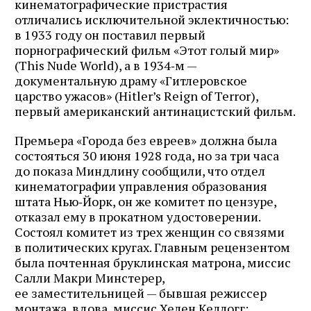
кинематографические пристрастия
почте
отличались исключительной эклектичностью:
в 1933 году он поставил первый
порнографический фильм «Этот голый мир»
(This Nude World), а в 1934‑м —
Подписаться
документальную драму «Гитлеровское
царство ужасов» (Hitler’s Reign of Terror),
первый американский антинацистский фильм.
Премьера «Города без евреев» должна была
состояться 30 июня 1928 года, но за три часа
до показа Миндлину сообщили, что отдел
кинематографии управления образования
штата Нью‑Йорк, он же комитет по цензуре,
отказал ему в прокатном удостоверении.
Состоял комитет из трех женщин со связями
в политических кругах. Главным рецензентом
была почтенная бруклинская матрона, миссис
Салли Макри Минстерер,
ее заместительницей — бывшая режиссер
монтажа, вдова, миссис Хелен Келлогг;