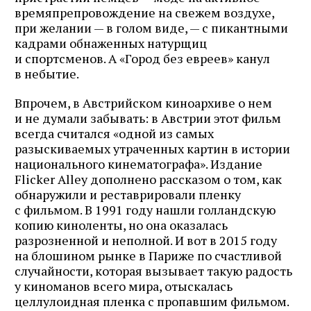
времяпрепровождение на свежем воздухе,
при желании — в голом виде, — с пикантными
кадрами обнаженных натурщиц
и спортсменов. А «Город без евреев» канул
в небытие.
Впрочем, в Австрийском киноархиве о нем
и не думали забывать: в Австрии этот фильм
всегда считался «одной из самых
разыскиваемых утраченных картин в истории
национального кинематографа». Издание
Flicker Alley дополнено рассказом о том, как
обнаружили и реставрировали пленку
с фильмом. В 1991 году нашли голландскую
копию киноленты, но она оказалась
разрозненной и неполной. И вот в 2015 году
на блошином рынке в Париже по счастливой
случайности, которая вызывает такую радость
у киноманов всего мира, отыскалась
целлулоидная пленка с пропавшим фильмом.