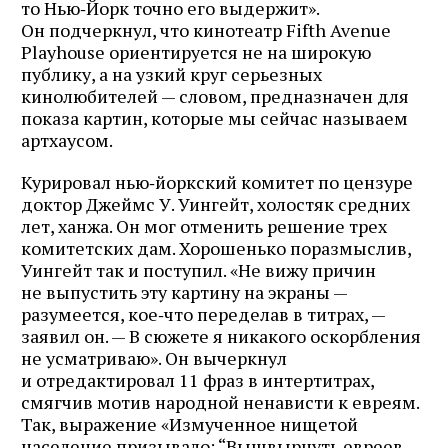
то Нью‑Йорк точно его выдержит».
Он подчеркнул, что кинотеатр Fifth Avenue
Playhouse ориентируется не на широкую
публику, а на узкий круг серьезных
кинолюбителей — словом, предназначен для
показа картин, которые мы сейчас называем
артхаусом.
Курировал нью‑йоркский комитет по цензуре
доктор Джеймс У. Уингейт, холостяк средних
лет, ханжа. Он мог отменить решение трех
комитетских дам. Хорошенько поразмыслив,
Уингейт так и поступил. «Не вижу причин
не выпустить эту картину на экраны —
разумеется, кое‑что переделав в титрах, —
заявил он. — В сюжете я никакого оскорбления
не усматриваю». Он вычеркнул
и отредактировал 11 фраз в интертитрах,
смягчив мотив народной ненависти к евреям.
Так, выражение «Измученное нищетой
население призывало: “Вышвырнуть евреев