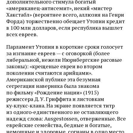
дополнительного стимула богатый
«американец‑антисемит», некий «мистер
Хакстабл» (вероятнее всего, аллюзия на Генри
Форда) торжественно обещает Утопии кредит
в 100 млн долларов, если республика вышлет
всех евреев.
Парламент Утопии в короткие сроки голосует
за изгнание евреев — с оговоркой (более
либеральной, нежели Нюрнбергские расовые
законы): «крещеные евреи во втором
поколении считаются арийцами».
Американской публике эта безумная
сегрегация наверняка была знакома
по фильму «Рождение нации» (1915)
режиссера Д. У. Гриффита и листовкам
ку‑клукс‑клана. На экране появляется титр
из одного‑единственного не оставляющего
надежд слова: Ausgestossen, отверженные. Все
еврейские семейства, бедные и богатые,
немощные и здоровые, согнаны в одно место