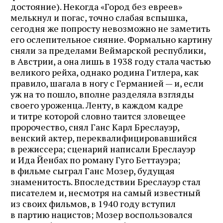
достояние). Некогда «Город без евреев»
мелькнул и погас, точно слабая вспышка,
сегодня же попросту невозможно не заметить
его ослепительное сияние. Формально картину
сняли за пределами Веймарской республики,
в Австрии, а она лишь в 1938 году стала частью
великого рейха, однако родина Гитлера, как
правило, шагала в ногу с Германией — и, если
уж на то пошло, вполне разделяла взгляды
своего уроженца. Ленту, в каждом кадре
и титре которой словно таится зловещее
пророчество, снял Ганс Карл Бреслауэр,
венский актер, переквалифицировавшийся
в режиссера; сценарий написали Бреслауэр
и Ида Йенбах по роману Гуго Беттауэра;
в фильме сыграл Ганс Мозер, будущая
знаменитость. Впоследствии Бреслауэр стал
писателем и, несмотря на самый известный
из своих фильмов, в 1940 году вступил
в партию нацистов; Мозер воспользовался