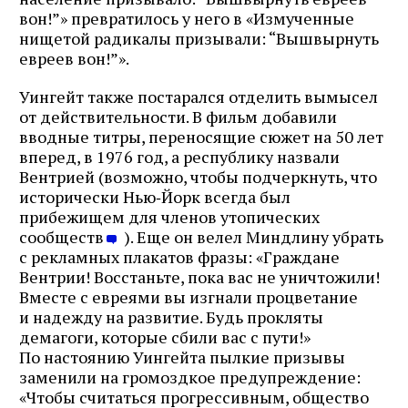
вон!”» превратилось у него в «Измученные
нищетой радикалы призывали: “Вышвырнуть
евреев вон!”».
Уингейт также постарался отделить вымысел
от действительности. В фильм добавили
вводные титры, переносящие сюжет на 50 лет
вперед, в 1976 год, а республику назвали
Вентрией (возможно, чтобы подчеркнуть, что
исторически Нью‑Йорк всегда был
прибежищем для членов утопических
сообществ
). Еще он велел Миндлину убрать
с рекламных плакатов фразы: «Граждане
Вентрии! Восстаньте, пока вас не уничтожили!
Вместе с евреями вы изгнали процветание
и надежду на развитие. Будь прокляты
демагоги, которые сбили вас с пути!»
По настоянию Уингейта пылкие призывы
заменили на громоздкое предупреждение:
«Чтобы считаться прогрессивным, общество