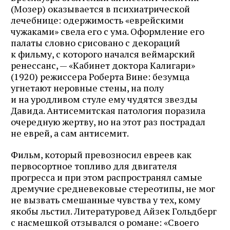
(Мозер) оказывается в психиатрической
лечебнице: одержимость «еврейскими
чужаками» свела его с ума. Оформление его
палаты словно срисовано с декораций
к фильму, с которого начался веймарский
ренессанс, — «Кабинет доктора Калигари»
(1920) режиссера Роберта Вине: безумца
угнетают неровные стены, на полу
и на уродливом стуле ему чудятся звезды
Давида. Антисемитская патология поразила
очередную жертву, но на этот раз пострадал
не еврей, а сам антисемит.
Фильм, который превозносил евреев как
первосортное топливо для двигателя
прогресса и при этом распространял самые
дремучие средневековые стереотипы, не мог
не вызвать смешанные чувства у тех, кому
якобы льстил. Литературовед Айзек Гольдберг
с насмешкой отзывался о романе: «Своего