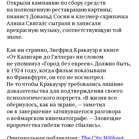
Открыли кампанию по сбору средств
на полноценную реставрацию картины;
пианист Дональд Сосин и клезмер‑скрипачка
Алиша Свигалс сыграли и записали
прекрасную музыку, соответствующую той
эпохе.
Как ни странно, Зигфрид Кракауэр в книге
«От Калигари до Гитлера» ни словом
не упомянул «Город без евреев». Должно быть,
в 1924 году, когда фильм показывали
во Франкфурте, он его не посмотрел.
Не то чтобы Кракауэру требовались лишние
доказательства для подтверждения своего
психологического портрета. «В жизни все
обернулось, как на экране, — заметил
он в завершение затянувшегося разговора
о веймарском кинематографе. — Зловещие
пророчества гибели тоже сбылись».
Оригинальная публикация:
The City Without