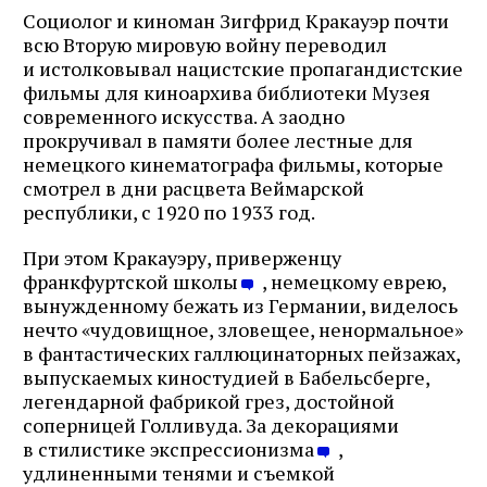
Социолог и киноман Зигфрид Кракауэр почти
всю Вторую мировую войну переводил
и истолковывал нацистские пропагандистские
фильмы для киноархива библиотеки Музея
современного искусства. А заодно
прокручивал в памяти более лестные для
немецкого кинематографа фильмы, которые
смотрел в дни расцвета Веймарской
республики, с 1920 по 1933 год.
При этом Кракауэру, приверженцу
франкфуртской школы
, немецкому еврею,
вынужденному бежать из Германии, виделось
нечто «чудовищное, зловещее, ненормальное»
в фантастических галлюцинаторных пейзажах,
выпускаемых киностудией в Бабельсберге,
легендарной фабрикой грез, достойной
соперницей Голливуда. За декорациями
в стилистике экспрессионизма
,
удлиненными тенями и съемкой