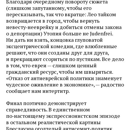
Благодаря очередному повороту сюжета
(слишком запутанному, чтобы его
пересказывать, так что вкратце: Лео тайком
возвращается в город, чтобы вернуть
невесту‑нееврейку и добиться отмены закона
о депортации) Утопия больше не Judenfrei.
Ни дать ни взять, концовка глуповатой
эксцентрической комедии, где влюбленные
решают, что они созданы друг для друга,
и прекращают ссориться по пустякам. Все дело
в том, что евреи — слишком ценный
гражданский ресурс, чтобы им швыряться.
«Отказ от антиеврейской политики знаменует
чудесное оживление в экономике», — радостно
сообщает нам интертитр.
Финал поэтично демонстрирует
справедливость. В единственном
по‑настоящему экспрессионистском эпизоде
в остальном реалистической картины
Бреслауэра оголтелый антисемит‑политик