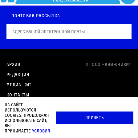
Почтовая рассылка
Архив
© OOO «КНИЖНИКИ»
Редакция
Медиа-кит
Контакты
На сайте
Политика в отношении обработки персональных
используются
данных
cookies. Продолжая
Принять
использовать сайт,
Политика обработки файлов cookie
вы
принимаете
условия