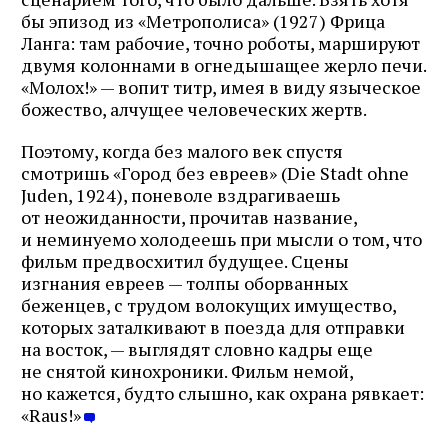
бы эпизод из «Метрополиса» (1927) Фрица
Ланга: там рабочие, точно роботы, маршируют
двумя колоннами в огнедышащее жерло печи.
«Молох!» — вопит титр, имея в виду языческое
божество, алчущее человеческих жертв.
Поэтому, когда без малого век спустя
смотришь «Город без евреев» (Die Stadt ohne
Juden, 1924), поневоле вздрагиваешь
от неожиданности, прочитав название,
и неминуемо холодеешь при мысли о том, что
фильм предвосхитил будущее. Сцены
изгнания евреев — толпы оборванных
беженцев, с трудом волокущих имущество,
которых заталкивают в поезда для отправки
на восток, — выглядят словно кадры еще
не снятой кинохроники. Фильм немой,
но кажется, будто слышно, как охрана рявкает:
«Raus!»