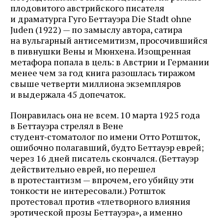
плодовитого австрийского писателя
и драматурга Гуго Беттауэра Die Stadt ohne
Juden (1922) — по замыслу автора, сатира
на вульгарный антисемитизм, просочившийся
в пивнушки Вены и Мюнхена. Изощренная
метафора попала в цель: в Австрии и Германии
менее чем за год книга разошлась тиражом
свыше четверти миллиона экземпляров
и выдержала 45 допечаток.
Понравилась она не всем. 10 марта 1925 года
в Беттауэра стрелял в Вене
студент‑стоматолог по имени Отто Ротшток,
ошибочно полагавший, будто Беттауэр еврей;
через 16 дней писатель скончался. (Беттауэр
действительно еврей, но перешел
в протестантизм — впрочем, его убийцу эти
тонкости не интересовали.) Ротшток
протестовал против «тлетворного влияния
эротической прозы Беттауэра», а именно