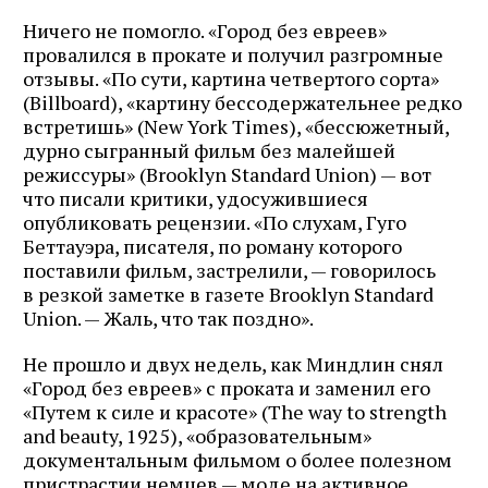
Ничего не помогло. «Город без евреев»
провалился в прокате и получил разгромные
отзывы. «По сути, картина четвертого сорта»
(Billboard), «картину бессодержательнее редко
встретишь» (New York Times), «бессюжетный,
дурно сыгранный фильм без малейшей
режиссуры» (Brooklyn Standard Union) — вот
что писали критики, удосужившиеся
опубликовать рецензии. «По слухам, Гуго
Беттауэра, писателя, по роману которого
поставили фильм, застрелили, — говорилось
в резкой заметке в газете Brooklyn Standard
Union. — Жаль, что так поздно».
Не прошло и двух недель, как Миндлин снял
«Город без евреев» с проката и заменил его
«Путем к силе и красоте» (The way to strength
and beauty, 1925), «образовательным»
документальным фильмом о более полезном
пристрастии немцев — моде на активное