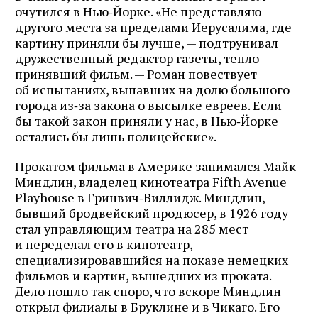
очутился в Нью‑Йорке. «Не представляю
другого места за пределами Иерусалима, где
картину приняли бы лучше, — подтрунивал
дружественный редактор газеты, тепло
принявший фильм. — Роман повествует
об испытаниях, выпавших на долю большого
города из‑за закона о высылке евреев. Если
бы такой закон приняли у нас, в Нью‑Йорке
остались бы лишь полицейские».
Прокатом фильма в Америке занимался Майк
Миндлин, владелец кинотеатра Fifth Avenue
Playhouse в Гринвич‑Виллидж. Миндлин,
бывший бродвейский продюсер, в 1926 году
стал управляющим театра на 285 мест
Журнал ЛЕХАИМ в вашем
и переделал его в кинотеатр,
email
специализировавшийся на показе немецких
фильмов и картин, вышедших из проката.
Дело пошло так споро, что вскоре Миндлин
Подпишитесь на рассылку журнала ЛЕХАИМ и получайте
открыл филиалы в Бруклине и в Чикаго. Его
самые интересные публикации с сайта по электронной