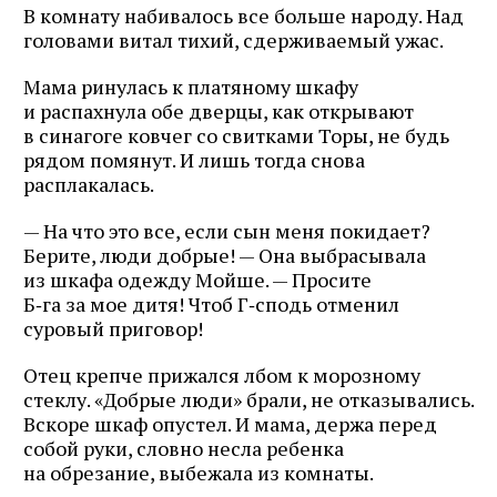
В комнату набивалось все больше народу. Над
головами витал тихий, сдерживаемый ужас.
Мама ринулась к платяному шкафу
и распахнула обе дверцы, как открывают
в синагоге ковчег со свитками Торы, не будь
рядом помянут. И лишь тогда снова
расплакалась.
— На что это все, если сын меня покидает?
Берите, люди добрые! — Она выбрасывала
из шкафа одежду Мойше. — Просите
Б‑га за мое дитя! Чтоб Г‑сподь отменил
суровый приговор!
Отец крепче прижался лбом к морозному
стеклу. «Добрые люди» брали, не отказывались.
Вскоре шкаф опустел. И мама, держа перед
собой руки, словно несла ребенка
на обрезание, выбежала из комнаты.