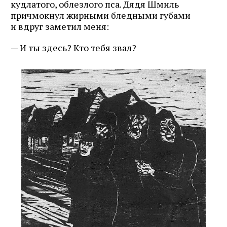
кудлатого, облезлого пса. Дядя Шмиль
причмокнул жирными бледными губами
и вдруг заметил меня:
— И ты здесь? Кто тебя звал?