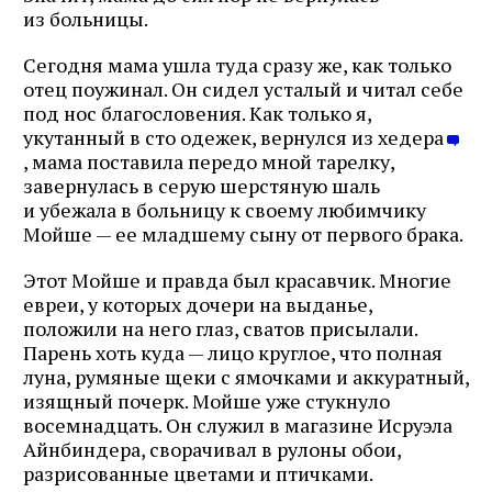
из больницы.
Сегодня мама ушла туда сразу же, как только
отец поужинал. Он сидел усталый и читал себе
под нос благословения. Как только я,
укутанный в сто одежек, вернулся из хедера
, мама поставила передо мной тарелку,
завернулась в серую шерстяную шаль
и убежала в больницу к своему любимчику
Мойше — ее младшему сыну от первого брака.
Этот Мойше и правда был красавчик. Многие
евреи, у которых дочери на выданье,
положили на него глаз, сватов присылали.
Парень хоть куда — лицо круглое, что полная
луна, румяные щеки с ямочками и аккуратный,
изящный почерк. Мойше уже стукнуло
восемнадцать. Он служил в магазине Исруэла
Айнбиндера, сворачивал в рулоны обои,
разрисованные цветами и птичками.