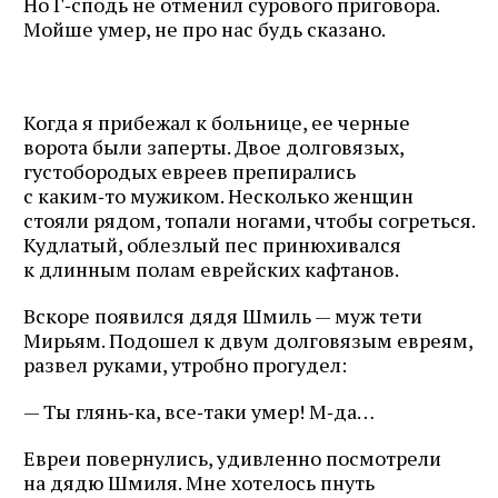
Но Г‑сподь не отменил сурового приговора.
Мойше умер, не про нас будь сказано.
Когда я прибежал к больнице, ее черные
ворота были заперты. Двое долговязых,
густобородых евреев препирались
с каким‑то мужиком. Несколько женщин
стояли рядом, топали ногами, чтобы согреться.
Кудлатый, облезлый пес принюхивался
к длинным полам еврейских кафтанов.
Вскоре появился дядя Шмиль — муж тети
Мирьям. Подошел к двум долговязым евреям,
развел руками, утробно прогудел:
— Ты глянь‑ка, все‑таки умер! М‑да…
Евреи повернулись, удивленно посмотрели
на дядю Шмиля. Мне хотелось пнуть