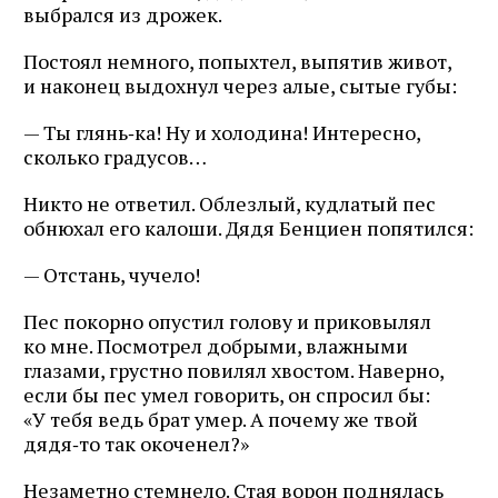
выбрался из дрожек.
Постоял немного, попыхтел, выпятив живот,
и наконец выдохнул через алые, сытые губы:
— Ты глянь‑ка! Ну и холодина! Интересно,
сколько градусов…
Никто не ответил. Облезлый, кудлатый пес
обнюхал его калоши. Дядя Бенциен попятился:
— Отстань, чучело!
Пес покорно опустил голову и приковылял
ко мне. Посмотрел добрыми, влажными
глазами, грустно повилял хвостом. Наверно,
если бы пес умел говорить, он спросил бы:
«У тебя ведь брат умер. А почему же твой
дядя‑то так окоченел?»
Незаметно стемнело. Стая ворон поднялась