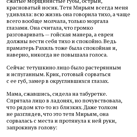
сжатые морщинистые губы, острый,
почте
красноватый носик. Тетя Мирьям всегда меня
удивляла: всю жизнь она говорила тихо, а чаще
всего вообще молчала, только моргала
глазами. Она считала, что громко
Подписаться
разговаривать — гойская манера, а евреи
должны вести себя тихо и спокойно. Ведь
праматерь Рахиль тоже была спокойная и,
наверно, никогда не повышала голоса.
Сейчас тетушкино лицо было растерянным
и испуганным. Крик, готовый сорваться
с ее губ, замер в округлившихся глазах.
Мама, сжавшись, сидела на табуретке.
Спрятала лицо в ладонях, но почувствовала,
что рядом кто‑то из близких. Даже толком
не разглядев, что это тетя Мирьям, она
сорвалась с места и протянула к ней руки,
запрокинув голову: