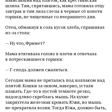
шляпа. Там, спрятавшись, мама готовила отцу
завтрак и там лила слезы в черные от копоти
горшки, не чищенные со вчерашнего дня.
Отец, обмакнув в соль кусок хлеба, спрашивал
из‑за стола:
— Ну что, Фримет?
Мама втягивала голову в плечи и отвечала
в потрескавшиеся горшки:
— Г‑сподь должен сжалиться.
Сегодня мама не пряталась под колпаком над
плитой. Кошки за окном, наверно, устали
плакать. Где‑то в пустой темноте резко,
надоедливо скреблась мышь. На кухне
закряхтела железная кровать Южи, но мышь
не прекратила возни. Тогда Южа, должно быть,