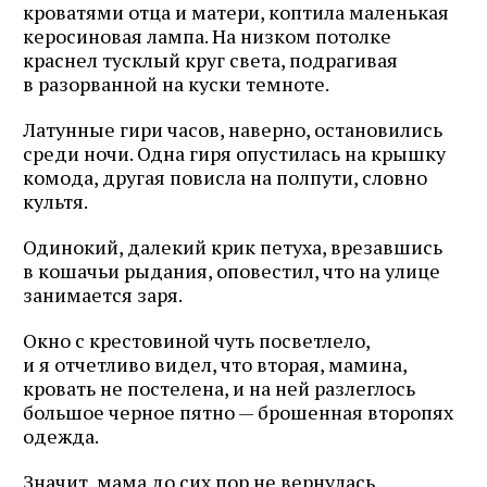
кроватями отца и матери, коптила маленькая
керосиновая лампа. На низком потолке
краснел тусклый круг света, подрагивая
в разорванной на куски темноте.
Латунные гири часов, наверно, остановились
среди ночи. Одна гиря опустилась на крышку
комода, другая повисла на полпути, словно
культя.
Одинокий, далекий крик петуха, врезавшись
в кошачьи рыдания, оповестил, что на улице
занимается заря.
Окно с крестовиной чуть посветлело,
и я отчетливо видел, что вторая, мамина,
кровать не постелена, и на ней разлеглось
большое черное пятно — брошенная второпях
одежда.
Значит, мама до сих пор не вернулась