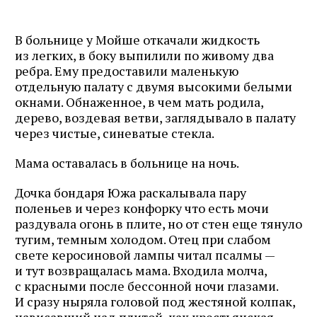
В больнице у Мойше откачали жидкость
из легких, в боку выпилили по живому два
ребра. Ему предоставили маленькую
отдельную палату с двумя высокими белыми
окнами. Обнаженное, в чем мать родила,
дерево, воздевая ветви, заглядывало в палату
через чистые, синеватые стекла.
Мама оставалась в больнице на ночь.
Дочка бондаря Южа раскалывала пару
поленьев и через конфорку что есть мочи
раздувала огонь в плите, но от стен еще тянуло
тугим, темным холодом. Отец при слабом
свете керосиновой лампы читал псалмы —
и тут возвращалась мама. Входила молча,
с красными после бессонной ночи глазами.
И сразу ныряла головой под жестяной колпак,
нависавший над плитой, как крестьянская