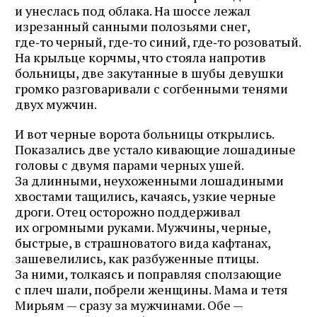
и унеслась под облака. На шоссе лежал
изрезанный санными полозьями снег,
где‑то черный, где‑то синий, где‑то розоватый.
На крыльце корчмы, что стояла напротив
больницы, две закутанные в шубы девушки
громко разговаривали с согбенными тенями
двух мужчин.
И вот черные ворота больницы открылись.
Показались две устало кивающие лошадиные
головы с двумя парами черных ушей.
За длинными, неухоженными лошадиными
хвостами тащились, качаясь, узкие черные
дроги. Отец осторожно поддерживал
их огромными руками. Мужчины, черные,
быстрые, в страшноватого вида кафтанах,
зашевелились, как разбуженные птицы.
За ними, толкаясь и поправляя сползающие
с плеч шали, побрели женщины. Мама и тетя
Мирьям — сразу за мужчинами. Обе —