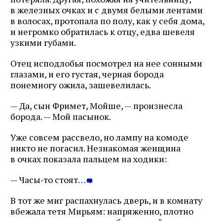
в железных очках и с двумя белыми лентами
в волосах, протопала по полу, как у себя дома,
и негромко обратилась к отцу, едва шевеля
узкими губами.
Отец исподлобья посмотрел на нее сонными
глазами, и его густая, черная борода
понемногу ожила, зашевелилась.
— Да, сын Фримет, Мойше, — произнесла
борода. — Мой пасынок.
Уже совсем рассвело, но лампу на комоде
никто не погасил. Незнакомая женщина
в очках показала пальцем на ходики:
Журнал ЛЕХАИМ в вашем
— Часы‑то стоят…
email
В тот же миг распахнулась дверь, и в комнату
Подпишитесь на рассылку журнала ЛЕХАИМ и получайте
вбежала тетя Мирьям: напряженно, плотно
самые интересные публикации с сайта по электронной