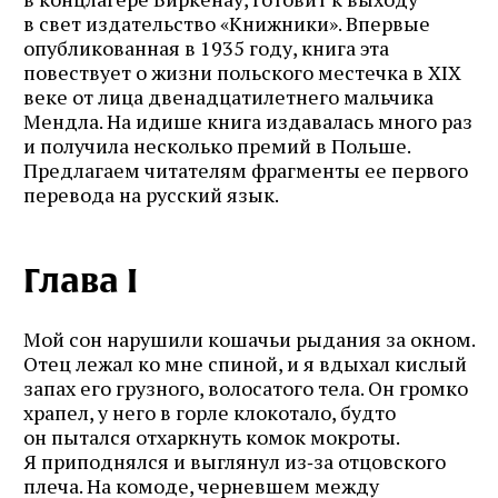
в свет издательство «Книжники». Впервые
опубликованная в 1935 году, книга эта
повествует о жизни польского местечка в XIX
веке от лица двенадцатилетнего мальчика
Мендла. На идише книга издавалась много раз
и получила несколько премий в Польше.
Предлагаем читателям фрагменты ее первого
перевода на русский язык.
Глава I
Мой сон нарушили кошачьи рыдания за окном.
Отец лежал ко мне спиной, и я вдыхал кислый
запах его грузного, волосатого тела. Он громко
храпел, у него в горле клокотало, будто
он пытался отхаркнуть комок мокроты.
Я приподнялся и выглянул из‑за отцовского
плеча. На комоде, черневшем между