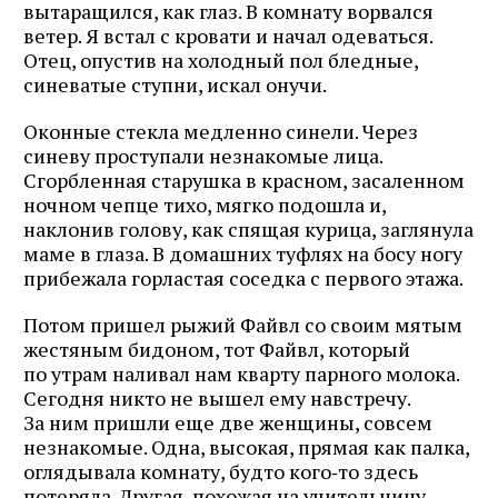
вытаращился, как глаз. В комнату ворвался
ветер. Я встал с кровати и начал одеваться.
Отец, опустив на холодный пол бледные,
синеватые ступни, искал онучи.
Оконные стекла медленно синели. Через
синеву проступали незнакомые лица.
Сгорбленная старушка в красном, засаленном
ночном чепце тихо, мягко подошла и,
наклонив голову, как спящая курица, заглянула
маме в глаза. В домашних туфлях на босу ногу
прибежала горластая соседка с первого этажа.
Потом пришел рыжий Файвл со своим мятым
жестяным бидоном, тот Файвл, который
по утрам наливал нам кварту парного молока.
Сегодня никто не вышел ему навстречу.
За ним пришли еще две женщины, совсем
незнакомые. Одна, высокая, прямая как палка,
оглядывала комнату, будто кого‑то здесь
потеряла. Другая, похожая на учительницу,