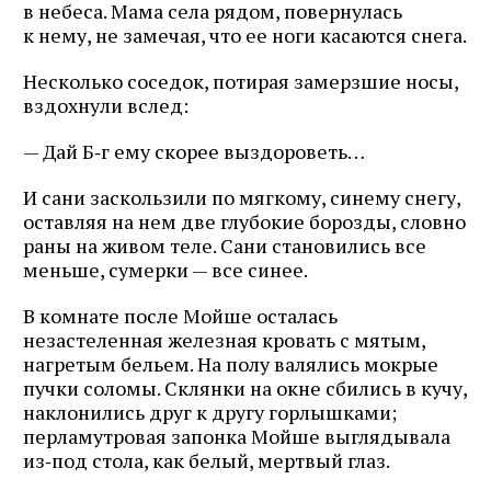
в небеса. Мама села рядом, повернулась
к нему, не замечая, что ее ноги касаются снега.
Несколько соседок, потирая замерзшие носы,
вздохнули вслед:
— Дай Б‑г ему скорее выздороветь…
И сани заскользили по мягкому, синему снегу,
оставляя на нем две глубокие борозды, словно
раны на живом теле. Сани становились все
меньше, сумерки — все синее.
В комнате после Мойше осталась
незастеленная железная кровать с мятым,
нагретым бельем. На полу валялись мокрые
пучки соломы. Склянки на окне сбились в кучу,
наклонились друг к другу горлышками;
перламутровая запонка Мойше выглядывала
из‑под стола, как белый, мертвый глаз.