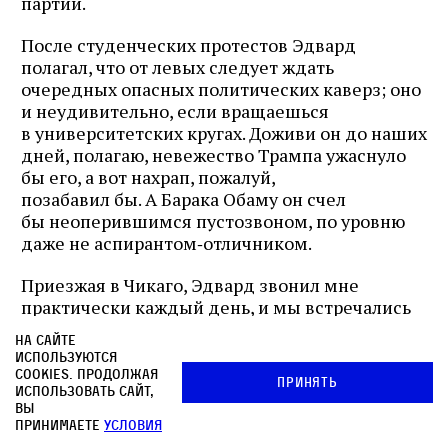
партий.
После студенческих протестов Эдвард
полагал, что от левых следует ждать
очередных опасных политических каверз; оно
и неудивительно, если вращаешься
в университетских кругах. Доживи он до наших
дней, полагаю, невежество Трампа ужаснуло
бы его, а вот нахрап, пожалуй,
позабавил бы. А Барака Обаму он счел
бы неоперившимся пустозвоном, по уровню
даже не аспирантом‑отличником.
Приезжая в Чикаго, Эдвард звонил мне
практически каждый день, и мы встречались
с ним минимум раз в неделю, обычно
На сайте
выбирались куда‑нибудь поужинать, иногда
используются
я возил его (он не умел водить машину)
cookies. Продолжая
Принять
использовать сайт,
по различным районам — за литовским
вы
хлебом, венгерской колбасой,
принимаете
условия
морепродуктами и прочей снедью, которая