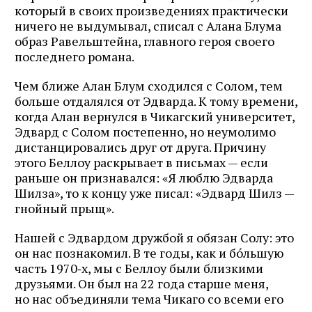
который в своих произведениях практически
ничего не выдумывал, списал с Алана Блума
образ Равельштейна, главного героя своего
последнего романа.
Чем ближе Алан Блум сходился с Солом, тем
больше отдалялся от Эдварда. К тому времени,
когда Алан вернулся в Чикагский университет,
Эдвард с Солом постепенно, но неумолимо
дистанцировались друг от друга. Причину
этого Беллоу раскрывает в письмах — если
раньше он признавался: «Я люблю Эдварда
Шилза», то к концу уже писал: «Эдвард Шилз —
гнойный прыщ».
Нашей с Эдвардом дружбой я обязан Солу: это
он нас познакомил. В те годы, как и бóльшую
часть 1970‑х, мы с Беллоу были близкими
друзьями. Он был на 22 года старше меня,
но нас объединяли тема Чикаго со всеми его