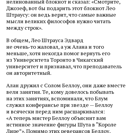
нелинованный блокнот и сказал: «Смотрите,
Джозеф, вот бы подарить этот блокнот Лео
Штраусу: он ведь верит, что самые важные
мысли великих философов нужно читать
между строк».
В общем, Лео Штрауса Эдвард
не очень‑то жаловал, а уж Алана и того
меньше, хотя некогда помог вернуть его
из Университета Торонто в Чикагский
университет и признавал, что преподаватель
он авторитетный.
Алан дружил с Солом Беллоу, они даже вместе
вели занятия. Те, кому довелось побывать
на этих занятиях, вспоминали, что Блум
служил конферансье при звезде — Беллоу
и всячески перед ним расшаркивался:
«А теперь мистер Беллоу объяснит вам
истинное значение фигуры Шута в “Короле
Лире”». Помимо этих реверансов Беллоу,