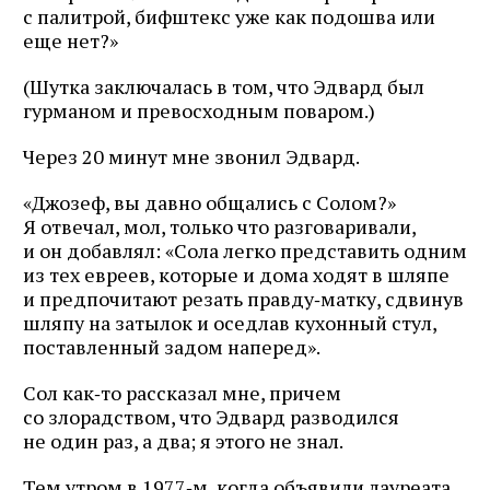
с палитрой, бифштекс уже как подошва или
еще нет?»
(Шутка заключалась в том, что Эдвард был
гурманом и превосходным поваром.)
Через 20 минут мне звонил Эдвард.
«Джозеф, вы давно общались с Солом?»
Я отвечал, мол, только что разговаривали,
и он добавлял: «Сола легко представить одним
из тех евреев, которые и дома ходят в шляпе
и предпочитают резать правду‑матку, сдвинув
шляпу на затылок и оседлав кухонный стул,
поставленный задом наперед».
Сол как‑то рассказал мне, причем
со злорадством, что Эдвард разводился
не один раз, а два; я этого не знал.
Тем утром в 1977‑м, когда объявили лауреата