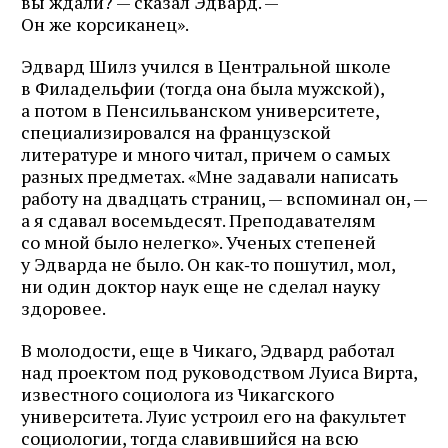
вы ждали? — сказал Эдвард. —
Он же корсиканец».
Эдвард Шилз учился в Центральной школе
в Филадельфии (тогда она была мужской),
а потом в Пенсильванском университете,
специализировался на французской
литературе и много читал, причем о самых
разных предметах. «Мне задавали написать
работу на двадцать страниц, — вспоминал он, —
а я сдавал восемьдесят. Преподавателям
со мной было нелегко». Ученых степеней
у Эдварда не было. Он как‑то пошутил, мол,
ни один доктор наук еще не сделал науку
здоровее.
В молодости, еще в Чикаго, Эдвард работал
над проектом под руководством Луиса Вирта,
известного социолога из Чикагского
университета. Луис устроил его на факультет
социологии, тогда славившийся на всю