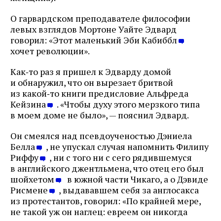
О гарвардском преподавателе философии
левых взглядов Мортоне Уайте Эдвард
говорил: «Этот маленький Эби Кабиббл
хочет революции».
Как‑то раз я пришел к Эдварду домой
и обнаружил, что он вырезает бритвой
из какой‑то книги предисловие Альфреда
Кейзина
. «Чтобы духу этого мерзкого типа
в моем доме не было», — пояснил Эдвард.
Он смеялся над псевдоученостью Дэниела
Белла
, не упускал случая напомнить Филипу
Риффу
, ни с того ни с сего рядившемуся
в английского джентльмена, что отец его был
шойхетом
в южной части Чикаго, а о Дэвиде
Рисмене
, выдававшем себя за англосакса
из протестантов, говорил: «По крайней мере,
не такой уж он наглец: евреем он никогда