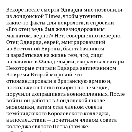
Вскоре после смерти Эдварда мне позвонили
из лондонской Times, чтобы уточнить
какие‑то факты для некролога, и спросили:
«Его отец ведь был железнодорожным
магнатом, верно?» Нет, совершенно неверно.
Отец Эдварда, еврей, эмигрировавший
из Восточной Европы, был табачником
и зарабатывал на жизнь тем, что, сидя
на лавочке в Филадельфии, сворачивал сигары.
Некоторые считали Эдварда англичанином.
Во время Второй мировой его
откомандировали в британскую армию и,
поскольку он бегло говорил по‑немецки,
поручили допрашивать военнопленных. После
войны он работал в Лондонской школе
экономики, затем стал членом совета
кембриджского Королевского колледжа,
а впоследствии — почетным членом совета
колледжа святого Петра (там же,