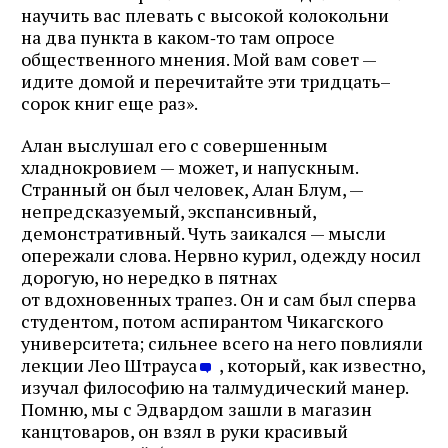
почте
научить вас плевать с высокой колокольни
на два пункта в каком‑то там опросе
общественного мнения. Мой вам совет —
идите домой и перечитайте эти тридцать–
сорок книг еще раз».
Подписаться
Алан выслушал его с совершенным
хладнокровием — может, и напускным.
Странный он был человек, Алан Блум, —
непредсказуемый, экспансивный,
демонстративный. Чуть заикался — мысли
опережали слова. Нервно курил, одежду носил
дорогую, но нередко в пятнах
от вдохновенных трапез. Он и сам был сперва
студентом, потом аспирантом Чикагского
университета; сильнее всего на него повлияли
лекции Лео Штрауса
, который, как известно,
изучал философию на талмудический манер.
Помню, мы с Эдвардом зашли в магазин
канцтоваров, он взял в руки красивый