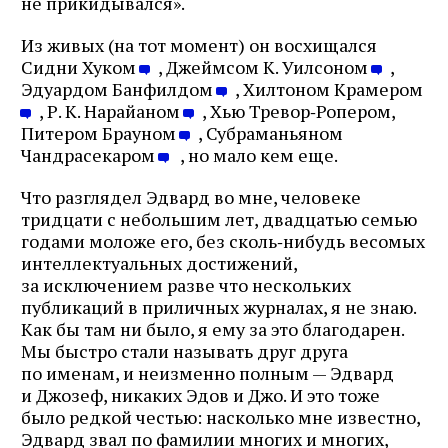
не прикидывался».
Из живых (на тот момент) он восхищался
Сидни Хуком
, Джеймсом К. Уилсоном
,
Эдуардом Банфилдом
, Хилтоном Крамером
, Р. К. Нарайаном
, Хью Тревор‑Ропером,
Питером Брауном
, Субраманьяном
Чандрасекаром
, но мало кем еще.
Что разглядел Эдвард во мне, человеке
тридцати с небольшим лет, двадцатью семью
годами моложе его, без сколь‑нибудь весомых
интеллектуальных достижений,
за исключением разве что нескольких
публикаций в приличных журналах, я не знаю.
Как бы там ни было, я ему за это благодарен.
Мы быстро стали называть друг друга
по именам, и неизменно полным — Эдвард
и Джозеф, никаких Эдов и Джо. И это тоже
было редкой честью: насколько мне известно,
Эдвард звал по фамилии многих и многих,