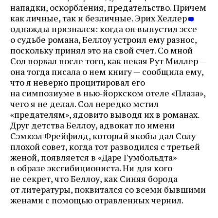
нападки, оскорбления, предательство. Причем
как личные, так и безличные. Эрих Хеллер
однажды признался: когда он выпустил эссе
о судьбе романа, Беллоу устроил ему разнос,
поскольку принял это на свой счет. Со мной
Сол порвал после того, как некая Рут Миллер —
она тогда писала о нем книгу — сообщила ему,
что я неверно процитировал его
на симпозиуме в нью‑йоркском отеле «Плаза»,
чего я не делал. Сол нередко мстил
«предателям», ядовито выводя их в романах.
Друг детства Беллоу, адвокат по имени
Сэмюэл Фрейфилд, который якобы дал Солу
плохой совет, когда тот разводился с третьей
женой, появляется в «Даре Гумбольдта»
в образе эксгибициониста. Ни для кого
не секрет, что Беллоу, как Синяя борода
от литературы, поквитался со всеми бывшими
женами с помощью отравленных чернил.