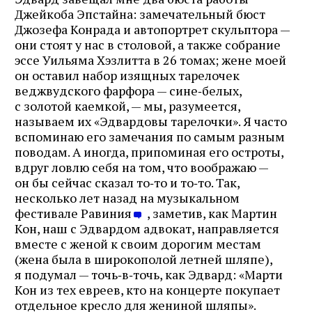
Джейкоба Эпстайна: замечательный бюст
Джозефа Конрада и автопортрет скульптора —
они стоят у нас в столовой, а также собрание
эссе Уильяма Хэзлитта в 26 томах; жене моей
он оставил набор изящных тарелочек
веджвудского фарфора — сине‑белых,
с золотой каемкой, — мы, разумеется,
называем их «Эдвардовы тарелочки». Я часто
вспоминаю его замечания по самым разным
поводам. А иногда, припоминая его остроты,
вдруг ловлю себя на том, что воображаю —
он бы сейчас сказал то‑то и то‑то. Так,
несколько лет назад на музыкальном
фестивале Равиния
, заметив, как Мартин
Кон, наш с Эдвардом адвокат, направляется
вместе с женой к своим дорогим местам
(жена была в широкополой летней шляпе),
я подумал — точь‑в‑точь, как Эдвард: «Марти
Кон из тех евреев, кто на концерте покупает
отдельное кресло для жениной шляпы».