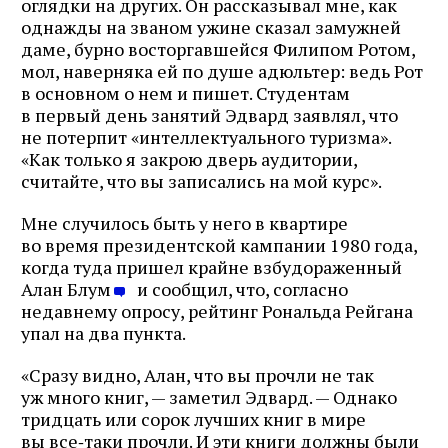
оглядки на других. Он рассказывал мне, как
однажды на званом ужине сказал замужней
даме, бурно восторгавшейся Филипом Ротом,
мол, наверняка ей по душе адюльтер: ведь Рот
в основном о нем и пишет. Студентам
в первый день занятий Эдвард заявлял, что
не потерпит «интеллектуального туризма».
«Как только я закрою дверь аудитории,
считайте, что вы записались на мой курс».
Мне случилось быть у него в квартире
во время президентской кампании 1980 года,
когда туда пришел крайне взбудораженный
Алан Блум
и сообщил, что, согласно
недавнему опросу, рейтинг Рональда Рейгана
Журнал ЛЕХАИМ в вашем
упал на два пункта.
email
«Сразу видно, Алан, что вы прочли не так
уж много книг, — заметил Эдвард. — Однако
тридцать или сорок лучших книг в мире
Подпишитесь на рассылку журнала ЛЕХАИМ и получайте
самые интересные публикации с сайта по электронной
вы все‑таки прочли. И эти книги должны были