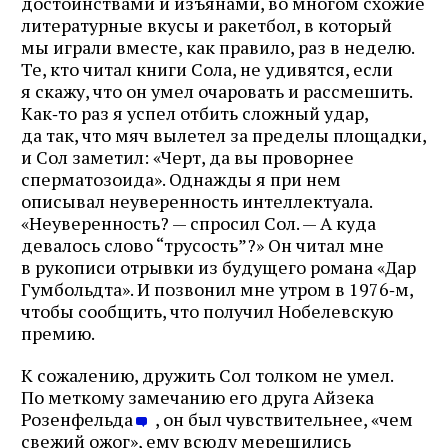
достоинствами и изъянами, во многом схожие
литературные вкусы и ракетбол, в который
мы играли вместе, как правило, раз в неделю.
Те, кто читал книги Сола, не удивятся, если
я скажу, что он умел очаровать и рассмешить.
Как‑то раз я успел отбить сложный удар,
да так, что мяч вылетел за пределы площадки,
и Сол заметил: «Черт, да вы проворнее
сперматозоида». Однажды я при нем
описывал неуверенность интеллектуала.
«Неуверенность? — спросил Сол. — А куда
девалось слово “трусость”?» Он читал мне
в рукописи отрывки из будущего романа «Дар
Гумбольдта». И позвонил мне утром в 1976‑м,
чтобы сообщить, что получил Нобелевскую
премию.
К сожалению, дружить Сол толком не умел.
По меткому замечанию его друга Айзека
Розенфельда
, он был чувствительнее, «чем
свежий ожог», ему всюду мерещились