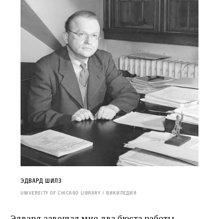
Эдвард Шилз
University of Chicago Library / Википедия
Эдвард завещал мне два бюста работы