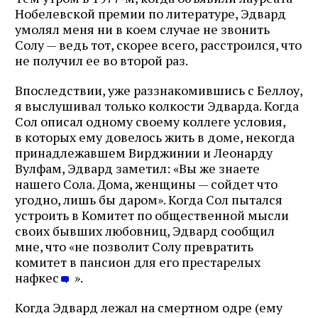
Нобелевской премии по литературе, Эдвард
умолял меня ни в коем случае не звонить
Солу — ведь тот, скорее всего, расстроился, что
не получил ее во второй раз.
Впоследствии, уже раззнакомившись с Беллоу,
я выслушивал только колкости Эдварда. Когда
Сол описал одному своему коллеге условия,
в которых ему довелось жить в доме, некогда
принадлежавшем Вирджинии и Леонарду
Вулфам, Эдвард заметил: «Вы же знаете
нашего Сола. Дома, женщины — сойдет что
угодно, лишь бы даром». Когда Сол пытался
устроить в Комитет по общественной мысли
своих бывших любовниц, Эдвард сообщил
мне, что «не позволит Солу превратить
комитет в пансион для его престарелых
нафкес
».
Когда Эдвард лежал на смертном одре (ему