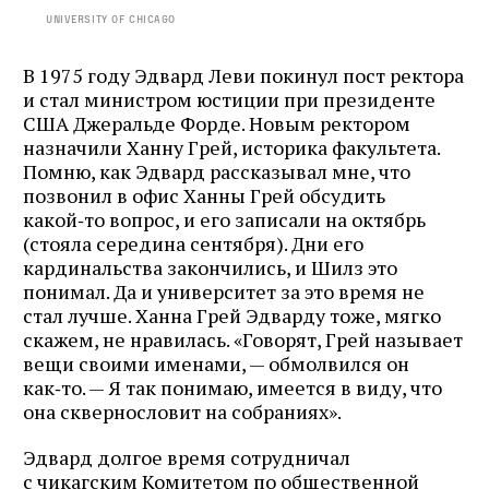
University of Chicago
В 1975 году Эдвард Леви покинул пост ректора
и стал министром юстиции при президенте
США Джеральде Форде. Новым ректором
назначили Ханну Грей, историка факультета.
Помню, как Эдвард рассказывал мне, что
позвонил в офис Ханны Грей обсудить
какой‑то вопрос, и его записали на октябрь
(стояла середина сентября). Дни его
кардинальства закончились, и Шилз это
понимал. Да и университет за это время не
стал лучше. Ханна Грей Эдварду тоже, мягко
скажем, не нравилась. «Говорят, Грей называет
вещи своими именами, — обмолвился он
как‑то. — Я так понимаю, имеется в виду, что
она сквернословит на собраниях».
Эдвард долгое время сотрудничал
с чикагским Комитетом по общественной