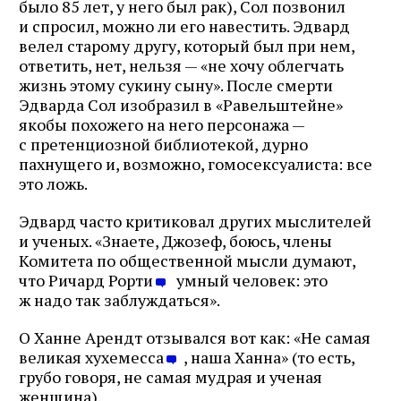
было 85 лет, у него был рак), Сол позвонил
и спросил, можно ли его навестить. Эдвард
велел старому другу, который был при нем,
ответить, нет, нельзя — «не хочу облегчать
жизнь этому сукину сыну». После смерти
Эдварда Сол изобразил в «Равельштейне»
якобы похожего на него персонажа —
с претенциозной библиотекой, дурно
пахнущего и, возможно, гомосексуалиста: все
это ложь.
Эдвард часто критиковал других мыслителей
и ученых. «Знаете, Джозеф, боюсь, члены
Комитета по общественной мысли думают,
что Ричард Рорти
умный человек: это
ж надо так заблуждаться».
О Ханне Арендт отзывался вот как: «Не самая
великая хухемесса
, наша Ханна» (то есть,
грубо говоря, не самая мудрая и ученая
женщина).