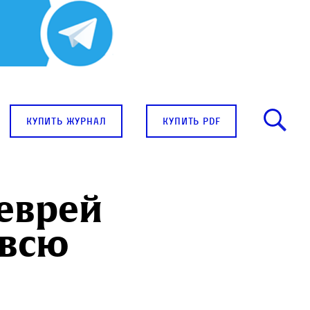
купить журнал
купить pdf
еврей
 всю