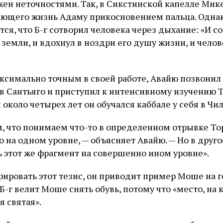
ажен неточностями. Так, в Сикстинской капелле Ми
дающего жизнь Адаму прикосновением пальца. Однак
ся, что Б-г сотворил человека через дыхание: «И со
 земли, и вдохнул в ноздри его душу жизни, и чело
ксимально точным в своей работе, Авайю позвони
в Сантьяго и приступил к интенсивному изучению Т
и около четырех лет он обучался каббале у себя в Чил
, что понимаем что-то в определенном отрывке Тор
о на одном уровне, — объясняет Авайю. — Но в друг
этот же фрагмент на совершенно ином уровне».
ировать этот тезис, он приводит пример Моше на го
Б-г велит Моше снять обувь, потому что «место, на
я святая».