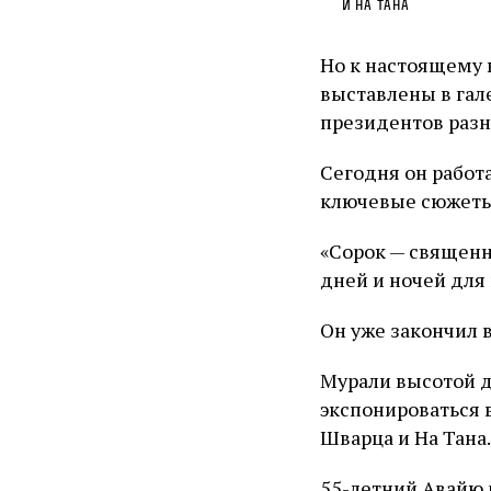
и На Тана
Но к настоящему 
выставлены в гал
президентов разн
Сегодня он работ
ключевые сюжеты 
«Сорок — священно
дней и ночей для
Он уже закончил 
Мурали высотой д
экспонироваться 
Шварца и На Тана.
55-летний Авайю 