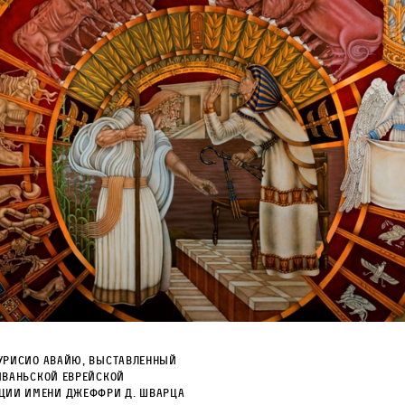
урисио Авайю, выставленный
йваньской еврейской
ации имени Джеффри Д. Шварца