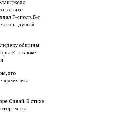
келанджело
о в стихе
здал Г-сподь Б-г
век стал душой
л лидеру общины
оры. Его также
и.
ы, это
ое время мы
ре Синай. В стихе
 котором ты