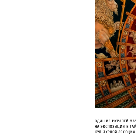
Один из муралей
Ма
на экспозиции в
Та
культурной ассоци