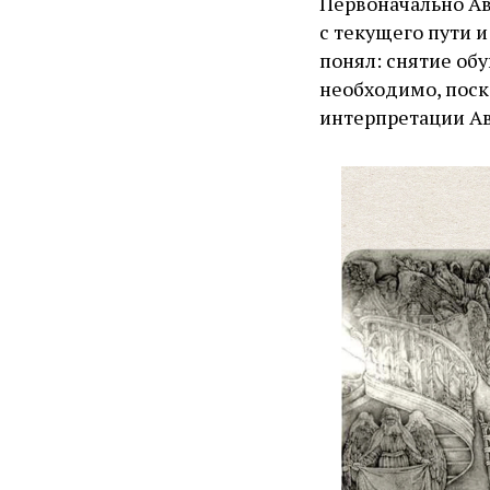
Первоначально Ава
с текущего пути 
понял: снятие об
необходимо, поско
интерпретации Ав