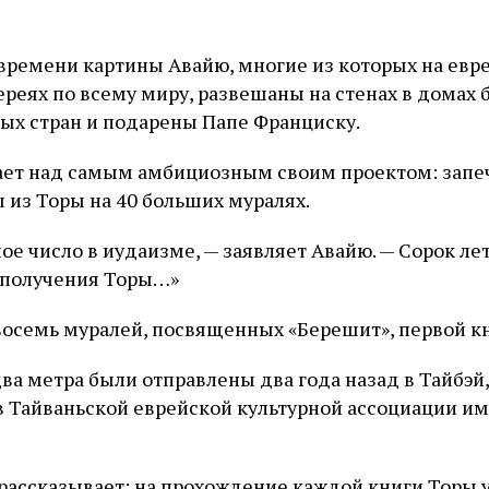
времени картины Авайю, многие из которых на евр
ереях по всему миру, развешаны на стенах в домах
ых стран и подарены Папе Франциску.
ает над самым амбициозным своим проектом: запе
из Торы на 40 больших муралях.
е число в иудаизме, — заявляет Авайю. — Сорок лет
 получения Торы…»
восемь муралей, посвященных «Берешит», первой к
ва метра были отправлены два года назад в Тайбэй,
в Тайваньской еврейской культурной ассоциации и
рассказывает: на прохождение каждой книги Торы у