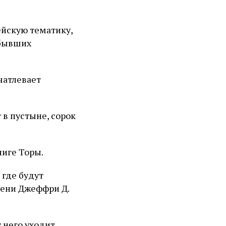
ейскую тематику,
 бывших
чатлевает
 в пустыне, сорок
ниге Торы.
 где будут
мени Джеффри Д.
 него уходит