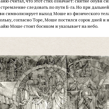
йю считал, что этот стих означает: снятие обуви с
и стремление следовать по пути Б-га. Но при дальн
уви символизирует выход Моше из физического тела
льку, согласно Торе, Моше постился сорок дней и но
айю Моше стоит босиком и указывает на небо.