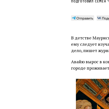
Подготовил
Семен 
Отправить
Под
В детстве Маурис
ему следует изуч
дело, пишет журн
Авайю вырос в ко
городе проживает