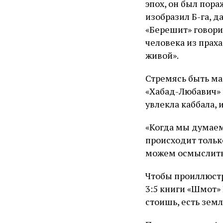
эпох, он был пор
изобразил Б-га, 
«Берешит» говорит
человека из праха
живой».
Стремясь быть ма
«Хабад-Любавич» 
увлекла каббала, 
«Когда мы думаем
происходит тольк
можем осмыслить 
Чтобы проиллюстр
3:5 книги «Шмот» 
стоишь, есть земл