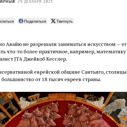
Чарный
29 декабря 2023
елиться
Поделиться
Твитнуть
ио Авайю не разрешали заниматься искусством — его
ать что-то более практичное, например, математик
алист JTA Джейкоб Кесслер.
нсервативной еврейской общине Сантьяго, столицы 
 большинство от 18 тысяч евреев страны.