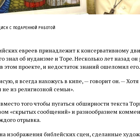
иск с подаренной работой
ийских евреев принадлежит к консервативному дв
го знал об иудаизме и Торе. Несколько лет назад он
в этом проекте, и недостаток знаний ошеломил его.
исую, я всегда нахожусь в кипе, — говорит он. — Хотя
 я не из религиозной семьи».
вместо того чтобы пугаться обширности текста Тор
вом «скрытых сообщений» и разнообразием коммен
ждого отрывка.
 на изображения библейских сцен, сделанные худ