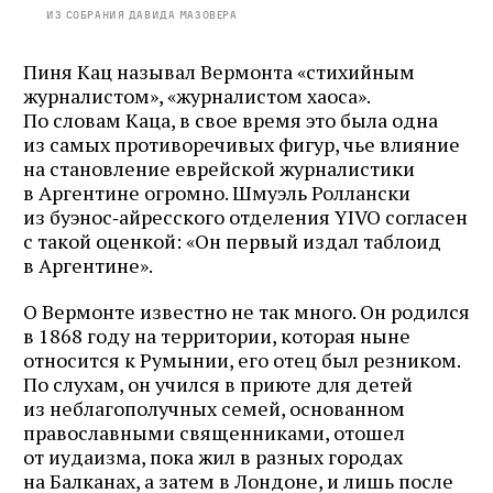
Из собрания Давида Мазовера
Пиня Кац называл Вермонта «стихийным
журналистом», «журналистом хаоса».
По словам Каца, в свое время это была одна
из самых противоречивых фигур, чье влияние
на становление еврейской журналистики
в Аргентине огромно. Шмуэль Роллански
из буэнос‑айресского отделения YIVO согласен
с такой оценкой: «Он первый издал таблоид
в Аргентине».
О Вермонте известно не так много. Он родился
в 1868 году на территории, которая ныне
относится к Румынии, его отец был резником.
По слухам, он учился в приюте для детей
из неблагополучных семей, основанном
православными священниками, отошел
от иудаизма, пока жил в разных городах
на Балканах, а затем в Лондоне, и лишь после