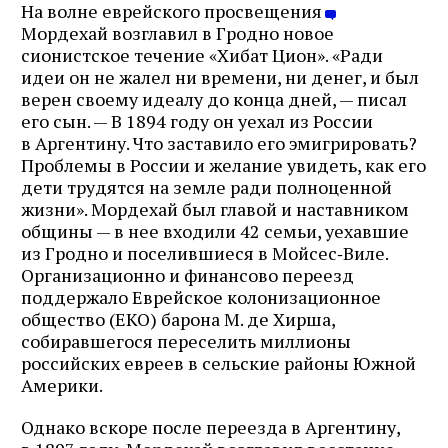
На волне еврейского просвещения
Мордехай возглавил в Гродно новое
сионистское течение «Хибат Цион». «Ради
идеи он не жалел ни времени, ни денег, и был
верен своему идеалу до конца дней, — писал
его сын. — В 1894 году он уехал из России
в Аргентину. Что заставило его эмигрировать?
Проблемы в России и желание увидеть, как его
дети трудятся на земле ради полноценной
жизни». Мордехай был главой и наставником
общины — в нее входили 42 семьи, уехавшие
из Гродно и поселившиеся в Мойсес‑Виле.
Организационно и финансово переезд
поддержало Еврейское колонизационное
общество (ЕКО) барона М. де Хирша,
Журнал ЛЕХАИМ в вашем
собиравшегося переселить миллионы
российских евреев в сельские районы Южной
email
Америки.
Подпишитесь на рассылку журнала ЛЕХАИМ и получайте
Однако вскоре после переезда в Аргентину,
самые интересные публикации с сайта по электронной