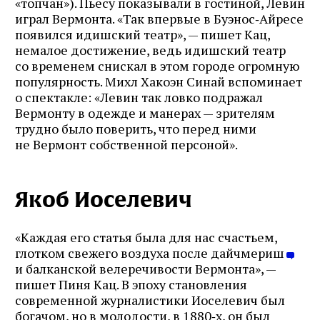
«топчан»). Пьесу показывали в гостиной, Левин
играл Вермонта. «Так впервые в Буэнос‑Айресе
появился идишский театр», — пишет Кац,
немалое достижение, ведь идишский театр
со временем снискал в этом городе огромную
популярность. Михл Хакоэн Синай вспоминает
о спектакле: «Левин так ловко подражал
Вермонту в одежде и манерах — зрителям
трудно было поверить, что перед ними
не Вермонт собственной персоной».
Якоб Иоселевич
«Каждая его статья была для нас счастьем,
глотком свежего воздуха после дайчмериш
и балканской велеречивости Вермонта», —
пишет Пиня Кац. В эпоху становления
современной журналистики Иоселевич был
богачом, но в молодости, в 1880‑х, он был