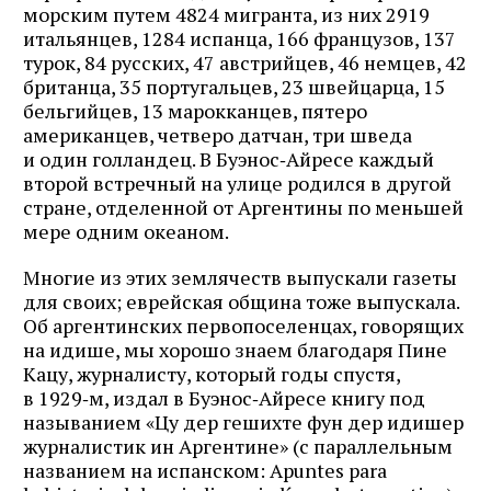
морским путем 4824 мигранта, из них 2919
итальянцев, 1284 испанца, 166 французов, 137
турок, 84 русских, 47 австрийцев, 46 немцев, 42
британца, 35 португальцев, 23 швейцарца, 15
бельгийцев, 13 марокканцев, пятеро
американцев, четверо датчан, три шведа
и один голландец. В Буэнос‑Айресе каждый
второй встречный на улице родился в другой
стране, отделенной от Аргентины по меньшей
мере одним океаном.
Многие из этих землячеств выпускали газеты
для своих; еврейская община тоже выпускала.
Об аргентинских первопоселенцах, говорящих
на идише, мы хорошо знаем благодаря Пине
Кацу, журналисту, который годы спустя,
в 1929‑м, издал в Буэнос‑Айресе книгу под
называнием «Цу дер гешихте фун дер идишер
журналистик ин Аргентине» (с параллельным
названием на испанском: Apuntes para