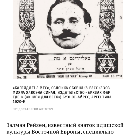
«Балейдигт а мес», обложка сборника рассказов
Михла Хакоэна Синая, издательство «Бихлах фар
еден» («Книги для всех») Буэнос‑Айрес, Аргентина.
1920‑е
Предоставлено автором
Залман Рейзен, известный знаток идишской
культуры Восточной Европы, специально