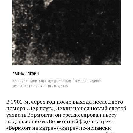
Залман Левин
Из книги Пини Каца «Цу дер гешихте фун дер идишер
журналистик ин Аргентине», 1929
В 1901‑м, через год после выхода последнего
номера «Дер паук», Левин нашел новый способ
уязвить Вермонта: он срежиссировал пьесу
под названием «Вермонт ойф дер катре» —
«Вермонт на катре» («катре» по‑испански