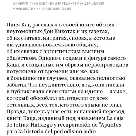
Из книги Пини Каца «Цу дер гешихте фун дер идишер
журналистик ин Аргентине» (1929)
Пиня Кац рассказал в своей книге об этих
неугомонных Дон Кихотах и их газетах,
об их статьях, интригах, спорах, в которые
им удавалось вовлечь всю общину,
об их связях с аргентинским высшим
обществом. Однако с годами и фигура самого
Каца, и созданные им образы первопроходцев
потускнели от времени или же, как
в большинстве случаев, оказались полностью
забыты. Что неудивительно, ведь они писали
и публиковали свои статьи на идише — языке,
который обособлял их, отделяя от всех
остальных, всех тех, кто этого языка не знал.
Правда, теперь у нас есть испанский перевод
книги Каца, изданный под названием La caja
de letras: Hallazgo y recuperación de “Apuntes
para la historia del periodismo judío