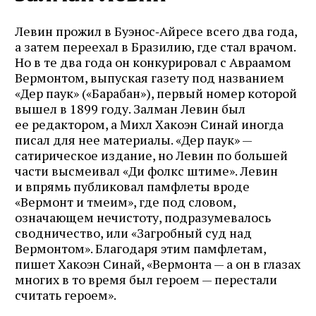
Левин прожил в Буэнос‑Айресе всего два года,
а затем переехал в Бразилию, где стал врачом.
Но в те два года он конкурировал с Авраамом
Вермонтом, выпуская газету под названием
«Дер паук» («Барабан»), первый номер которой
вышел в 1899 году. Залман Левин был
ее редактором, а Михл Хакоэн Синай иногда
писал для нее материалы. «Дер паук» —
сатирическое издание, но Левин по большей
части высмеивал «Ди фолкс штиме». Левин
и впрямь публиковал памфлеты вроде
«Вермонт и тмеим», где под словом,
означающем нечиcтоту, подразумевалось
сводничество, или «Загробный суд над
Вермонтом». Благодаря этим памфлетам,
пишет Хакоэн Синай, «Вермонта — а он в глазах
многих в то время был героем — перестали
считать героем».