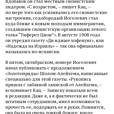
Вдобавок он стал местным сионистским
лидером. «С возрастом, — пишет Кац, —
по мере того как усиливались его сионистские
настроения, седобородый Иоселевич стал
куда ближе к новым молодым иммигрантам,
создавшим сионистскую организацию левого
толка “Тиферет Цион”». В августе 1908 года
он учредил газету «Ди идише хофенунг», или
«Надежда на Израиль» — так она официально
называлась по‑испански.
В пятом, октябрьском, номере Иоселевич
начал публиковать с продолжением
«Золотопряды» Шолом‑Алейхема, написанные
специально для этой газеты. «Рукопись
пришла с забавной запиской от Алейхема, —
вспоминает Кац. — Записку показали всем
в редакции. Даже я, а я фактически не был
штатным сотрудником, имел возможность
прочесть ее, подержать ее в руках. Помнится,
она была на очень тонкой бумаге, вроде