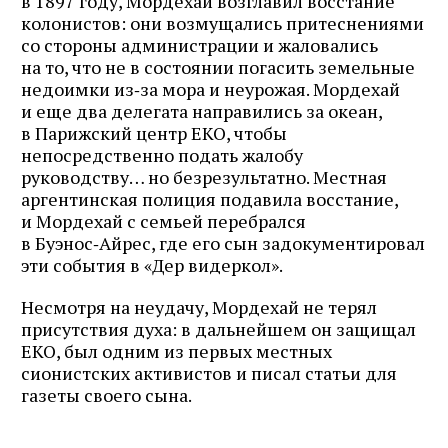
в 1897 году, Мордехай возглавил восстание
почте
колонистов: они возмущались притеснениями
со стороны администрации и жаловались
на то, что не в состоянии погасить земельные
недоимки из‑за мора и неурожая. Мордехай
и еще два делегата направились за океан,
Подписаться
в Парижский центр ЕКО, чтобы
непосредственно подать жалобу
руководству… но безрезультатно. Местная
аргентинская полиция подавила восстание,
и Мордехай с семьей перебрался
в Буэнос‑Айрес, где его сын задокументировал
эти события в «Дер видеркол».
Несмотря на неудачу, Мордехай не терял
присутствия духа: в дальнейшем он защищал
ЕКО, был одним из первых местных
сионистских активистов и писал статьи для
газеты своего сына.