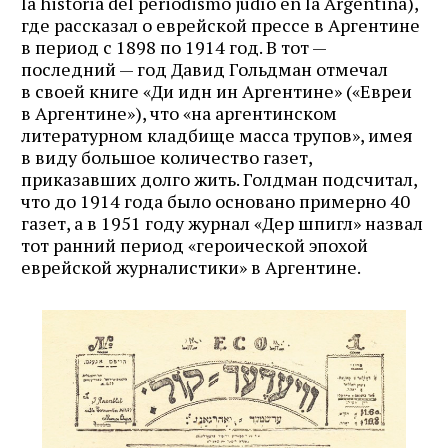
la historia del periodismo judío en la Argentina),
где рассказал о еврейской прессе в Аргентине
в период с 1898 по 1914 год. В тот —
последний — год Давид Гольдман отмечал
в своей книге «Ди идн ин Аргентине» («Евреи
в Аргентине»), что «на аргентинском
литературном кладбище масса трупов», имея
в виду большое количество газет,
приказавших долго жить. Голдман подсчитал,
что до 1914 года было основано примерно 40
газет, а в 1951 году журнал «Дер шпигл» назвал
тот ранний период «героической эпохой
еврейской журналистики» в Аргентине.