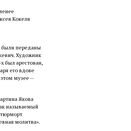
 менее
ксея Кокеля
ы были переданы
кевич. Художник
‑х был арестован,
аря его вдове
 этом музее —
картина Якова
так называемый
натюрморт
невная молитва».