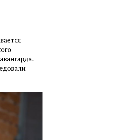
ывается
ного
авангарда.
седовали