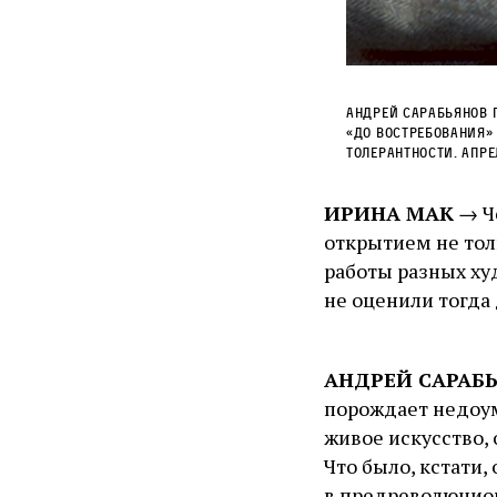
Андрей Сарабьянов 
«До востребования» 
толерантности. Апре
ИРИНА МАК
→ Че
открытием не тол
работы разных ху
не оценили тогда
АНДРЕЙ САРАБ
порождает недоум
живое искусство,
Что было, кстати,
в предреволюцио