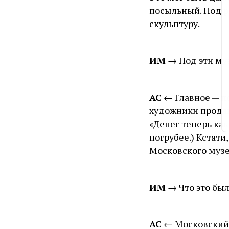
посыльный. Под р
скульптуру.
ИМ
→ Под эти му
АС
← Главное — п
художники продав
«Денег теперь как
погрубее.) Кстат
Московского музе
ИМ
→ Что это был
АС
← Московский 