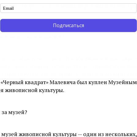
асписку он увозил под мышкой рулоны холстов, гр
Подписаться
зеи выделялись здания?
од это выделялись средства. Впервые в мире совр
али свои картины государству, и за приличные день
 у проститутки, так же храню в чулке». (Он выразился
и, «Черный квадрат» Малевича был куплен Музейным
я живописной культуры.
 за музей?
музей живописной культуры — один из нескольких