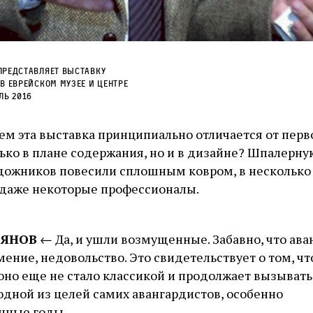
представляет выставку
в Еврейском музее и центре
ль 2016
м эта выставка принципиально отличается от перво
ько в плане содержания, но и в дизайне? Шпалерную
дожников повесили сплошным ковром, в несколько 
 даже некоторые профессионалы.
ЬЯНОВ
← Да, и ушли возмущенные. Забавно, что ава
ение, недовольство. Это свидетельствует о том, ч
 оно еще не стало классикой и продолжает вызывать
 одной из целей самих авангардистов, особенно
нные годы.