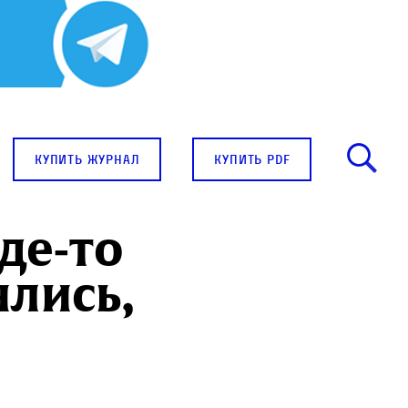
купить журнал
купить pdf
де‑то
ялись,