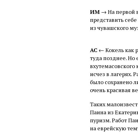
ИМ
→ На первой в
представить себе
из чувашского му
АС
← Кокель как р
туда позднее. Но
вхутемасовского к
исчез в лагерях. 
было сохранено л
очень красивая в
Таких малоизвест
Паина из Екатери
пуризм. Работ Паи
на еврейскую тему