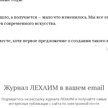
шло, а получается — мало что изменилось. Мы все 
ев современного искусства.
есте, хотя первое предложение о создании такого 
ником Иосифом Школьником на 1‑м Всероссийском
рбурге в 1912 году. А в 1918‑м в Москве было соз
ся рассылкой по провинции современного искусств
ботало очень мощно — картины рассылались по всей 
 рассылались?
Журнал ЛЕХАИМ в вашем email
Подпишитесь на рассылку журнала ЛЕХАИМ и получайте самые
едставитель города, в котором имелось художеств
интересные публикации с сайта по электронной почте
е художник или человек знающий, но мог быть и чин