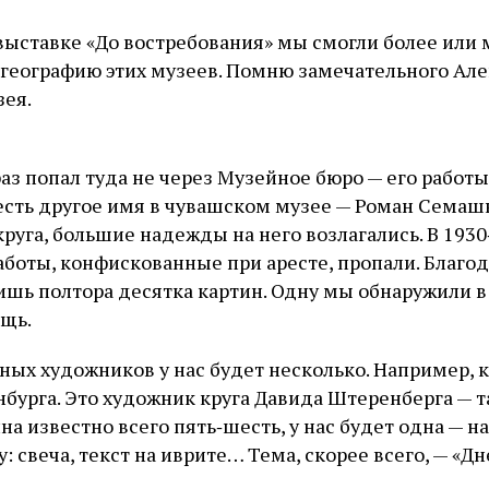
ыставке «До востребования» мы смогли более или
 географию этих музеев. Помню замечательного Але
зея.
аз попал туда не через Музейное бюро — его работ
 есть другое имя в чувашском музее — Роман Семаш
руга, большие надежды на него возлагались. В 1930
Работы, конфискованные при аресте, пропали. Благод
ишь полтора десятка картин. Одну мы обнаружили в
ещь.
ных художников у нас будет несколько. Например, 
нбурга. Это художник круга Давида Штеренберга — 
на известно всего пять‑шесть, у нас будет одна — 
: свеча, текст на иврите… Тема, скорее всего, — «Д