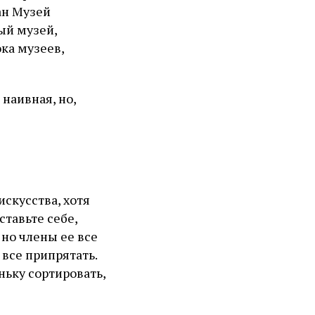
ан Музей
ый музей,
ка музеев,
наивная, но,
скусства, хотя
ставьте себе,
но члены ее все
 все припрятать.
ньку сортировать,