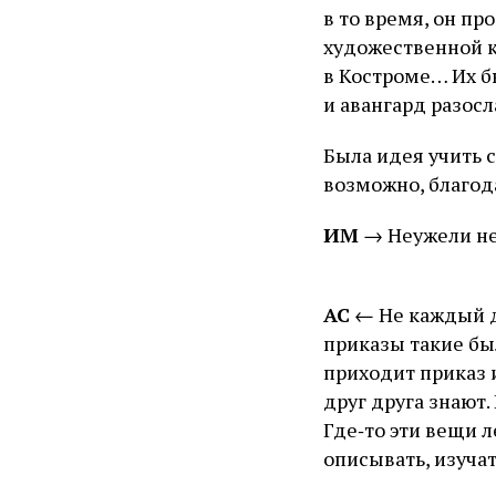
в то время, он пр
художественной к
в Костроме… Их бы
и авангард разосл
Была идея учить 
возможно, благод
ИМ
→ Неужели не
АС
← Не каждый д
приказы такие был
приходит приказ 
друг друга знают.
Где‑то эти вещи л
описывать, изучат