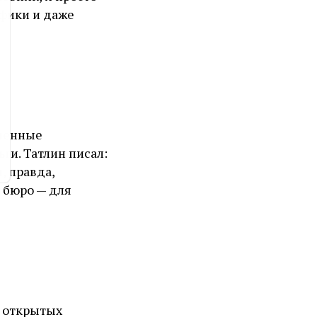
афики и даже
еменные
ги. Татлин писал:
, правда,
 бюро — для
, открытых