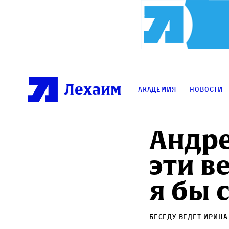
Лехаим
Академия
Новости
Андре
эти в
я бы 
Беседу ведет
Ирина