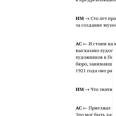
ИМ
→ Сто лет про
за создание музе
АС
← И стоим на м
высказано худож
художников в Пете
бюро, занимавшее
1921 года оно ра
ИМ
→ Что значит
АС
← Приезжал пр
Это мог быть даж