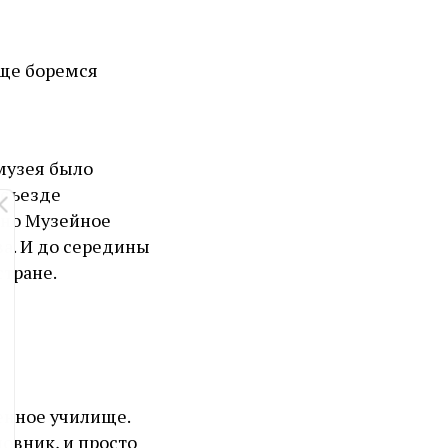
еще боремся
музея было
 съезде
дано Музейное
а. И до середины
стране.
енное училище.
овник, и просто