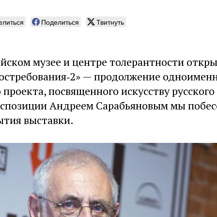
елиться
Поделиться
Твитнуть
ейском музее и центре толерантности откр
востребования‑2» — продолжение одноимен
проекта, посвященного искусству русского 
кспозиции Андреем Сарабьяновым мы побе
ытия выставки.