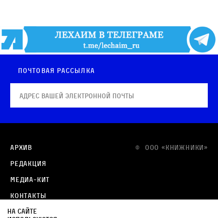
Почтовая рассылка
Архив
© OOO «КНИЖНИКИ»
Редакция
Медиа-кит
Контакты
На сайте
Политика в отношении обработки персональных