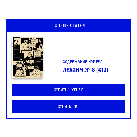
Больше статей
Содержание номера
Лехаим № 8 (412)
Купить журнал
Купить PDF