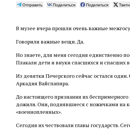
Отправить
Поделиться
Поделиться
Твитн
В музее вчера прошли очень важные межгосу
Может ли человек,
Пла
Говорили важные вещи. Да.
сведущий в естественных
Продв
науках, серьезно
Но знаете, для меня сегодня единственно п
усили
относиться к каббале?
ли де
Плакали дети и внуки спасшихся и спасших в
досто
часть
Повышенный интерес Дельмедиго к каббале,
Из девятки Печерского сейчас остался один.
сформ
наряду с его попытками провести параллели
30 и
еврей
между еврейской мистикой, неоплатонизмом
Аркадия Вайспапира.
Хавин
благо
и атомизмом, следует воспринимать в
Бунде
контексте его сомнений относительно
До настоящего признания их беспримерного 
достоверности схоластической метафизики и
31 июля
Библиотека, кабинет историка
дожили. Они, поднявшиеся с ножичками на к
готовности искать и анализировать
Давид Б. Рудерман
альтернативные философские точки зрения
«военнопленных».
Сегодня их чествовали главы государств. Се