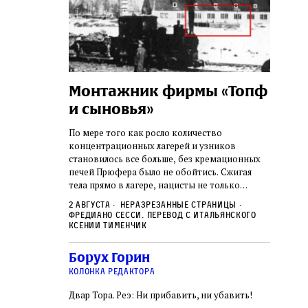
а:
Монтажник фирмы «Топф
Лягу
шая
и сыновья»
сара
го ишува
вши 
По мере того как росло количество
концентрационных лагерей и узников
о начала
Стивен 
становилось все больше, без кремационных
дку по святым
начиная
печей Прюфера было не обойтись. Cжигая
ил, в
истории
тела прямо в лагере, нацисты не только
и Западную
воображ
оставались верны своему архаичному культу
ствовал
художес
2 августа
Неразрезанные страницы
смерти, но и скрывали от населения соседних
знательно
Фредиано Сесси. Перевод с итальянского
переосм
нем
Александр
2 авгус
городов, сколько узников погибало каждый
Ксении Тименчик
в Тиша бе‑Ав,
политиче
Халперн
день в этих жутких местах
я большое
которые
Силако
 города и тем
Борух Горин
фараон
ность
колонка редактора
Двар Тора. Реэ: Ни прибавить, ни убавить!