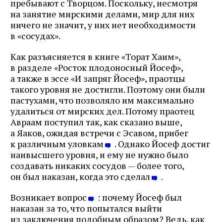
пребывают с Творцом. Поскольку, несмотря
на занятие мирскими делами, мир для них
ничего не значит, у них нет необходимости
в «сосудах».
Как разъясняется в книге «Торат Хаим»,
в разделе «Росток плодоносный Йосеф»,
а также в эссе «И запряг Йосеф», праотцы
такого уровня не достигли. Поэтому они были
пастухами, что позволяло им максимально
удалиться от мирских дел. Потому праотец
Авраам поступил так, как сказано выше,
а Яаков, ожидая встречи с Эсавом, прибег
к различным уловкам
. Однако Йосеф достиг
наивысшего уровня, и ему не нужно было
создавать никаких сосудов — более того,
он был наказан, когда это сделал
.
Возникает вопрос
: почему Йосеф был
наказан за то, что попытался выйти
из заключения подобным образом? Ведь, как