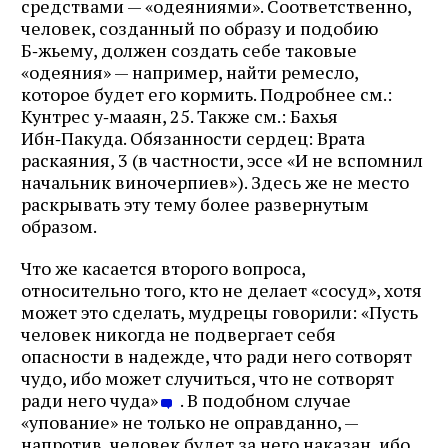
средствами — «одеяниями». Соответственно,
человек, созданный по образу и подобию
Б‑жьему, должен создать себе таковые
«одеяния» — например, найти ремесло,
которое будет его кормить. Подробнее см.:
Кунтрес у‑мааян, 25. Также см.: Бахья
Ибн‑Пакуда. Обязанности сердец: Врата
раскаяния, 3 (в частности, эссе «И не вспомнил
начальник виночерпиев»). Здесь же не место
раскрывать эту тему более развернутым
образом.
Что же касается второго вопроса,
относительно того, кто не делает «сосуд», хотя
может это сделать, мудрецы говорили: «Пусть
человек никогда не подвергает себя
опасности в надежде, что ради него сотворят
чудо, ибо может случиться, что не сотворят
ради него чуда»
. В подобном случае
«упование» не только не оправданно, —
напротив, человек будет за него наказан, ибо