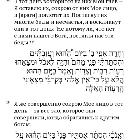
В тот день возгорится на них Мой гнев —
Я оставлю их, сокрою от них Мое лицо,
и [враги] поглотят их. Постигнут их
многие беды и несчастья, и воскликнут
они в тот день: ‘Не потому ли, что нет
с нами нашего Бога, постигли нас эти
беды?!’
וְחָרָ֣ה אַפִּ֣י ב֣וֹ בַיּֽוֹם־֠הַה֠וּא וַֽעֲזַבְתִּ֞ים
וְהִסְתַּרְתִּ֨י פָנַ֤י מֵהֶם֙ וְהָיָ֣ה לֶֽאֱכֹ֔ל וּמְצָאֻ֛הוּ
רָע֥וֹת רַבּ֖וֹת וְצָר֑וֹת וְאָמַר֙ בַּיּ֣וֹם הַה֔וּא
הֲלֹ֗א עַ֣ל כִּי־אֵ֤ין אֱלֹהַי֙ בְּקִרְבִּ֔י מְצָא֖וּנִי
הָֽרָע֥וֹת הָאֵֽלֶּה
Я же совершенно сокрою Мое лицо в тот
день — за все зло, которое они
совершили, когда обратились к другим
богам.
וְאָֽנֹכִ֗י הַסְתֵּ֨ר אַסְתִּ֤יר פָּנַי֙ בַּיּ֣וֹם הַה֔וּא עַ֥ל