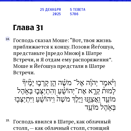
25 декабря
5 тевета
2025
5786
Глава 31
Господь сказал Моше: “Вот, твоя жизнь
приближается к концу. Позови Йеѓошуа,
предстаньте [предо Мною] в Шатре
Встречи, и Я отдам ему распоряжения”.
Моше и Йеѓошуа предстали в Шатре
Встречи.
וַיֹּ֨אמֶר יְהֹוָ֜ה אֶל־ משֶׁ֗ה הֵ֣ן קָֽרְב֣וּ יָמֶ֘יךָ֘
לָמוּת֒ קְרָ֣א אֶת־יְהוֹשֻׁ֗עַ וְהִתְיַצְּב֛וּ בְּאֹ֥הֶל
מוֹעֵ֖ד וַֽאֲצַוֶּ֑נּוּ וַיֵּ֤לֶךְ משֶׁה֙ וִֽיהוֹשֻׁ֔עַ וַיִּתְיַצְּב֖וּ
בְּאֹ֥הֶל מוֹעֵֽד
Господь явился в Шатре, как облачный
столп, — как облачный столп, стоящий