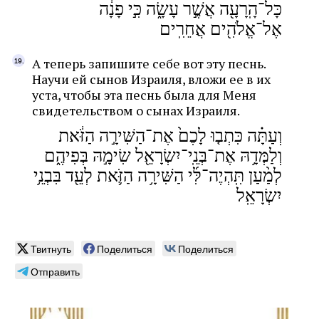
כָּל־הָֽרָעָ֖ה אֲשֶׁ֣ר עָשָׂ֑ה כִּ֣י פָנָ֔ה
אֶל־אֱלֹהִ֖ים אֲחֵרִֽים
А теперь запишите себе вот эту песнь.
Научи ей сынов Израиля, вложи ее в их
уста, чтобы эта песнь была для Меня
свидетельством о сынах Израиля.
וְעַתָּ֗ה כִּתְב֤וּ לָכֶם֙ אֶת־הַשִּׁירָ֣ה הַזֹּ֔את
וְלַמְּדָ֥הּ אֶת־בְּנֵֽי־יִשְׂרָאֵ֖ל שִׂימָ֣הּ בְּפִיהֶ֑ם
לְמַ֨עַן תִּֽהְיֶה־לִּ֜י הַשִּׁירָ֥ה הַזֹּ֛את לְעֵ֖ד בִּבְנֵ֥י
יִשְׂרָאֵֽל
Твитнуть
Поделиться
Поделиться
Отправить