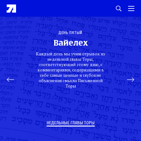
День пятый
Вайелех
Каждый день мы учим отрывок из
недельной главы Торы,
соответствующий этому дню, с
комментариями, содержащими в
себе самые ценные и глубокие
объяснения смысла Письменной
Торы
НЕДЕЛЬНЫЕ ГЛАВЫ ТОРЫ