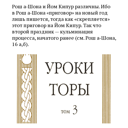
Рош а‑Шона и Йом Кипур различны. Ибо
в Рош а‑Шона «приговор» на новый год
лишь пишется, тогда как «скрепляется»
этот приговор на Йом Кипур. Так что
второй праздник — кульминация
процесса, начатого ранее (см. Рош а‑Шона,
16 a,б).