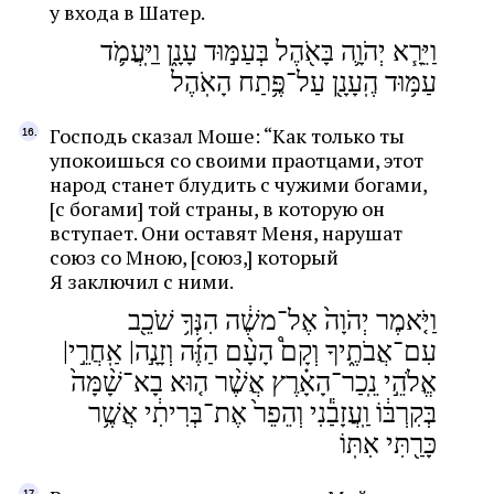
у входа в Шатер.
וַיֵּרָ֧א יְהֹוָ֛ה בָּאֹ֖הֶל בְּעַמּ֣וּד עָנָ֑ן וַיַּֽעֲמֹ֛ד
עַמּ֥וּד הֶֽעָנָ֖ן עַל־פֶּ֥תַח הָאֹֽהֶל
Господь сказал Моше: “Как только ты
упокоишься со своими праотцами, этот
народ станет блудить с чужими богами,
[с богами] той страны, в которую он
вступает. Они оставят Меня, нарушат
союз со Мною, [союз,] который
Я заключил с ними.
וַיֹּ֤אמֶר יְהֹוָה֙ אֶל־משֶׁ֔ה הִנְּךָ֥ שֹׁכֵ֖ב
עִם־אֲבֹתֶ֑יךָ וְקָם֩ הָעָ֨ם הַזֶּ֜ה וְזָנָ֣ה| אַֽחֲרֵ֣י|
אֱלֹהֵ֣י נֵֽכַר־הָאָ֗רֶץ אֲשֶׁ֨ר ה֤וּא בָא־שָׁ֨מָּה֙
בְּקִרְבּ֔וֹ וַֽעֲזָבַ֕נִי וְהֵפֵר֙ אֶת־בְּרִיתִ֔י אֲשֶׁ֥ר
כָּרַ֖תִּי אִתּֽוֹ