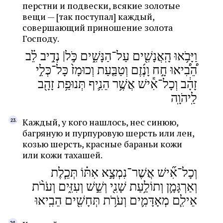
перстни и подвески, всякие золотые
вещи — [так поступал] каждый,
совершающий приношение золота
Господу.
וַיָּבֹ֥אוּ הָֽאֲנָשִׁ֖ים עַל־הַנָּשִׁ֑ים כֹּ֣ל| נְדִ֣יב לֵ֗ב
הֵ֠בִ֠יאוּ חָ֣ח וָנֶ֜זֶם וְטַבַּ֤עַת וְכוּמָז֙ כָּל־כְּלִ֣י
זָהָ֔ב וְכָל־אִ֕ישׁ אֲשֶׁ֥ר הֵנִ֛יף תְּנוּפַ֥ת זָהָ֖ב
לַֽיהֹוָֽה
Каждый, у кого нашлось, нес синюю,
багряную и пурпуровую шерсть или лен,
козью шерсть, красные бараньи кожи
или кожи тахашей.
וְכָל־אִ֞ישׁ אֲשֶׁר־נִמְצָ֣א אִתּ֗וֹ תְּכֵ֧לֶת
וְאַרְגָּמָ֛ן וְתוֹלַ֥עַת שָׁנִ֖י וְשֵׁ֣שׁ וְעִזִּ֑ים וְעֹרֹ֨ת
אֵילִ֧ם מְאָדָּמִ֛ים וְעֹרֹ֥ת תְּחָשִׁ֖ים הֵבִֽיאוּ