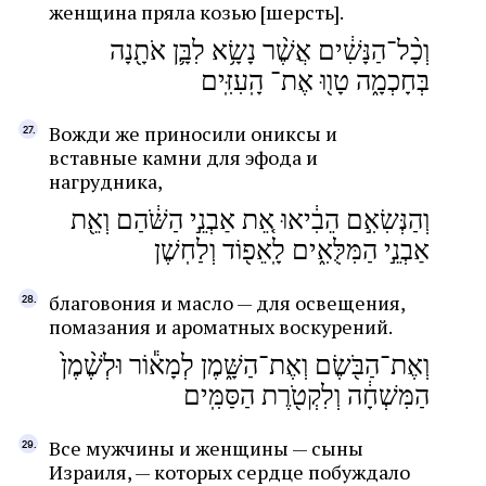
женщина пряла козью [шерсть].
וְכָ֨ל־הַנָּשִׁ֔ים אֲשֶׁ֨ר נָשָׂ֥א לִבָּ֛ן אֹתָ֖נָה
בְּחָכְמָ֑ה טָו֖וּ אֶת־ הָֽעִזִּֽים
Вожди же приносили ониксы и
вставные камни для эфода и
нагрудника,
וְהַנְּשִׂאִ֣ם הֵבִ֔יאוּ אֵ֚ת אַבְנֵ֣י הַשֹּׁ֔הַם וְאֵ֖ת
אַבְנֵ֣י הַמִּלֻּאִ֑ים לָֽאֵפ֖וֹד וְלַחֽשֶׁן
благовония и масло — для освещения,
помазания и ароматных воскурений.
וְאֶת־הַבֹּ֖שֶׂם וְאֶת־הַשָּׁ֑מֶן לְמָא֕וֹר וּלְשֶׁ֨מֶן֙
הַמִּשְׁחָ֔ה וְלִקְטֹ֖רֶת הַסַּמִּֽים
Все мужчины и женщины — сыны
Израиля, — которых сердце побуждало