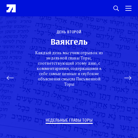
День второй
Ваякгель
Каждый день мы учим отрывок из
недельной главы Торы,
соответствующий этому дню, с
комментариями, содержащими в
себе самые ценные и глубокие
объяснения смысла Письменной
Торы
НЕДЕЛЬНЫЕ ГЛАВЫ ТОРЫ