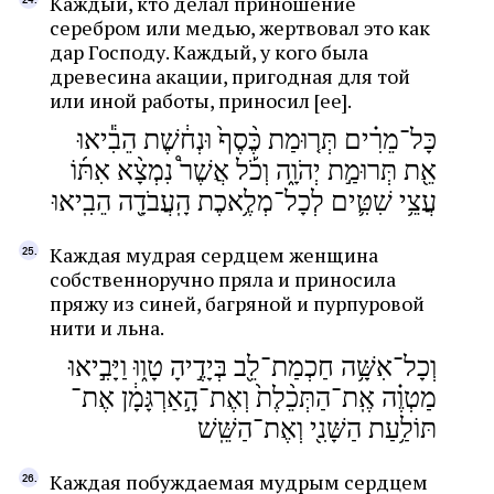
Каждый, кто делал приношение
серебром или медью, жертвовал это как
дар Господу. Каждый, у кого была
древесина акации, пригодная для той
или иной работы, приносил [ее].
כָּל־מֵרִ֗ים תְּר֤וּמַת כֶּ֨סֶף֙ וּנְח֔שֶׁת הֵבִ֕יאוּ
אֵ֖ת תְּרוּמַ֣ת יְהֹוָ֑ה וְכֹ֡ל אֲשֶׁר֩ נִמְצָ֨א אִתּ֜וֹ
עֲצֵ֥י שִׁטִּ֛ים לְכָל־מְלֶ֥אכֶת הָֽעֲבֹדָ֖ה הֵבִֽיאוּ
Каждая мудрая сердцем женщина
собственноручно пряла и приносила
пряжу из синей, багряной и пурпуровой
нити и льна.
וְכָל־אִשָּׁ֥ה חַכְמַת־לֵ֖ב בְּיָדֶ֣יהָ טָו֑וּ וַיָּבִ֣יאוּ
מַטְוֶ֗ה אֶֽת־הַתְּכֵ֨לֶת֙ וְאֶת־הָ֣אַרְגָּמָ֔ן אֶת־
תּוֹלַ֥עַת הַשָּׁנִ֖י וְאֶת־הַשֵּֽׁשׁ
Каждая побуждаемая мудрым сердцем