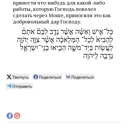
принести что-нибудь для какой-либо
работы, которую Господь повелел
сделать через Моше, приносили это как
добровольный дар Господу.
כָּל־אִ֣ישׁ וְאִשָּׁ֗ה אֲשֶׁ֨ר נָדַ֣ב לִבָּם֘ אֹתָם֒
לְהָבִיא֙ לְכָל־ הַמְּלָאכָ֔ה אֲשֶׁ֨ר צִוָּ֧ה יְהֹוָ֛ה
לַֽעֲשׂ֖וֹת בְּיַד־משֶׁ֑ה הֵבִ֧יאוּ בְנֵֽי־יִשְׂרָאֵ֛ל
נְדָבָ֖ה לַֽיהֹוָֽה
Твитнуть
Поделиться
Поделиться
Отправить