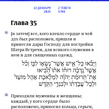
22 декабря
2 тевета
2025
5786
Глава 35
[и затем] все, кого влекло сердце и чей
дух был расположен, пришли и
принесли дары Господу для постройки
Шатра Встречи, для всякого служения в
нем и для священных одежд.
וַיָּבֹ֕אוּ כָּל־אִ֖ישׁ אֲשֶׁר־נְשָׂא֣וֹ לִבּ֑וֹ וְכֹ֡ל
אֲשֶׁר֩ נָֽדְבָ֨ה רוּח֜וֹ אֹת֗וֹ הֵ֠בִ֠יאוּ
אֶת־תְּרוּמַ֨ת יְהֹוָ֜ה לִמְלֶ֨אכֶת אֹ֤הֶל מוֹעֵד֙
וּלְכָל־עֲבֹ֣דָת֔וֹ וּלְבִגְדֵ֖י הַקֹּֽדֶשׁ
Приходили мужчины и женщины;
каждый, у кого сердце было
расположено, приносил кольца, серьги,