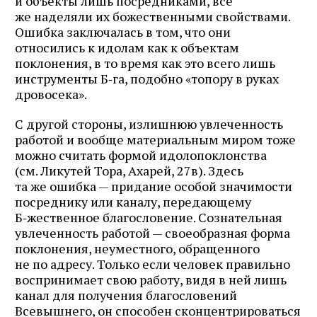
и объекты лишь посредниками, все
же наделяли их божественными свойствами.
Ошибка заключалась в том, что они
относились к идолам как к объектам
поклонения, в то время как это всего лишь
инструменты Б‑га, подобно «топору в руках
дровосека».
С другой стороны, излишнюю увлеченность
работой и вообще материальным миром тоже
можно считать формой идолопоклонства
(см. Ликутей Тора, Ахарей, 27в). Здесь
та же ошибка — придание особой значимости
посреднику или каналу, передающему
Б‑жественное благословение. Сознательная
увлеченность работой — своеобразная форма
поклонения, неуместного, обращенного
не по адресу. Только если человек правильно
воспринимает свою работу, видя в ней лишь
канал для получения благословений
Всевышнего, он способен сконцентрироваться