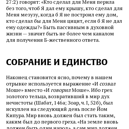
27:2) говорят: «Кто сделал для Меня перила
без того, чтоб Я дал ему крышу, кто сделал для
Меня мезузу, когда б Я не построил ему дом,
кто сделал бы для Меня цицит, если б Я не дал
ему одежды?» Быть пассивным в духовной
жизни — значит быть не более чем каналом
для получения Б‑жественного ответа.
СОБРАНИЕ И ЕДИНСТВО
Наконец становится ясно, почему в нашем
отрывке используется выражение «И
созвал
Моше» вместо «И
говорил
Моше». Ибо грех
золотого тельца, возвративший в мир дух
нечистоты (Шабат, 146а; Зоар, ч. I, 52б), был
искуплен на следующий день после Йом
Кипура. Мир вновь должен был стать таким,
каким был до первого греха. «На земле вновь
должен быть один народ», а сам мир должен