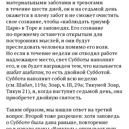
материальными заботами и тревогами
в течение шести дней, он и на седьмой день
окажется в плену забот и не сможет очистить
свое сознание, чтобы «наблюдать триумф
Царя» в Торе и заповедях. Его сознание
по‑прежнему останется открытым для
посторонних мыслей, и они будут
преследовать человека помимо его воли.
Но если в течение недели он отводил работе
надлежащее место, свет Субботы наполнит
его, и он будет награжден тем, что называется
шабат шабатон
, то есть двойной Субботой.
Суббота наполнит собой всю неделю
(см. Шабат, 119а; Зоар, ч. III, 29а; Тикуней Зоар,
Тикун 21), и, когда наступит седьмой день, она
приобретет двойную святость.
Таким образом, мы нашли ответ на третий
вопрос. Второй тоже разрешен: хотя заповедь
о Субботе была дана раньше, повторение
ее в начале главы «Ваякгель» открывает путь