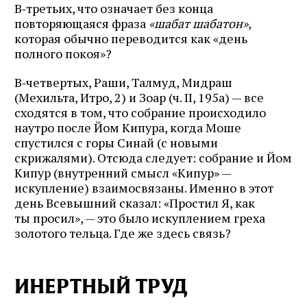
В‑третьих, что означает без конца
повторяющаяся фраза
«шабат шабатон»
,
которая обычно переводится как «день
полного покоя»?
В‑четвертых, Раши, Талмуд, Мидраш
(Мехильта, Итро, 2) и Зоар (ч. II, 195а) — все
сходятся в том, что собрание происходило
наутро после Йом Кипура, когда Моше
спустился с горы Синай (с новыми
скрижалями). Отсюда следует: собрание и Йом
Кипур (внутренний смысл «Кипур» —
искупление) взаимосвязаны. Именно в этот
день Всевышний сказал: «Простил Я, как
ты просил», — это было искуплением греха
золотого тельца. Где же здесь связь?
ИНЕРТНЫЙ ТРУД