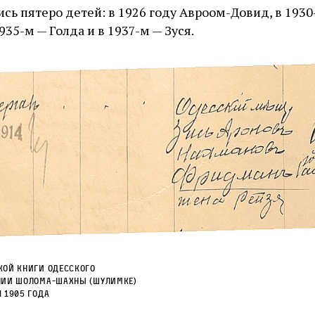
ь пятеро детей: в 1926 году Авроом-Довид, в 1930-
935-м — Голда и в 1937-м — Зуся.
кой книги одесского
нии Шолома-Шахны (Шулимке)
 1905 года