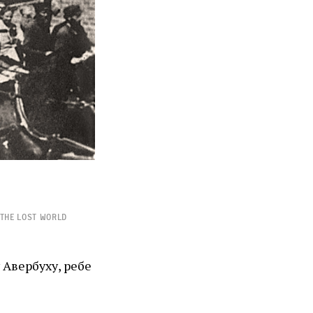
 The Lost World
Авербуху, ребе