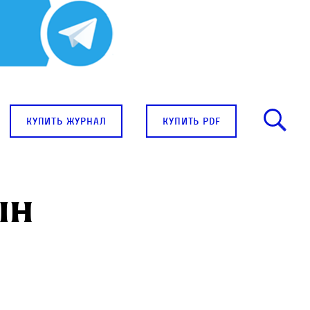
купить журнал
купить pdf
ын