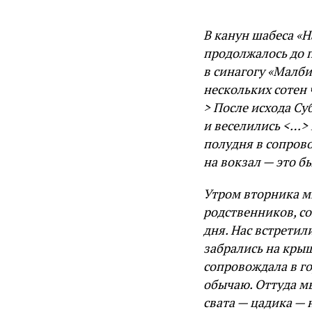
В канун шабеса «Н
продолжалось до 
в синагогу «Малб
нескольких сотен
> После исхода Су
и веселились <…> 
полудня в сопров
на вокзал — это б
Утром вторника мы
родственников, с
дня. Нас встретил
забрались на кры
сопровождала в г
обычаю. Оттуда мы
свата — цадика —