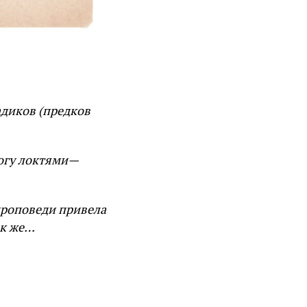
адиков (предков
рогу локтями—
проповеди привела
ак же…