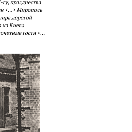
-гу, празднества
мен <…> Мирополь
 пира дорогой
 из Киева
почетные гости <…