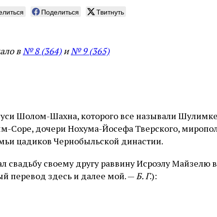
елиться
Поделиться
Твитнуть
ало в
№ 8 (364)
и
№ 9 (365)
Зуси Шолом-Шахна, которого все называли Шулимке,
м-Соре, дочери Нохума-Йосефа Тверского, миропол
мьи цадиков Чернобыльской династии.
ал свадьбу своему другу раввину Исроэлу Майзелю 
ый перевод здесь и далее мой. —
Б. Г
.):