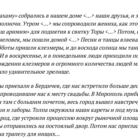
ахаму» собрались в нашем доме <…> наши друзья, и 
полночи. Утром <…> мы сопроводили жениха, как это
иш аримим» для поднятия к свитку Торы <…> Потом,
 человек, мы пошли домой <…> Песни и танцы взвев
бботы пришли клезмеры, и до восхода солнца мы та
И в воскресенье, и в понедельник люди приходили п
ождении клезмеров и огромного количества людей м
ыло удивительное зрелище.
 приехали в Бердичев, где нас встретили больше де
опроводившие нас к месту свадьбы. В Мирополь приб
и там с большим почетом, весь город вышел навстреч
ши и заборы. Толпа окружила наши кареты и под муз
ород, где устроили процессию вокруг рыночной площ
 отправились на постоялый двор. Потом нас приглас
 на трапезу для нищих…