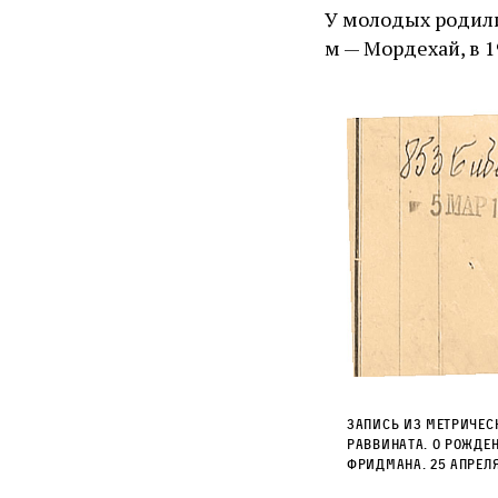
У молодых родилис
м — Мордехай, в 1
Запись из метричес
раввината. о рожде
Фридмана. 25 апреля