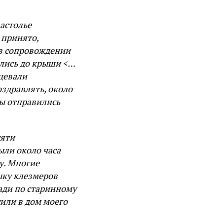
застолье
 принято,
 в сопровождении
ались до крыши <…
нцевали
оздравлять, около
ы отправились
сяти
ыли около часа
у. Многие
ыку клезмеров
ади по старинному
или в дом моего