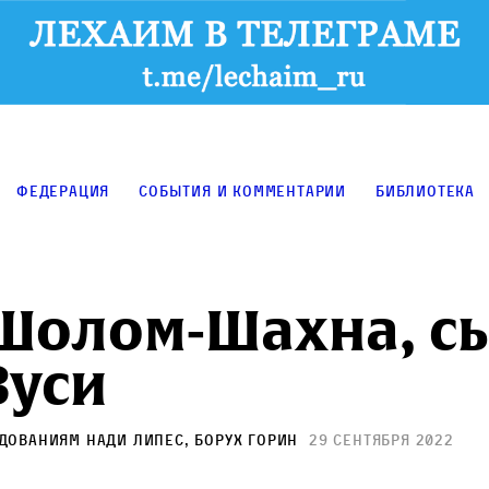
Федерация
События и комментарии
Библиотека
Шолом‑Шахна, с
Зуси
едованиям
Нади Липес
,
Борух Горин
29 сентября 2022