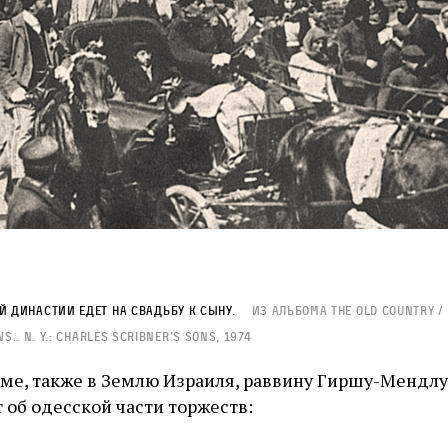
й династии едет на свадьбу к сыну.
Из альбома The Old Country /
.. N. Y.: Charles Scribner’s Sons, 1974
ме, также в Землю Израиля, раввину Гиршу-Мендлу 
 об одесской части торжеств: