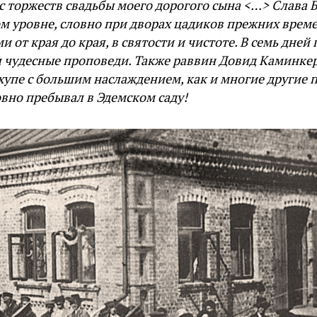
с торжеств свадьбы моего дорогого сына <…> Слава Б
м уровне, словно при дворах цадиков прежних вре
 от края до края, в святости и чистоте. В семь дней
 чудесные проповеди. Также раввин Довид Каминкер
хупе с большим наслаждением, как и многие другие 
ловно пребывал в Эдемском саду!