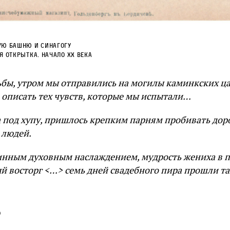
ую башню и синагогу
я открытка. Начало XX века
дьбы, утром мы отправились на могилы каминкских ц
е описать тех чувств, которые мы испытали…
а под хупу, пришлось крепким парням пробивать до
 людей.
инным духовным наслаждением, мудрость жениха в 
ый восторг <…> семь дней свадебного пира прошли т
ь