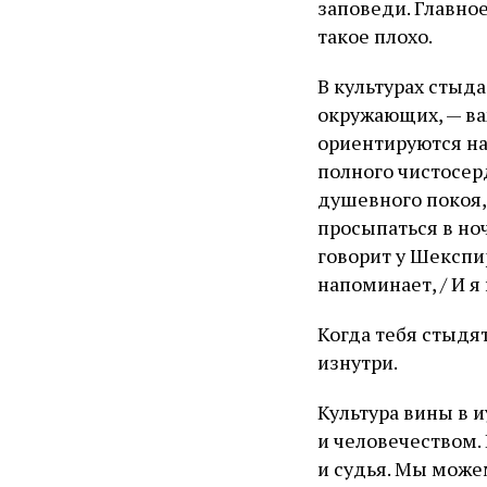
заповеди. Главное
такое плохо.
В культурах стыда
окружающих, — ва
ориентируются на 
полного чистосер
душевного покоя,
просыпаться в ноч
говорит у Шекспир
напоминает, / И я
Когда тебя стыдя
изнутри.
Культура вины в 
и человечеством. 
и судья. Мы можем