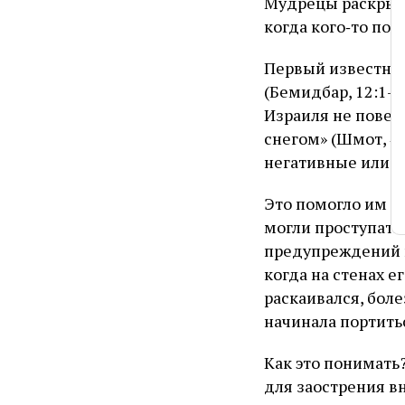
Мудрецы раскрыли 
когда кого‑то пор
Первый известный
(Бемидбар, 12:1–1
Израиля не повер
снегом» (Шмот, 4:
негативные или к
Это помогло им о
могли проступать 
предупреждений и
когда на стенах 
раскаивался, боле
начинала портитьс
Как это понимать
для заострения в