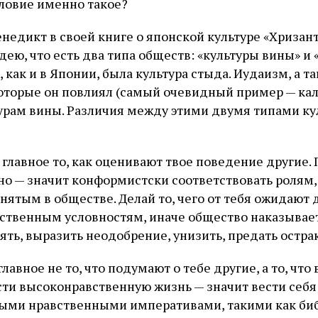
словие именно такое?
енедикт в своей книге о японской культуре «Хризан
ею, что есть два типа обществ: «культуры вины» и 
 как и в Японии, была культура стыда. Иудаизм, а т
которые он повлиял (самый очевидный пример — ка
турам вины. Различия между этими двумя типами ку
 главное то, как оценивают твое поведение другие.
о — значит конформистски соответствовать ролям,
ятым в обществе. Делай то, чего от тебя ожидают 
твенным условностям, иначе общество наказывает 
ять, выразить неодобрение, унизить, предать остра
лавное не то, что подумают о тебе другие, а то, что 
ести высоконравственную жизнь — значит вести себя
ными нравственными императивами, такими как би