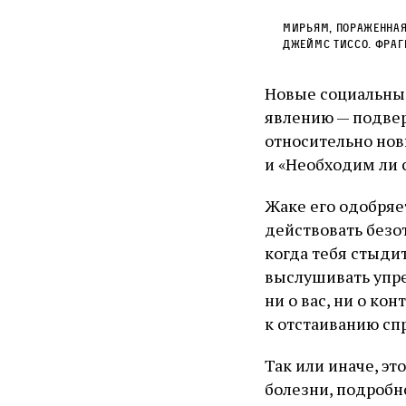
Мирьям, пораженная 
Джеймс Тиссо. Фраг
Новые социальные
явлению — подвер
относительно нов
и «Необходим ли
Жаке его одобряе
действовать безот
когда тебя стыди
выслушивать упре
ни о вас, ни о ко
к отстаиванию сп
Так или иначе, э
болезни, подробн