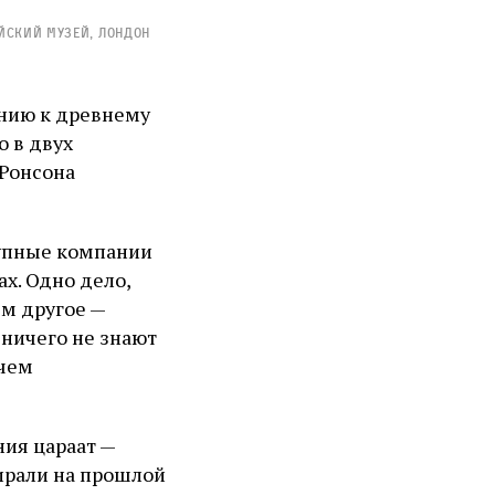
йский музей, Лондон
нию к древнему
 в двух
 Ронсона
рупные компании
х. Одно дело,
ем другое —
 ничего не знают
 чем
ния цараат —
ирали на прошлой