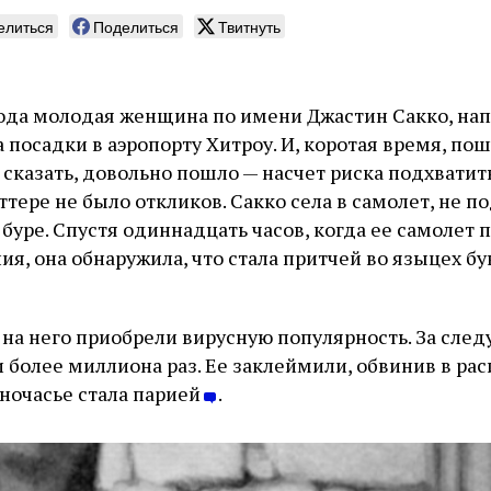
елиться
Поделиться
Твитнуть
года молодая женщина по имени Джастин Сакко, на
 посадки в аэропорту Хитроу. И, коротая время, по
 сказать, довольно пошло — насчет риска подхватит
иттере не было откликов. Сакко села в самолет, не п
буре. Спустя одиннадцать часов, когда ее самолет
ия, она обнаружила, что стала притчей во языцех б
и на него приобрели вирусную популярность. За сле
 более миллиона раз. Ее заклеймили, обвинив в рас
дночасье стала парией
.