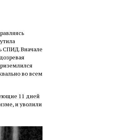
правляясь
шутила
ь СПИД. Вначале
одозревая
 приземлился
уквально во всем
дующие 11 дней
изме, и уволили