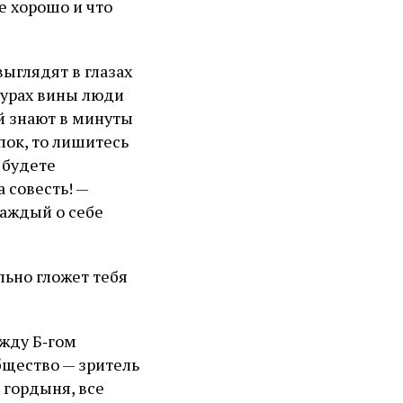
е хорошо и что
выглядят в глазах
турах вины люди
ой знают в минуты
пок, то лишитесь
 будете
а совесть! —
каждый о себе
льно гложет тебя
жду Б‑гом
бщество — зритель
 гордыня, все