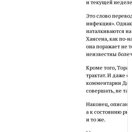
и текущей неделе
Это слово перево
инфекция». Однак
наталкиваются на
Хансена, как по‑н
она поражает не 
неизвестны болез
Кроме того, Тора
трактат. И даже е
комментарии Да
совершать, не так
Наконец, описанн
а к состоянию рит
и то же.