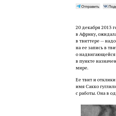
Отправить
Под
20 декабря 2013 
в Африку, ожидала
в твиттере — надо
на ее запись в тв
о надвигающейся 
в пункте назначен
мире.
Ее твит и отклик
имя Сакко гуглили
с работы. Она в о