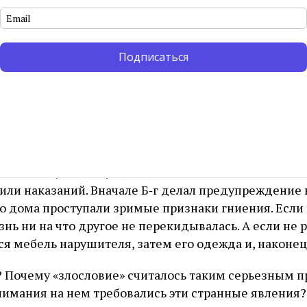
эту загадку, связав нашу недельную главу с теми 
ажала цараат.
 случай — когда Мирьям произнесла хулу на своег
Подписаться
5). Другой — когда у горящего куста Моше сказал Б‑
ят ему, Моше. Рука Моше ненадолго покрылась «про
7). Мудрецы считали цараат наказанием за лашон а‑
леветнические высказывания о других людях.
бъяснить, почему симптомы цараат — плесень, обес
на стенах, мебели, одежде и человеческой коже: эт
ли наказаний. Вначале Б‑г делал предупреждение
его дома проступали зримые признаки гниения. Есл
знь ни на что другое не перекидывалась. А если не 
я мебель нарушителя, затем его одежда и, наконец,
? Почему «злословие» считалось таким серьезным п
нимания на нем требовались эти странные явления?