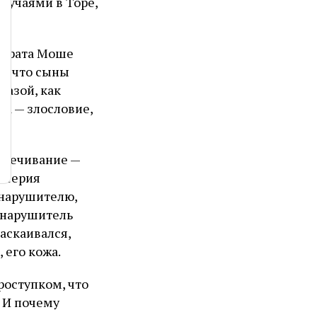
случаями в Торе,
о брата Моше
гу, что сыны
казой, как
ра — злословие,
цвечивание —
о серия
 нарушителю,
и нарушитель
раскаивался,
 его кожа.
роступком, что
 И почему