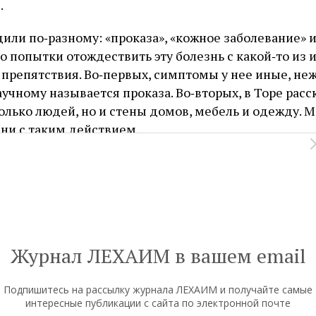
.
дили по‑разному: «проказа», «кожное заболевание» 
о попытки отождествить эту болезнь с какой‑то из 
 препятствия. Во‑первых, симптомы у нее иные, не
аучному называется проказа. Во‑вторых, в Торе расс
только людей, но и стены домов, мебель и одежду.
ни с таким действием.
 — книга о святости и правильном поведении, а не 
сли бы она была медицинским трактатом, то, как ук
вид‑Цви Хофман
, процедуры, которые Тора предп
овы, какие совершались бы, будь цараат заразной б
ая в Торе цараат приводит не к физическому недом
Журнал ЛЕХАИМ в вашем email
уальной нечистоты — тума. Здоровье и ритуальная ч
Подпишитесь на рассылку журнала ЛЕХАИМ и получайте самые
интересные публикации с сайта по электронной почте