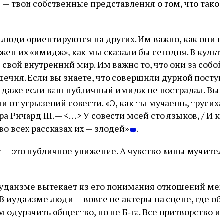
 — твои собственные представления о том, что тако
 люди ориентируются на других. Им важно, как они 
жен их «имидж», как мы сказали бы сегодня. В куль
свой внутренний мир. Им важно то, что они за соб
дечия. Если вы знаете, что совершили дурной посту
 даже если ваш публичный имидж не пострадал. Вы
и от угрызений совести. «О, как ты мучаешь, трусих
а Ричард III. — <…> У совести моей сто языков, / И 
 во всех рассказах их — злодей»
.
т — это публичное унижение. А чувство вины мучите
иудаизме вытекает из его понимания отношений ме
В иудаизме люди — вовсе не актеры на сцене, где о
 одурачить общество, но не Б‑га. Все притворство и