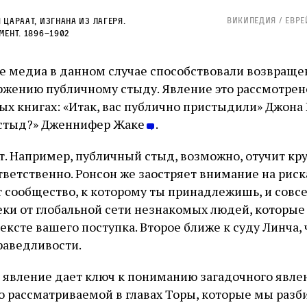
Википедия / Евре
цараат, изгнана из лагеря.
мент. 1896–1902
 медиа в данном случае способствовали возвраще
жению публичному стыду. Явление это рассмотрено
ых книгах: «Итак, вас публично пристыдили» Джона
 стыд?» Дженнифер Жаке
.
т. Например, публичный стыд, возможно, отучит к
ветственно. Ронсон же заостряет внимание на риска
т сообщество, к которому ты принадлежишь, и совс
ки от глобальной сети незнакомых людей, которые
нтексте вашего поступка. Второе ближе к суду Линча,
раведливости.
то явление дает ключ к пониманию загадочного явле
о рассматриваемой в главах Торы, которые мы разб