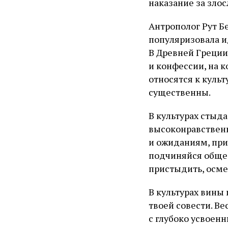
наказание за зло
Антрополог Рут Б
популяризовала ид
В Древней Греции,
и конфессии, на 
относятся к куль
существенны.
В культурах стыда
высоконравственн
и ожиданиям, прин
подчиняйся общес
пристыдить, осме
В культурах вины г
твоей совести. В
с глубоко усвоен