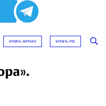
купить журнал
купить pdf
ора».