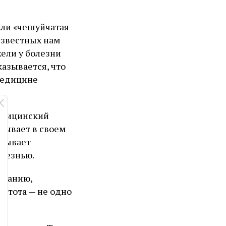
или «чешуйчатая
известных нам
жели у болезни
казывается, что
 Медицине
медицинский
азывает в своем
исывает
олезнью.
оганию,
истота — не одно