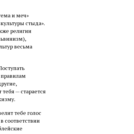
тема и меч»
«культуры стыда».
акже религии
львинизм),
льтур весьма
 Поступать
 правилам
другие,
тебя — старается
кизму.
велит тебе голос
 в соответствии
блейские