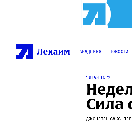
Лехаим
Академия
Новости
Читая Тору
Недел
Сила 
Джонатан Сакс
. Пе